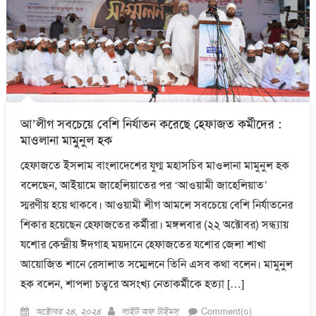
আ’লীগ সবচেয়ে বেশি নির্যাতন করেছে হেফাজত কর্মীদের :
মাওলানা মামুনুল হক
হেফাজতে ইসলাম বাংলাদেশের যুগ্ম মহাসচিব মাওলানা মামুনুল হক
বলেছেন, আইয়ামে জাহেলিয়াতের পর ‘আওয়ামী জাহেলিয়াত’
স্মরণীয় হয়ে থাকবে। আওয়ামী লীগ আমলে সবচেয়ে বেশি নির্যাতনের
শিকার হয়েছেন হেফাজতের কর্মীরা। মঙ্গলবার (২২ অক্টোবর) সন্ধ্যায়
যশোর কেন্দ্রীয় ঈদগাহ ময়দানে হেফাজতের যশোর জেলা শাখা
আয়োজিত শানে রেসালাত সম্মেলনে তিনি এসব কথা বলেন। মামুনুল
হক বলেন, শাপলা চত্বরে অসংখ্য নেতাকর্মীকে হত্যা […]
Posted
Author
অক্টোবর ২৪, ২০২৪
লাইট অফ টাইমস্
Comment(০)