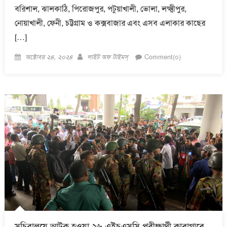
বরিশাল, ঝালকাঠি, পিরোজপুর, পটুয়াখালী, ভোলা, লক্ষ্মীপুর,
নোয়াখালী, ফেনী, চট্টগ্রাম ও কক্সবাজার এবং এসব এলাকার কাছের
[…]
Posted
Author
অক্টোবর ২৪, ২০২৪
লাইট অফ টাইমস্
Comment(০)
on
সচিবালয়ে আটক হওয়া ২৬ এইচএসসি পরীক্ষার্থী কারাগারে