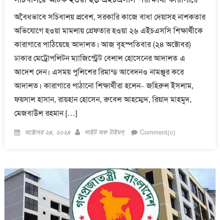
অবৈধভাবে সচিবালয় প্রবেশ, সরকারি কাজে বাধা দেয়াসহ নাশকতার
অভিযোগে হওয়া মামলায় গ্রেফতার হওয়া ২৬ এইচএসসি শিক্ষার্থীকে
কারাগারে পাঠিয়েছে আদালত। আজ বৃহস্পতিবার (২৪ অক্টোবর)
ঢাকার মেট্রোপলিটন ম্যাজিস্ট্রেট বেলাল হোসেনের আদালত এ
আদেশ দেন। এসময় পুলিশের রিমান্ড আবেদনও নামঞ্জুর করে
আদালত। কারাগারে পাঠানো শিক্ষার্থীরা হলেন– জহিরুল ইসলাম,
ফয়সাল হাসান, রায়হান হোসেন, রুবেল আহম্মেদ, রিয়াদ মাহমুদ,
মেজবাউল রহমান […]
Posted
Author
অক্টোবর ২৪, ২০২৪
লাইট অফ টাইমস্
Comment(০)
on