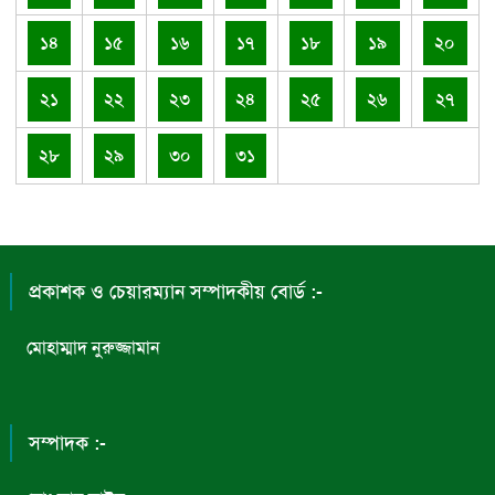
১৪
১৫
১৬
১৭
১৮
১৯
২০
২১
২২
২৩
২৪
২৫
২৬
২৭
২৮
২৯
৩০
৩১
প্রকাশক ও চেয়ারম্যান সম্পাদকীয় বোর্ড :-
মোহাম্মাদ নুরুজ্জামান
সম্পাদক :-