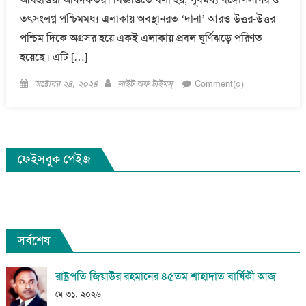
তৎসংলগ্ন পশ্চিমমধ্য এলাকায় অবস্থানরত ‘দানা’ আরও উত্তর-উত্তর
পশ্চিম দিকে অগ্রসর হয়ে একই এলাকায় প্রবল ঘূর্ণিঝড়ে পরিণত
হয়েছে। এটি […]
Posted
Author
অক্টোবর ২৪, ২০২৪
লাইট অফ টাইমস্
Comment(০)
on
ফেইসবুক পেইজ
সর্বশেষ
রাষ্ট্রপতি জিয়াউর রহমানের ৪৫তম শাহাদাত বার্ষিকী আজ
মে ৩১, ২০২৬