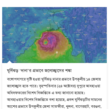
ঘূর্ণিঝড় ‘দানা’র প্রভাবে জলোচ্ছ্বাসের শঙ্কা
বঙ্গোপসাগরে সৃষ্টি হওয়া ঘূর্ণিঝড় দানার প্রভাবে উপকূলীয় ১৪ জেলায়
জলোচ্ছ্বাস হতে পারে। বৃহস্পতিবার (২৪ অক্টোবর) দুপুরে আবহাওয়া
অধিদফতরের বিশেষ বিজ্ঞপ্তিতে এ তথ্য জানানো হয়েছে।
আবহাওয়ার বিশেষ বিজ্ঞপ্তিতে বলা হয়েছে, প্রবল ঘূর্ণিঝড়টির সামনের
অংশের প্রভাবে উপকূলীয় জেলা সাতক্ষীরা, খুলনা, বাগেরহাট, বরগুনা,