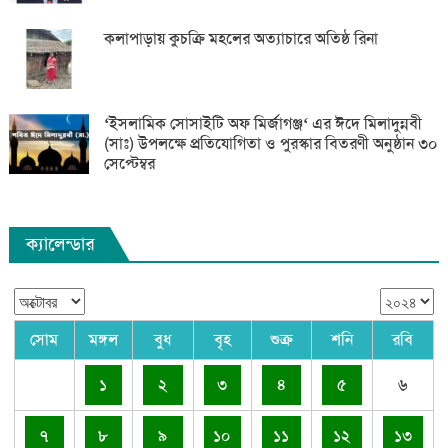
কলাপাড়ায় কুচক্রি মহলের অত্যাচারে অতিষ্ঠ রিনা
‘ইসলামিক সোসাইটি অফ মির্জাগঞ্জ‘ এর ঈদে মিলাদুন্নবী
(সাঃ) উপলক্ষে প্রতিযোগিতা ও পুরস্কার বিতরণী অনুষ্ঠান ৩০
সেপ্টেম্বর
ক্যালেন্ডার
সোম
মঙ্গল
বুধ
বৃহ
শুক্র
শনি
রবি
১
২
৩
৪
৫
৬
৭
৮
৯
১০
১১
১২
১৩