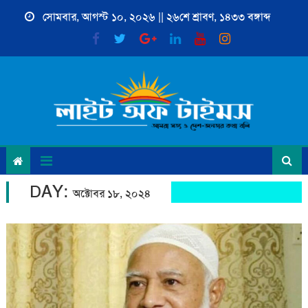
Skip
সোমবার, আগস্ট ১০, ২০২৬ || ২৬শে শ্রাবণ, ১৪৩৩ বঙ্গাব্দ
to
content
DAY:
অক্টোবর ১৮, ২০২৪