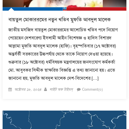
বায়তুল মোকাররমের নতুন খতিব মুফতি আবদুল মালেক
জাতীয় মসজিদ বায়তুল মোকাররমের আলোচিত খতিব পদে নিয়োগ
পেয়েছেন দেশবরেণ্য ইসলামী আইন বিশেষজ্ঞ ও হাদিস বিশারদ
আল্লামা মুফতি আবদুল মালেক (হাফি)। বৃহস্পতিবার (১৭ অক্টোবর)
অন্তর্বর্তী সরকারের উচ্চপর্যায় থেকে তাকে নিয়োগ দেওয়া হয়েছে।
শুক্রবার (১৮ অক্টোবর) ধর্মবিষয়ক মন্ত্রণালয়ের জনসংযোগ কর্মকর্তা
মো. আবুবকর সিদ্দীক স্বাক্ষরিত বিজ্ঞপ্তি এ তথ্য জানানো হয়। এতে
জানানো হয়, মুফতি আবদুল মালেক দেশ-বিদেশের […]
Posted
Author
অক্টোবর ১৮, ২০২৪
লাইট অফ টাইমস্
Comment(০)
on