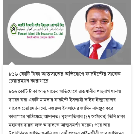
৮১৬ কোটি টাকা আত্মসাতের অভিযোগে ফারইস্টের সাবেক
চেয়ারম্যান কারাগারে
৮১৬ কোটি টাকা আত্মসাতের অভিযোগে রাজধানীর শাহবাগ থানায়
দায়ের করা একটি মামলায় ফারইস্ট ইসলামী লাইফ ইন্স্যুরেন্সের
সাবেক চেয়ারম্যান মো. নজরুল ইসলামের জামিন নামঞ্জুর করে
কারাগারে পাঠিয়েছে আদালত। বৃহস্পতিবার (১৭ অক্টোবর) তিনি ঢাকা
মহানগর দায়রা জজ আদালতে আত্মসমর্পণ করেন। পরে তার
উপস্থিতিতে জামিন শুনানি হয়। বাদীপক্ষের আইনজীবী তার জামিনের