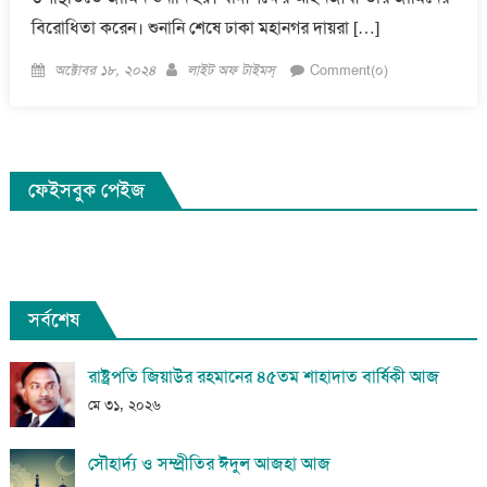
বিরোধিতা করেন। শুনানি শেষে ঢাকা মহানগর দায়রা […]
Posted
Author
অক্টোবর ১৮, ২০২৪
লাইট অফ টাইমস্
Comment(০)
on
ফেইসবুক পেইজ
সর্বশেষ
রাষ্ট্রপতি জিয়াউর রহমানের ৪৫তম শাহাদাত বার্ষিকী আজ
মে ৩১, ২০২৬
সৌহার্দ্য ও সম্প্রীতির ঈদুল আজহা আজ