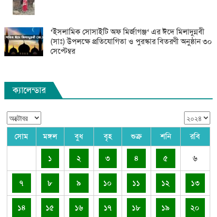
‘ইসলামিক সোসাইটি অফ মির্জাগঞ্জ‘ এর ঈদে মিলাদুন্নবী
(সাঃ) উপলক্ষে প্রতিযোগিতা ও পুরস্কার বিতরণী অনুষ্ঠান ৩০
সেপ্টেম্বর
ক্যালেন্ডার
সোম
মঙ্গল
বুধ
বৃহ
শুক্র
শনি
রবি
১
২
৩
৪
৫
৬
৭
৮
৯
১০
১১
১২
১৩
১৪
১৫
১৬
১৭
১৮
১৯
২০