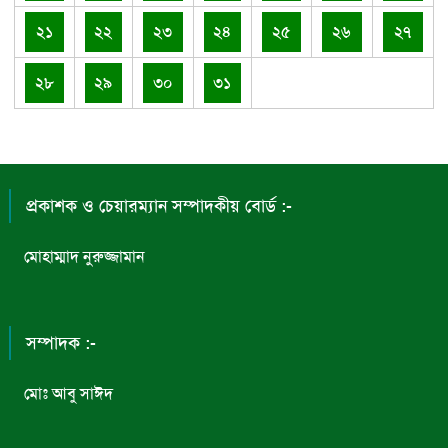
২১
২২
২৩
২৪
২৫
২৬
২৭
২৮
২৯
৩০
৩১
প্রকাশক ও চেয়ারম্যান সম্পাদকীয় বোর্ড :-
মোহাম্মাদ নুরুজ্জামান
সম্পাদক :-
মোঃ আবু সাঈদ