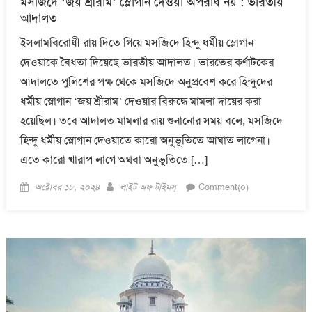
মসজিদে ‘জয় শ্রীরাম’ স্লোগান দেওয়া অপরাধ নয় : ভারতীয়
আদালত
ইসলামবিরোধী রায় দিতে গিয়ে মসজিদে হিন্দু ধর্মীয় স্লোগান
দেওয়াকে বৈধতা দিয়েছে ভারতীয় আদালত। ভারতের কর্ণাটকের
আদালতে পুলিশের পক্ষ থেকে মসজিদে অনুপ্রবেশ করে হিন্দুদের
ধর্মীয় স্লোগান ‘জয় শ্রীরাম’ দেওয়ার বিরুদ্ধে মামলা দায়ের করা
হয়েছিল। তবে আদালত মামলার রায় শুনানোর সময় বলে, মসজিদে
হিন্দু ধর্মীয় স্লোগান দেওয়াতে কারো অনুভূতিতে আঘাত লাগেনা।
এতে কারো খারাপ লাগে অথবা অনুভূতিতে […]
Posted
Author
অক্টোবর ১৮, ২০২৪
লাইট অফ টাইমস্
Comment(০)
on