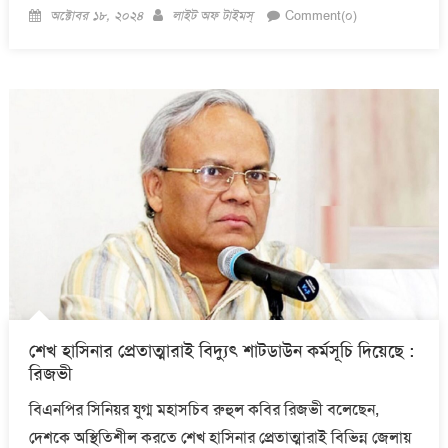
Posted
Author
অক্টোবর ১৮, ২০২৪
লাইট অফ টাইমস্
Comment(০)
on
শেখ হাসিনার প্রেতাত্মারাই বিদ্যুৎ শাটডাউন কর্মসূচি দিয়েছে :
রিজভী
বিএনপির সিনিয়র যুগ্ম মহাসচিব রুহুল কবির রিজভী বলেছেন,
দেশকে অস্থিতিশীল করতে শেখ হাসিনার প্রেতাত্মারাই বিভিন্ন জেলায়