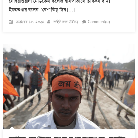
সোহরাওয়ার্দী মেডিকেল কলেজ হাসপাতালে চিকিৎসাধীন।
ইফতেখার বলেন, ‘বেশ কিছু দিন […]
Posted
Author
অক্টোবর ১৮, ২০২৪
লাইট অফ টাইমস্
Comment(০)
on