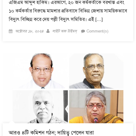
এজিএম আব্দুল হাকিম। এরআগে, ২০ জন কর্মকর্তাকে বরখাস্ত এবং
১০ কর্মকর্তার বিরুদ্ধে মামলার প্রতিবাদে বিভিন্ন জেলায় সাময়িকভাবে
বিদ্যুৎ বিচ্ছিন্ন করে দেয় পল্লী বিদ্যুৎ সমিতির। এই […]
Posted
Author
অক্টোবর ১৮, ২০২৪
লাইট অফ টাইমস্
Comment(০)
on
আরও ৪টি কমিশন গঠন; দায়িত্ব পেলেন যারা