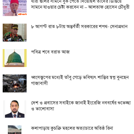
যারা গুলির সামনে বুক পেতে দিয়েছিল তাদের ডিঙিয়ে
সামনে যাওয়ার চেষ্টা করবেন না – আলতাফ হোসেন চৌধুরী
৮ আগস্ট রাত ৮টায় অন্তর্বর্তী সরকারের শপথ- সেনাপ্রধান
পবিত্র শবে বরাত আজ
ধ্বংসস্তূপের মধ্যেই তাঁবু গেড়ে ভবিষ্যৎ শান্তির স্বপ্ন বুনছেন
গাজাবাসী
দেশ ও প্রবাসের সবাইকে জানাই ইংরেজি নববর্ষের শুভেচ্ছা
ও ভালোবাসা
কলাপাড়ায় কুচক্রি মহলের অত্যাচারে অতিষ্ঠ রিনা