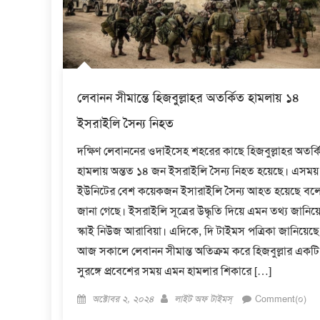
লেবানন সীমান্তে হিজবুল্লাহর অতর্কিত হামলায় ১৪
ইসরাইলি সৈন্য নিহত
দক্ষিণ লেবাননের ওদাইসেহ শহরের কাছে হিজবুল্লাহর অতর্ক
হামলায় অন্তত ১৪ জন ইসরাইলি সৈন্য নিহত হয়েছে। এসময়
ইউনিটের বেশ কয়েকজন ইসারাইলি সৈন্য আহত হয়েছে বল
জানা গেছে। ইসরাইলি সূত্রের উদ্ধৃতি দিয়ে এমন তথ্য জানিয়
স্কাই নিউজ আরাবিয়া। এদিকে, দি টাইমস পত্রিকা জানিয়েছে
আজ সকালে লেবানন সীমান্ত অতিক্রম করে হিজবুল্লার একটি
সুরঙ্গে প্রবেশের সময় এমন হামলার শিকারে […]
Posted
Author
অক্টোবর ২, ২০২৪
লাইট অফ টাইমস্
Comment(০)
on