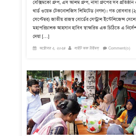
বেক্সিমকো গ্রুপ, এস আলম গ্রুপ, নাসা গ্রুপের সব প্রতিষ্ঠান
থার্ড ওয়েভ টেকনোলজিস লিমিটেড (নগদ)। গত রোববার (
সেপ্টেম্বর) জাতীয় রাজস্ব বোর্ডের সেন্ট্রাল ইন্টেলিজেন্স সেল
মহাপরিচালক আহসান হাবিব স্বাক্ষরিত এক চিঠিতে এ নির্দে
দেয়া […]
Posted
Author
অক্টোবর ২, ২০২৪
লাইট অফ টাইমস্
Comment(০)
on