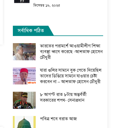
ডিসেম্বর ১৬, ২০২৫
সর্বাধিক পঠিত
ভারতের পরামর্শে আওয়ামীলীগ শিক্ষা
ব্যবস্থা ধ্বংস করেছে -আলতাফ হোসেন
চৌধুরী
যারা গুলির সামনে বুক পেতে দিয়েছিল
তাদের ডিঙিয়ে সামনে যাওয়ার চেষ্টা
করবেন না – আলতাফ হোসেন চৌধুরী
৮ আগস্ট রাত ৮টায় অন্তর্বর্তী
সরকারের শপথ- সেনাপ্রধান
পবিত্র শবে বরাত আজ