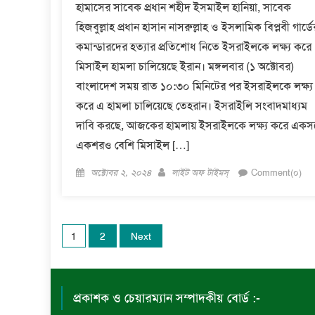
হামাসের সাবেক প্রধান শহীদ ইসমাইল হানিয়া, সাবেক
হিজবুল্লাহ প্রধান হাসান নাসরুল্লাহ ও ইসলামিক বিপ্লবী গার্ডে
কমান্ডারদের হত্যার প্রতিশোধ নিতে ইসরাইলকে লক্ষ্য করে
মিসাইল হামলা চালিয়েছে ইরান। মঙ্গলবার (১ অক্টোবর)
বাংলাদেশ সময় রাত ১০:৩০ মিনিটের পর ইসরাইলকে লক্ষ্য
করে এ হামলা চালিয়েছে তেহরান। ইসরাইলি সংবাদমাধ্যম
দাবি করছে, আজকের হামলায় ইসরাইলকে লক্ষ্য করে একসঙ্
একশরও বেশি মিসাইল […]
Posted
Author
অক্টোবর ২, ২০২৪
লাইট অফ টাইমস্
Comment(০)
on
Posts
1
2
Next
pagination
প্রকাশক ও চেয়ারম্যান সম্পাদকীয় বোর্ড :-