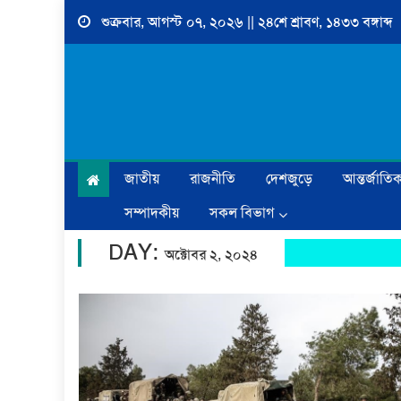
Skip
শুক্রবার, আগস্ট ০৭, ২০২৬ || ২৪শে শ্রাবণ, ১৪৩৩ বঙ্গাব্দ
to
content
জাতীয়
রাজনীতি
দেশজুড়ে
আন্তর্জাতি
সম্পাদকীয়
সকল বিভাগ
DAY:
অক্টোবর ২, ২০২৪