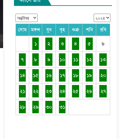
সোম
মঙ্গল
বুধ
বৃহ
শুক্র
শনি
রবি
১
২
৩
৪
৫
৬
৭
৮
৯
১০
১১
১২
১৩
১৪
১৫
১৬
১৭
১৮
১৯
২০
২১
২২
২৩
২৪
২৫
২৬
২৭
২৮
২৯
৩০
৩১