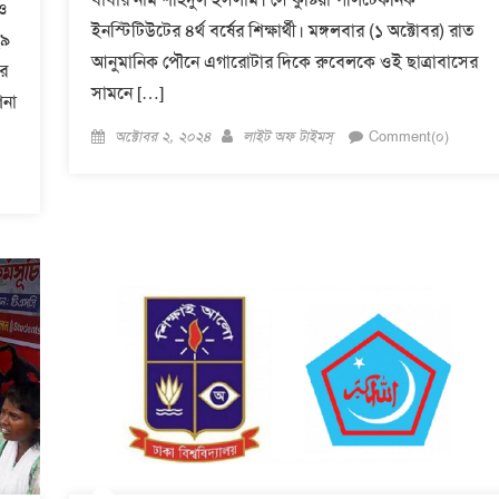
 ও
ইনস্টিটিউটের ৪র্থ বর্ষের শিক্ষার্থী। মঙ্গলবার (১ অক্টোবর) রাত
২৯
আনুমানিক পৌনে এগারোটার দিকে রুবেলকে ওই ছাত্রাবাসের
ের
সামনে […]
শনা
Posted
Author
অক্টোবর ২, ২০২৪
লাইট অফ টাইমস্
Comment(০)
on