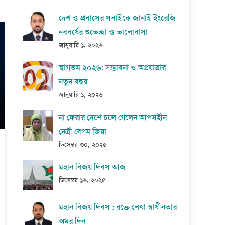
দেশ ও প্রবাসের সবাইকে জানাই ইংরেজি
নববর্ষের শুভেচ্ছা ও ভালোবাসা
জানুয়ারি ১, ২০২৬
স্বাগতম ২০২৬: সম্ভাবনা ও অগ্রযাত্রার
নতুন বছর
জানুয়ারি ১, ২০২৬
না ফেরার দেশে চলে গেলেন আপসহীন
নেত্রী বেগম জিয়া
ডিসেম্বর ৩০, ২০২৫
মহান বিজয় দিবস আজ
ডিসেম্বর ১৬, ২০২৫
মহান বিজয় দিবস : রক্তে লেখা স্বাধীনতার
অমর দিন