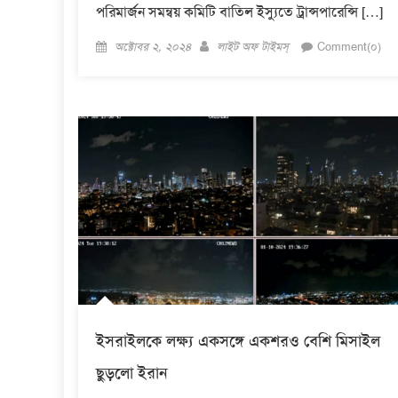
পরিমার্জন সমন্বয় কমিটি বাতিল ইস্যুতে ট্রান্সপারেন্সি […]
Posted
Author
অক্টোবর ২, ২০২৪
লাইট অফ টাইমস্
Comment(০)
on
ইসরাইলকে লক্ষ্য একসঙ্গে একশরও বেশি মিসাইল
ছুড়লো ইরান