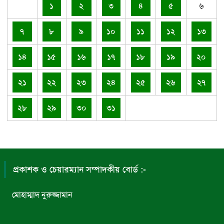
১
২
৩
৪
৫
৬
৭
৮
৯
১০
১১
১২
১৩
১৪
১৫
১৬
১৭
১৮
১৯
২০
২১
২২
২৩
২৪
২৫
২৬
২৭
২৮
২৯
৩০
৩১
প্রকাশক ও চেয়ারম্যান সম্পাদকীয় বোর্ড :-
মোহাম্মাদ নুরুজ্জামান