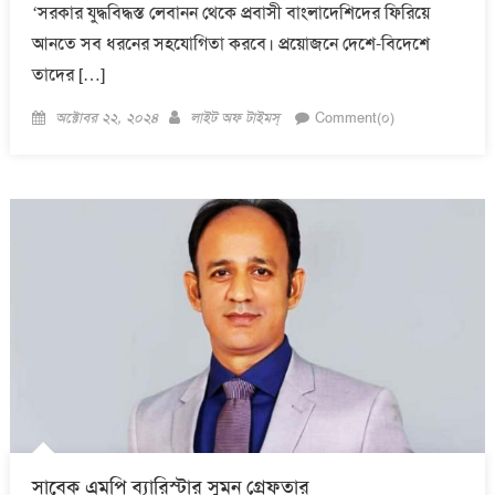
‘সরকার যুদ্ধবিদ্ধস্ত লেবানন থেকে প্রবাসী বাংলাদেশিদের ফিরিয়ে
আনতে সব ধরনের সহযোগিতা করবে। প্রয়োজনে দেশে-বিদেশে
তাদের […]
Posted
Author
অক্টোবর ২২, ২০২৪
লাইট অফ টাইমস্
Comment(০)
on
সাবেক এমপি ব্যারিস্টার সুমন গ্রেফতার