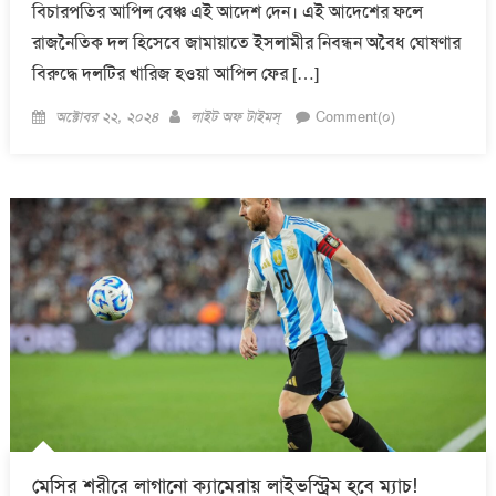
বিচারপতির আপিল বেঞ্চ এই আদেশ দেন। এই আদেশের ফলে
রাজনৈতিক দল হিসেবে জামায়াতে ইসলামীর নিবন্ধন অবৈধ ঘোষণার
বিরুদ্ধে দলটির খারিজ হওয়া আপিল ফের […]
Posted
Author
অক্টোবর ২২, ২০২৪
লাইট অফ টাইমস্
Comment(০)
on
মেসির শরীরে লাগানো ক্যামেরায় লাইভস্ট্রিম হবে ম্যাচ!