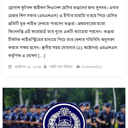
গ্লোবাল ফুটবল আইকন লিওনেল মেসির ভক্তদের জন্য সুখবর। এবার
মেজর লিগ সকার (এমএলএস)-এ ইন্টার মায়ামি’র হয়ে পিচে মেসির
প্রতিটি মুভ লাইভ দেখতে পারবেন ভক্তরা। প্রথমবারের মতো
কিংবদন্তি এই ফরোয়ার্ড তার বুকে একটি ক্যামেরা পরবেন। ভক্তরা
টিকটক লাইভস্ট্রিমের মাধ্যমে পিচে তার খেলার গতিবিধি অনুসরণ
করতে সক্ষম হবেন। স্থানীয় সময় সোমবার (২১ অক্টোবর) এমএলএস
কর্তৃপক্ষ এ ঘোষণা […]
Posted
Author
অক্টোবর ২২, ২০২৪
লাইট অফ টাইমস্
Comment(০)
on