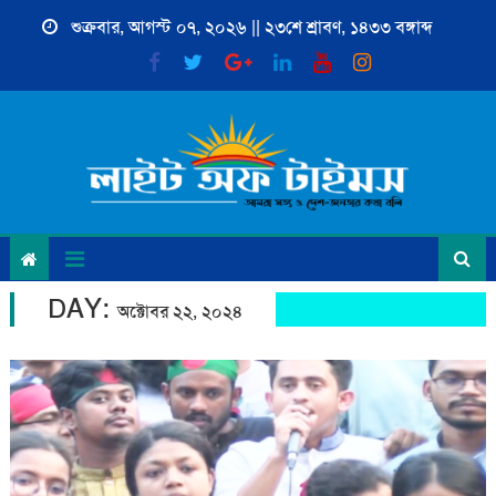
Skip
শুক্রবার, আগস্ট ০৭, ২০২৬ || ২৩শে শ্রাবণ, ১৪৩৩ বঙ্গাব্দ
to
content
DAY:
অক্টোবর ২২, ২০২৪