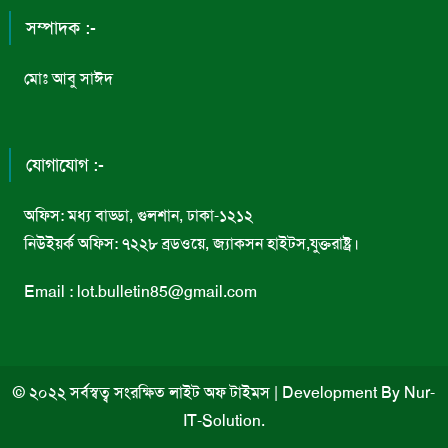
সম্পাদক :-
মোঃ আবু সাঈদ
যোগাযোগ :-
অফিস: মধ্য বাড্ডা, গুলশান, ঢাকা-১২১২
নিউইয়র্ক অফিস: ৭২২৮ ব্রডওয়ে, জ্যাকসন হাইটস,যুক্তরাষ্ট্র।
Email : lot.bulletin85@gmail.com
© ২০২২ সর্বস্বত্ব সংরক্ষিত লাইট অফ টাইমস
|
Development By
Nur-
IT-Solution
.