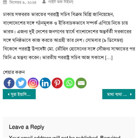
Author
Posted
লাইট অফ টাইমস্
ডিসেম্বর ৯, ২০২৪
on
ঢাকায় সফররত ভারতের পররাষ্ট্র সচিব বিক্রম মিশ্রি জানিয়েছেন,
বাংলাদেশের সঙ্গে গঠনমূলক ও ইতিবাচকভাবে সম্পর্ক এগিয়ে নিতে চায়
ভারত। এজন্য দুই দেশের জনগণের স্বার্থে বাংলাদেশের অন্তর্বর্তী সরকারের
সঙ্গে ঘনিষ্ঠভাবে কাজ করতে আগ্রহী তার দেশ। সোমবার (৯ ডিসেম্বর)
বিকেলে পররাষ্ট্র উপদেষ্টা মো. তৌহিদ হোসেনের সঙ্গে সৌজন্য সাক্ষাতের পর
তিনি এ মন্তব্য করেন। ভারতীয় পররাষ্ট্র সচিব আজ সকালে […]
শেয়ার করুন
Post
সুরা ইয়াসিন Sura Yeasin Hafez সাইফুল ইসলাম পারভেজ Saiful Islam Parvez
মাথা ব্যথা এবং মাইগ্রেন কি একই? কিভাবে বুঝবেন?
navigation
Leave a Reply
Your email address will not be published.
Required