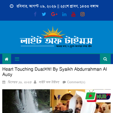
Skip
রবিবার, আগস্ট ০৯, ২০২৬ || ২৫শে শ্রাবণ, ১৪৩৩ বঙ্গাব্দ
to
content
Heart Touching Duaদোয়া By Syaikh Abdurrahman Al
Ausy
Posted
Author
ডিসেম্বর ১৬, ২০২৩
লাইট অফ টাইমস্
Comment(০)
on