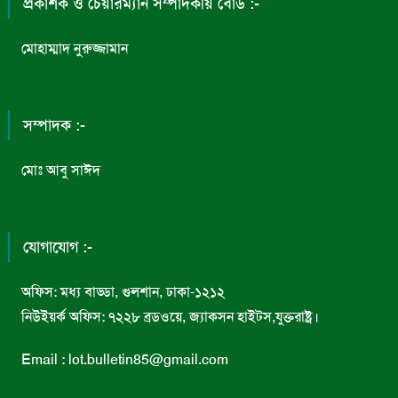
প্রকাশক ও চেয়ারম্যান সম্পাদকীয় বোর্ড :-
মোহাম্মাদ নুরুজ্জামান
সম্পাদক :-
মোঃ আবু সাঈদ
যোগাযোগ :-
অফিস: মধ্য বাড্ডা, গুলশান, ঢাকা-১২১২
নিউইয়র্ক অফিস: ৭২২৮ ব্রডওয়ে, জ্যাকসন হাইটস,যুক্তরাষ্ট্র।
Email : lot.bulletin85@gmail.com