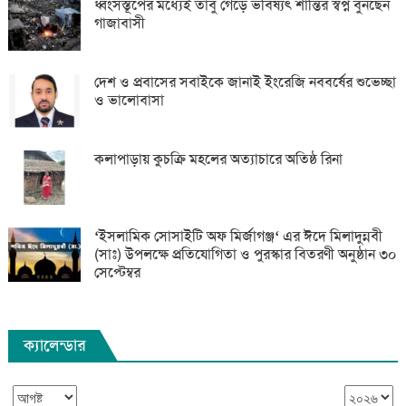
ধ্বংসস্তূপের মধ্যেই তাঁবু গেড়ে ভবিষ্যৎ শান্তির স্বপ্ন বুনছেন
গাজাবাসী
দেশ ও প্রবাসের সবাইকে জানাই ইংরেজি নববর্ষের শুভেচ্ছা
ও ভালোবাসা
কলাপাড়ায় কুচক্রি মহলের অত্যাচারে অতিষ্ঠ রিনা
‘ইসলামিক সোসাইটি অফ মির্জাগঞ্জ‘ এর ঈদে মিলাদুন্নবী
(সাঃ) উপলক্ষে প্রতিযোগিতা ও পুরস্কার বিতরণী অনুষ্ঠান ৩০
সেপ্টেম্বর
ক্যালেন্ডার