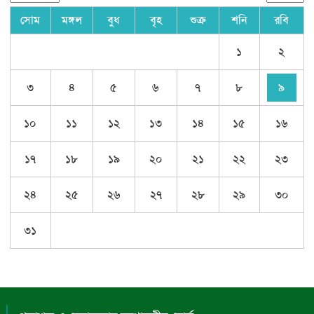
সোম
মঙ্গল
বুধ
বৃহ
শুক্র
শনি
রবি
১
২
৩
৪
৫
৬
৭
৮
৯
১০
১১
১২
১৩
১৪
১৫
১৬
১৭
১৮
১৯
২০
২১
২২
২৩
২৪
২৫
২৬
২৭
২৮
২৯
৩০
৩১