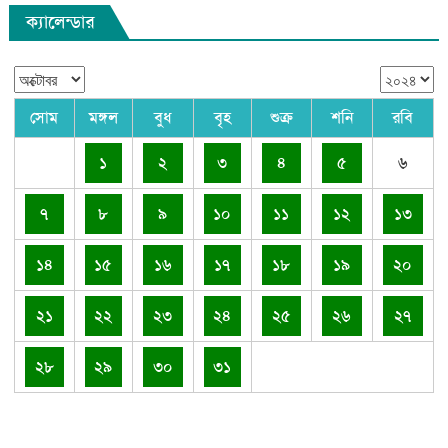
ক্যালেন্ডার
সোম
মঙ্গল
বুধ
বৃহ
শুক্র
শনি
রবি
১
২
৩
৪
৫
৬
৭
৮
৯
১০
১১
১২
১৩
১৪
১৫
১৬
১৭
১৮
১৯
২০
২১
২২
২৩
২৪
২৫
২৬
২৭
২৮
২৯
৩০
৩১