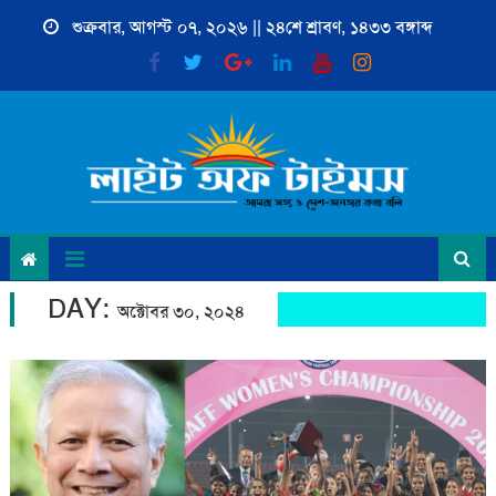
Skip
শুক্রবার, আগস্ট ০৭, ২০২৬ || ২৪শে শ্রাবণ, ১৪৩৩ বঙ্গাব্দ
to
content
DAY:
অক্টোবর ৩০, ২০২৪