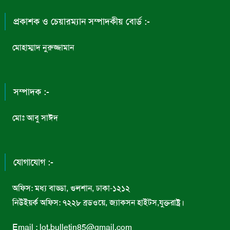
প্রকাশক ও চেয়ারম্যান সম্পাদকীয় বোর্ড :-
মোহাম্মাদ নুরুজ্জামান
সম্পাদক :-
মোঃ আবু সাঈদ
যোগাযোগ :-
অফিস: মধ্য বাড্ডা, গুলশান, ঢাকা-১২১২
নিউইয়র্ক অফিস: ৭২২৮ ব্রডওয়ে, জ্যাকসন হাইটস,যুক্তরাষ্ট্র।
Email : lot.bulletin85@gmail.com