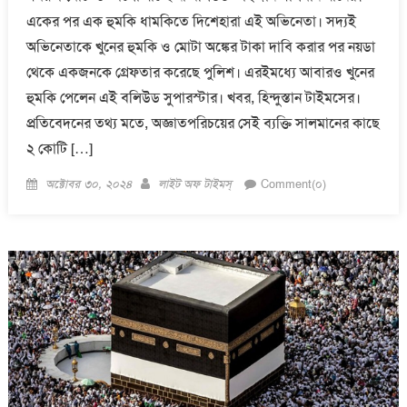
একের পর এক হুমকি ধামকিতে দিশেহারা এই অভিনেতা। সদ্যই
অভিনেতাকে খুনের হুমকি ও মোটা অঙ্কের টাকা দাবি করার পর নয়ডা
থেকে একজনকে গ্রেফতার করেছে পুলিশ। এরইমধ্যে আবারও খুনের
হুমকি পেলেন এই বলিউড সুপারস্টার। খবর, হিন্দুস্তান টাইমসের।
প্রতিবেদনের তথ্য মতে, অজ্ঞাতপরিচয়ের সেই ব্যক্তি সালমানের কাছে
২ কোটি […]
Posted
Author
অক্টোবর ৩০, ২০২৪
লাইট অফ টাইমস্
Comment(০)
on