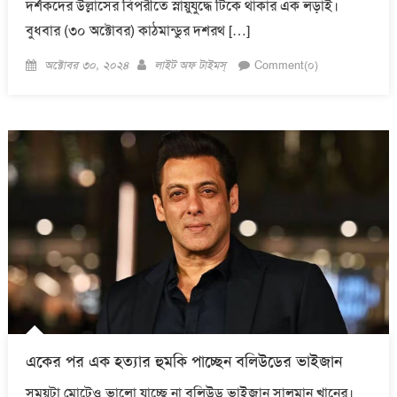
দর্শকদের উল্লাসের বিপরীতে স্নায়ুযুদ্ধে টিকে থাকার এক লড়াই।
বুধবার (৩০ অক্টোবর) কাঠমান্ডুর দশরথ […]
Posted
Author
অক্টোবর ৩০, ২০২৪
লাইট অফ টাইমস্
Comment(০)
on
একের পর এক হত্যার হুমকি পাচ্ছেন বলিউডের ভাইজান
সময়টা মোটেও ভালো যাচ্ছে না বলিউড ভাইজান সালমান খানের।