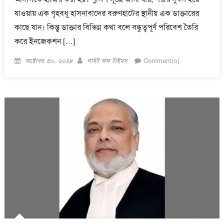
যাওয়ায় এক গৃহবধূ হাসনাবাদের বরুণহাটের স্থানীয় এক ডাক্তারের
কাছে যান। কিন্তু ডাক্তার বিভিন্ন কথা বলে বন্ধুত্বপূর্ণ পরিবেশ তৈরি
করে ইনজেকশন […]
Posted
Author
অক্টোবর ৩০, ২০২৪
লাইট অফ টাইমস্
Comment(০)
on