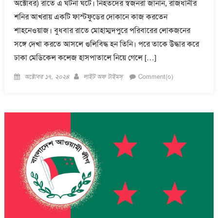
অক্টোবর) রাতে এ ঘটনা ঘটে। নিহতদের স্বজনরা জানান, রাজধানীর
শনির আখরায় একটি ফাস্টফুডের দোকানে কাজ করতেন
শাহনেওয়াজ। বুধবার রাতে মোহাম্মদপুরে পরিবারের লোকজনের
সঙ্গে দেখা করতে আসলে গুলিবিদ্ধ হন তিনি। পরে তাকে উদ্ধার করে
ঢাকা মেডিকেল কলেজ হাসপাতালে নিয়ে গেলে […]
Posted
Author
অক্টোবর ১৭, ২০২৪
লাইট অফ টাইমস্
Comment(০)
on