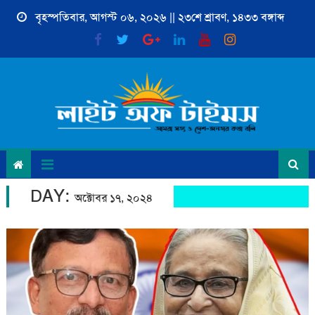
Skip
বৃহস্পতিবার, আগস্ট ০৬, ২০২৬ || ২৩শে শ্রাবণ, ১৪৩৩ বঙ্গাব্দ
to
content
DAY:
অক্টোবর ১৭, ২০২৪