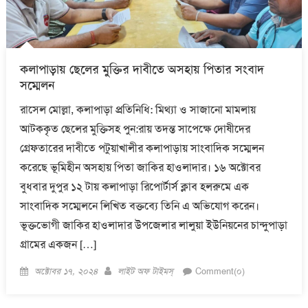
কলাপাড়ায় ছেলের মুক্তির দাবীতে অসহায় পিতার সংবাদ
সম্মেলন
রাসেল মোল্লা, কলাপাড়া প্রতিনিধি: মিথ্যা ও সাজানো মামলায়
আটককৃত ছেলের মুক্তিসহ পুন:রায় তদন্ত সাপেক্ষে দোষীদের
গ্রেফতারের দাবীতে পটুয়াখালীর কলাপাড়ায় সাংবাদিক সম্মেলন
করেছে ভূমিহীন অসহায় পিতা জাকির হাওলাদার। ১৬ অক্টোবর
বুধবার দুপুর ১২ টায় কলাপাড়া রিপোর্টার্স ক্লাব হলরুমে এক
সাংবাদিক সম্মেলনে লিখিত বক্তব্যে তিনি এ অভিযোগ করেন।
ভূক্তভোগী জাকির হাওলাদার উপজেলার লালুয়া ইউনিয়নের চান্দুপাড়া
গ্রামের একজন […]
Posted
Author
অক্টোবর ১৭, ২০২৪
লাইট অফ টাইমস্
Comment(০)
on