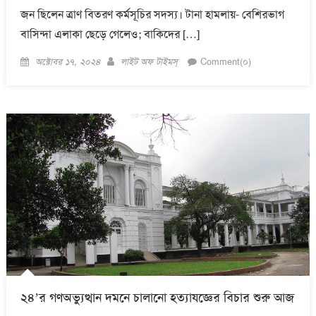
জন ছিলেন ত্রাণ বিতরণ কর্মসূচির সদস্য। টানা হামলায়- বেশিরভাগ
বাসিন্দা এলাকা ছেড়ে গেলেও; বাকিদের […]
Posted
Author
অক্টোবর ১৭, ২০২৪
লাইট অফ টাইমস্
Comment(০)
on
২৪’র গণঅভ্যুত্থান দমনে চালানো হত্যাযজ্ঞের বিচার শুরু আজ