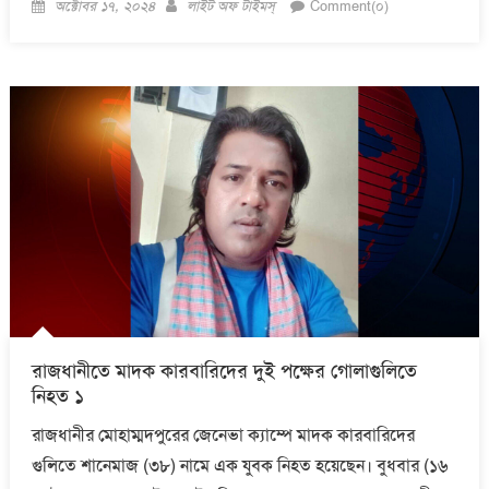
Posted
Author
অক্টোবর ১৭, ২০২৪
লাইট অফ টাইমস্
Comment(০)
on
রাজধানীতে মাদক কারবারিদের দুই পক্ষের গোলাগুলিতে
নিহত ১
রাজধানীর মোহাম্মদপুরের জেনেভা ক্যাম্পে মাদক কারবারিদের
গুলিতে শানেমাজ (৩৮) নামে এক যুবক নিহত হয়েছেন। বুধবার (১৬