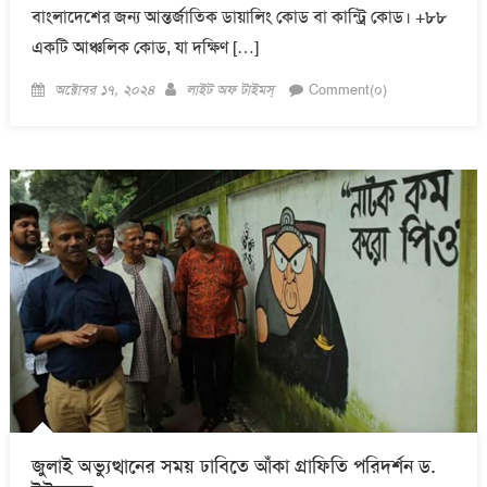
বাংলাদেশের জন্য আন্তর্জাতিক ডায়ালিং কোড বা কান্ট্রি কোড। +৮৮
একটি আঞ্চলিক কোড, যা দক্ষিণ […]
Posted
Author
অক্টোবর ১৭, ২০২৪
লাইট অফ টাইমস্
Comment(০)
on
জুলাই অভ্যুত্থানের সময় ঢাবিতে আঁকা গ্রাফিতি পরিদর্শন ড.