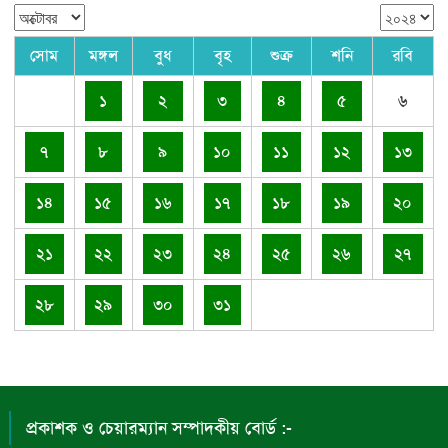
সোম
মঙ্গল
বুধ
বৃহ
শুক্র
শনি
রবি
১
২
৩
৪
৫
৬
৭
৮
৯
১০
১১
১২
১৩
১৪
১৫
১৬
১৭
১৮
১৯
২০
২১
২২
২৩
২৪
২৫
২৬
২৭
২৮
২৯
৩০
৩১
প্রকাশক ও চেয়ারম্যান সম্পাদকীয় বোর্ড :-