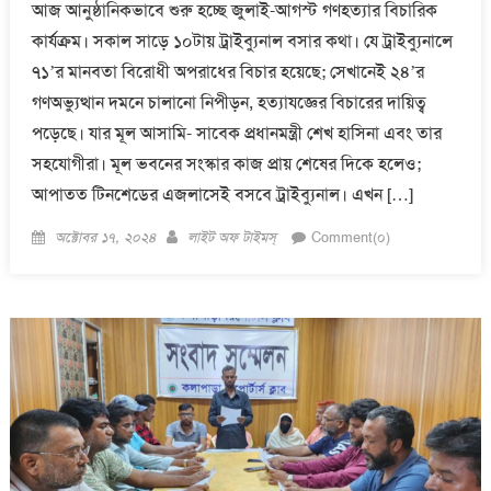
আজ আনুষ্ঠানিকভাবে শুরু হচ্ছে জুলাই-আগস্ট গণহত্যার বিচারিক
কার্যক্রম। সকাল সাড়ে ১০টায় ট্রাইব্যুনাল বসার কথা। যে ট্রাইব্যুনালে
৭১’র মানবতা বিরোধী অপরাধের বিচার হয়েছে; সেখানেই ২৪’র
গণঅভ্যুত্থান দমনে চালানো নিপীড়ন, হত্যাযজ্ঞের বিচারের দায়িত্ব
পড়েছে। যার মূল আসামি- সাবেক প্রধানমন্ত্রী শেখ হাসিনা এবং তার
সহযোগীরা। মূল ভবনের সংস্কার কাজ প্রায় শেষের দিকে হলেও;
আপাতত টিনশেডের এজলাসেই বসবে ট্রাইব্যুনাল। এখন […]
Posted
Author
অক্টোবর ১৭, ২০২৪
লাইট অফ টাইমস্
Comment(০)
on