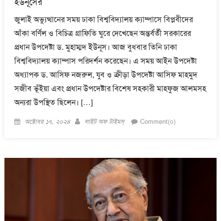
ইউনূসের
জুলাই অভ্যুত্থানের সময় ঢাকা বিশ্ববিদ্যালয় ক্যাম্পাসে বিপ্লবীদের
আঁকা বর্ণিল ও বিচিত্র গ্রাফিতি ঘুরে দেখেছেন অন্তর্বর্তী সরকারের
প্রধান উপদেষ্টা ড. মুহাম্মদ ইউনূস। আজ বুধবার তিনি ঢাকা
বিশ্ববিদ্যালয় ক্যাম্পাস পরিদর্শন করেছেন। এ সময় আইন উপদেষ্টা
অধ্যাপক ড. আসিফ নজরুল, যুব ও ক্রীড়া উপদেষ্টা আসিফ মাহমুদ
সজীব ভূঁইয়া এবং প্রধান উপদেষ্টার বিশেষ সহকারী মাহফুজ আলমসহ
অন্যরা উপস্থিত ছিলেন। […]
Posted
Author
অক্টোবর ১৭, ২০২৪
লাইট অফ টাইমস্
Comment(০)
on