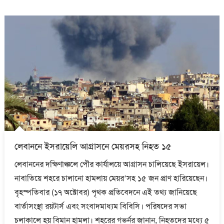
লেবাননে ইসরায়েলি আগ্রাসনে মেয়রসহ নিহত ১৫
লেবাননের দক্ষিণাঞ্চলে পৌর কার্যালয়ে আগ্রাসন চালিয়েছে ইসরায়েল।
নাবাতিয়ে শহরে চালানো হামলায় মেয়র’সহ ১৫ জন প্রাণ হারিয়েছেন।
বৃহস্পতিবার (১৭ অক্টোবর) পৃথক প্রতিবেদনে এই তথ্য জানিয়েছে
বার্তাসংস্থা রয়টার্স এবং সংবাদমাধ্যম বিবিসি। পরিষদের সভা
চলাকালে হয় বিমান হামলা। শহরের গভর্নর জানান, নিহতদের মধ্যে ৫