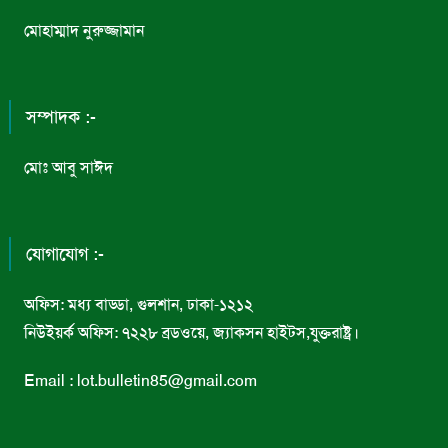
মোহাম্মাদ নুরুজ্জামান
সম্পাদক :-
মোঃ আবু সাঈদ
যোগাযোগ :-
অফিস: মধ্য বাড্ডা, গুলশান, ঢাকা-১২১২
নিউইয়র্ক অফিস: ৭২২৮ ব্রডওয়ে, জ্যাকসন হাইটস,যুক্তরাষ্ট্র।
Email : lot.bulletin85@gmail.com