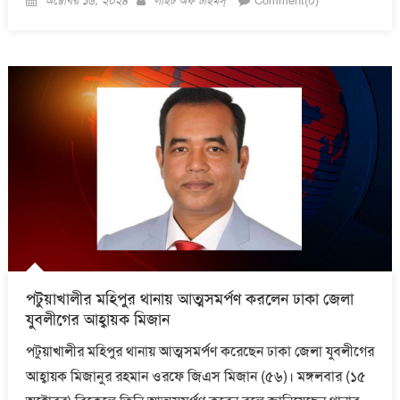
অক্টোবর ১৬, ২০২৪
লাইট অফ টাইমস্
Comment(০)
on
পটুয়াখালীর মহিপুর থানায় আত্মসমর্পণ করলেন ঢাকা জেলা
যুবলীগের আহ্বায়ক মিজান
পটুয়াখালীর মহিপুর থানায় আত্মসমর্পণ করেছেন ঢাকা জেলা যুবলীগের
আহ্বায়ক মিজানুর রহমান ওরফে জিএস মিজান (৫৬)। মঙ্গলবার (১৫