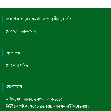
প্রকাশক ও চেয়ারম্যান সম্পাদকীয় বোর্ড :-
মোহাম্মাদ নুরুজ্জামান
সম্পাদক :-
মোঃ আবু সাঈদ
যোগাযোগ :-
অফিস: মধ্য বাড্ডা, গুলশান, ঢাকা-১২১২
নিউইয়র্ক অফিস: ৭২২৮ ব্রডওয়ে, জ্যাকসন হাইটস,যুক্তরাষ্ট্র।