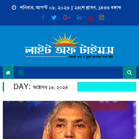
Skip
শনিবার, আগস্ট ০৮, ২০২৬ || ২৪শে শ্রাবণ, ১৪৩৩ বঙ্গাব্দ
to
content
DAY:
অক্টোবর ১৬, ২০২৪