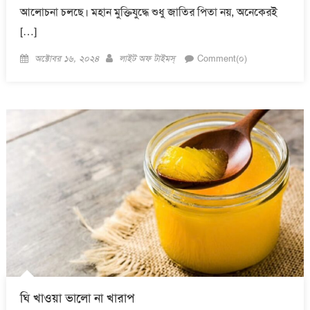
আলোচনা চলছে। মহান মুক্তিযুদ্ধে শুধু জাতির পিতা নয়, অনেকেরই
[…]
Posted
Author
অক্টোবর ১৬, ২০২৪
লাইট অফ টাইমস্
Comment(০)
on
ঘি খাওয়া ভালো না খারাপ