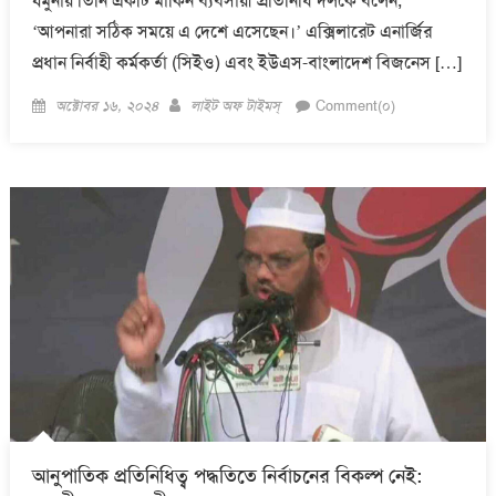
যমুনায় তিনি একটি মার্কিন ব্যবসায়ী প্রতিনিধি দলকে বলেন,
‘আপনারা সঠিক সময়ে এ দেশে এসেছেন।’ এক্সিলারেট এনার্জির
প্রধান নির্বাহী কর্মকর্তা (সিইও) এবং ইউএস-বাংলাদেশ বিজনেস […]
Posted
Author
অক্টোবর ১৬, ২০২৪
লাইট অফ টাইমস্
Comment(০)
on
আনুপাতিক প্রতিনিধিত্ব পদ্ধতিতে নির্বাচনের বিকল্প নেই: