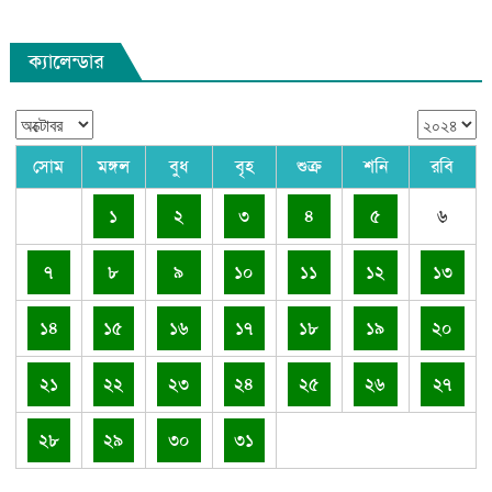
ক্যালেন্ডার
সোম
মঙ্গল
বুধ
বৃহ
শুক্র
শনি
রবি
১
২
৩
৪
৫
৬
৭
৮
৯
১০
১১
১২
১৩
১৪
১৫
১৬
১৭
১৮
১৯
২০
২১
২২
২৩
২৪
২৫
২৬
২৭
২৮
২৯
৩০
৩১