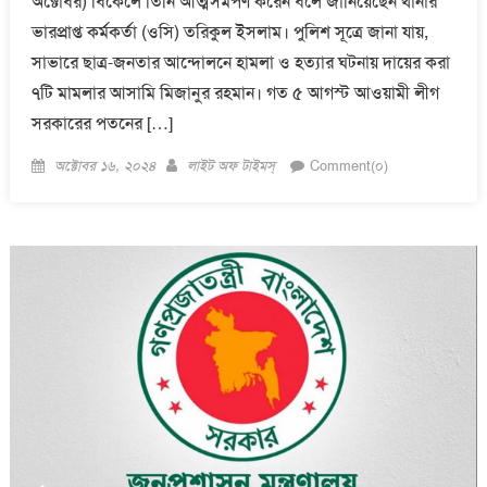
অক্টোবর) বিকেলে তিনি আত্মসমর্পণ করেন বলে জানিয়েছেন থানার
ভারপ্রাপ্ত কর্মকর্তা (ওসি) তরিকুল ইসলাম। পুলিশ সূত্রে জানা যায়,
সাভারে ছাত্র-জনতার আন্দোলনে হামলা ও হত্যার ঘটনায় দায়ের করা
৭টি মামলার আসামি মিজানুর রহমান। গত ৫ আগস্ট আওয়ামী লীগ
সরকারের পতনের […]
Posted
Author
অক্টোবর ১৬, ২০২৪
লাইট অফ টাইমস্
Comment(০)
on