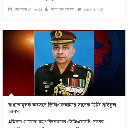
Posted
Author
সেপ্টেম্বর ১২, ২০২৪
লাইট অফ টাইমস্
Comment(০)
on
বাধ্যতামূলক অবসরে ডিজিএফআই’র সাবেক ডিজি সাইফুল
আলম
প্রতিরক্ষা গোয়েন্দা মহাপরিদফতরের (ডিজিএফআই) সাবেক