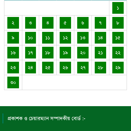
১
২
৩
৪
৫
৬
৭
৮
৯
১০
১১
১২
১৩
১৪
১৫
১৬
১৭
১৮
১৯
২০
২১
২২
২৩
২৪
২৫
২৬
২৭
২৮
২৯
৩০
প্রকাশক ও চেয়ারম্যান সম্পাদকীয় বোর্ড :-