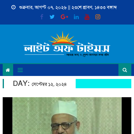
Skip
শুক্রবার, আগস্ট ০৭, ২০২৬ || ২৩শে শ্রাবণ, ১৪৩৩ বঙ্গাব্দ
to
content
DAY:
সেপ্টেম্বর ১২, ২০২৪