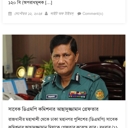
১২০ বি (অপরাধমূলক […]
Posted
Author
সেপ্টেম্বর ১২, ২০২৪
লাইট অফ টাইমস্
Comment(০)
on
সাবেক ডিএমপি কমিশনার আছাদুজ্জামান গ্রেফতার
রাজধানীর মহাখালী থেকে ঢাকা মহানগর পুলিশের (ডিএমপি) সাবেক
কমিশনার আছাদুজ্জামান মিয়াকে গ্রেফতার করেছে র‍্যাব। বুধবার (১১