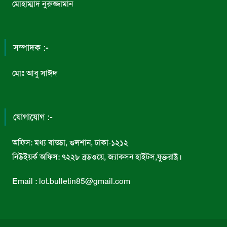
মোহাম্মাদ নুরুজ্জামান
সম্পাদক :-
মোঃ আবু সাঈদ
যোগাযোগ :-
অফিস: মধ্য বাড্ডা, গুলশান, ঢাকা-১২১২
নিউইয়র্ক অফিস: ৭২২৮ ব্রডওয়ে, জ্যাকসন হাইটস,যুক্তরাষ্ট্র।
Email : lot.bulletin85@gmail.com