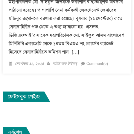
মহাপরিচালক মো. সাইফুল আলমকে অকালীন বাধ্যতামূলক অবসরে
পাঠানো হয়েছে। পাশাপাশি সেনা কর্মকর্তা লেফটেনেন্ট জেনারেল
মজিবুর রহমানকে বরখাস্ত করা হয়েছে। বুধবার (১১ সেপ্টেম্বর) রাতে
সেনাবাহিনীর পক্ষ থেকে এ তথ্য জানানো হয়। প্রসঙ্গত,
ডিজিএফআই’র সাবেক মহাপরিচালক মো. সাইফুল আলম বাংলাদেশ
মিলিটারি একাডেমি থেকে ১৪তম বিএমএ লং কোর্সের ক্যাডেট
হিসেবে সেনাবাহিনীতে কমিশন পান। […]
Posted
Author
সেপ্টেম্বর ১২, ২০২৪
লাইট অফ টাইমস্
Comment(০)
on
ফেইসবুক পেইজ
সর্বশেষ