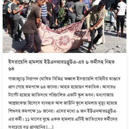
ইসরায়েলি হামলায় ইউএনআরডব্লুউএ-এর ৬ কর্মীসহ নিহত
৬৪
গাজাজুড়ে নিরাপদ ঘোষিত বিভিন্ন অঞ্চলে ইসরায়েলি বাহিনীর তাণ্ডবে
প্রাণ গেছে কমপক্ষে ৬৪ জনের। আহত হয়েছেন শতাধিক। আবারও
টার্গেট হয়েছে জাতিসংঘ পরিচালিত একটি স্কুল ভবন। মধ্যগাজায়
আশ্রয়কেন্দ্র হিসেবে ব্যবহৃত আল জাউনি স্কুলে হামলায় মৃত্যু হয়েছে
শিশুসহ কমপক্ষে ১৮ জনের। এদের মধ্যে ৬ জন ইউএনআরডব্লুউএ-
এর কর্মী। ১১ মাসের যুদ্ধে একক হামলায় এটিই জাতিংঘের কর্মীদের
সবচেয়ে বড় প্রাণহানির […]