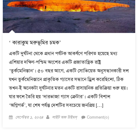
‘ কারাকুম মরুভূমির চমক’
একটি দুর্ঘটনা থেকে প্রধান পর্যটক আকর্ষণে পরিণত হয়েছে মধ্য
এশিয়ার দক্ষিণ-পশ্চিম অংশের একটি প্রজাতান্ত্রিক রাষ্ট্র
‘তুর্কমেনিস্তান’। ৫০ বছর আগে, একটি সোভিয়েত অনুসন্ধানকারী দল
যখন তুর্কমেনিস্তানে প্রাকৃতিক গ্যাসের সন্ধানে ড্রিল করেছিলো, ঠিক
তখন-ই অনেকটা দুর্ঘটনার মতন একটি রাসায়নিক প্রতিক্রিয়া শুরু হয়।
যার ফলে তৈরি হয় ‘দারভাজা গ্যাস ক্রেটার’। একটি বিশাল
‘অগ্নিগর্ভ’, যা শেষ পর্যন্ত দেশটির সবচেয়ে জনপ্রিয় […]
Posted
Author
সেপ্টেম্বর ১, ২০২৪
লাইট অফ টাইমস্
Comment(০)
on