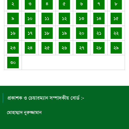
২
৩
৪
৫
৬
৭
৮
৯
১০
১১
১২
১৩
১৪
১৫
১৬
১৭
১৮
১৯
২০
২১
২২
২৩
২৪
২৫
২৬
২৭
২৮
২৯
৩০
প্রকাশক ও চেয়ারম্যান সম্পাদকীয় বোর্ড :-
মোহাম্মাদ নুরুজ্জামান