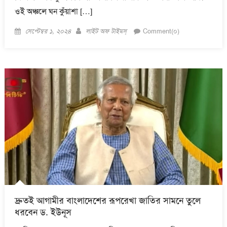
ওই অঞ্চলে ঘন কুঁয়াশা […]
Posted
Author
সেপ্টেম্বর ১, ২০২৪
লাইট অফ টাইমস্
Comment(০)
on
দ্রুতই আগামীর বাংলাদেশের রূপরেখা জাতির সামনে তুলে
ধরবেন ড. ইউনূস