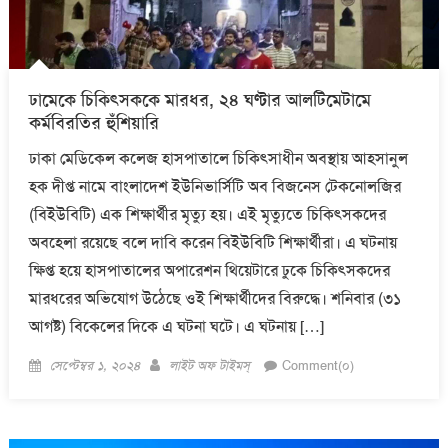
ঢামেকে চিকিৎসককে মারধর, ২৪ ঘণ্টার আলটিমেটামে
কর্মবিরতির হুঁশিয়ারি
ঢাকা মেডিকেল কলেজ হাসপাতালে চিকিৎসাধীন অবস্থায় আহসানুল
হক দীপ্ত নামে বাংলাদেশ ইউনিভার্সিটি অব বিজনেস টেকনোলজির
(বিইউবিটি) এক শিক্ষার্থীর মৃত্যু হয়। এই মৃত্যুতে চিকিৎসকদের
অবহেলা রয়েছে বলে দাবি করেন বিইউবিটি শিক্ষার্থীরা। এ ঘটনায়
ক্ষিপ্ত হয়ে হাসপাতালের অপারেশন থিয়েটারে ঢুকে চিকিৎসকদের
মারধরের অভিযোগ উঠেছে ওই শিক্ষার্থীদের বিরুদ্ধে। শনিবার (৩১
আগষ্ট) বিকেলের দিকে এ ঘটনা ঘটে। এ ঘটনায় […]
Posted
Author
সেপ্টেম্বর ১, ২০২৪
লাইট অফ টাইমস্
Comment(০)
on