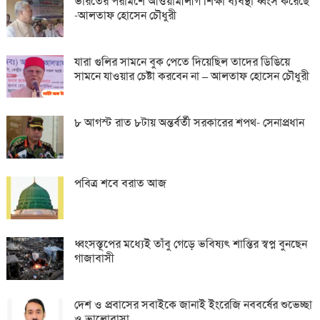
ভারতের পরামর্শে আওয়ামীলীগ শিক্ষা ব্যবস্থা ধ্বংস করেছে
-আলতাফ হোসেন চৌধুরী
যারা গুলির সামনে বুক পেতে দিয়েছিল তাদের ডিঙিয়ে
সামনে যাওয়ার চেষ্টা করবেন না – আলতাফ হোসেন চৌধুরী
৮ আগস্ট রাত ৮টায় অন্তর্বর্তী সরকারের শপথ- সেনাপ্রধান
পবিত্র শবে বরাত আজ
ধ্বংসস্তূপের মধ্যেই তাঁবু গেড়ে ভবিষ্যৎ শান্তির স্বপ্ন বুনছেন
গাজাবাসী
দেশ ও প্রবাসের সবাইকে জানাই ইংরেজি নববর্ষের শুভেচ্ছা
ও ভালোবাসা