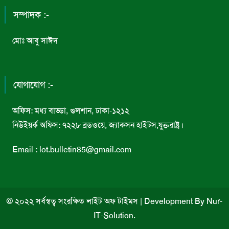
সম্পাদক :-
মোঃ আবু সাঈদ
যোগাযোগ :-
অফিস: মধ্য বাড্ডা, গুলশান, ঢাকা-১২১২
নিউইয়র্ক অফিস: ৭২২৮ ব্রডওয়ে, জ্যাকসন হাইটস,যুক্তরাষ্ট্র।
Email : lot.bulletin85@gmail.com
© ২০২২ সর্বস্বত্ব সংরক্ষিত লাইট অফ টাইমস
|
Development By
Nur-
IT-Solution
.