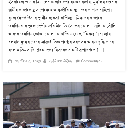
ইসরায়েল ও এর মিত্র দেশগুলোর পণ্য বয়কট করায়, মুসলিম দেশের
স্থানীয় বাজারে হ্রাস পেয়েছে আন্তর্জাতিক ব্র্যান্ডের পণ্যের চাহিদা।
ফুলে ফেঁপে উঠছে স্থানীয় ব্যবসা-বাণিজ্য। মিসরের বাজারে
জনপ্রিয়তার তুঙ্গে দেশীয় প্রতিষ্ঠান ভি-সেভেন কোলা। এদিকে সৌদি
আরবে জনপ্রিয় কোকা-কোলাকে ছাড়িয়ে গেছে ‘কিনজা’। গাজায়
চলমান যুদ্ধের জেরে আন্তর্জাতিক পণ্যের দরপতন আরও বৃদ্ধি পাবে
বলে অভিমত বিশ্লেষকদের। মিসরের একটি সুপারশপে […]
Posted
Author
সেপ্টেম্বর ৫, ২০২৪
লাইট অফ টাইমস্
Comment(০)
on