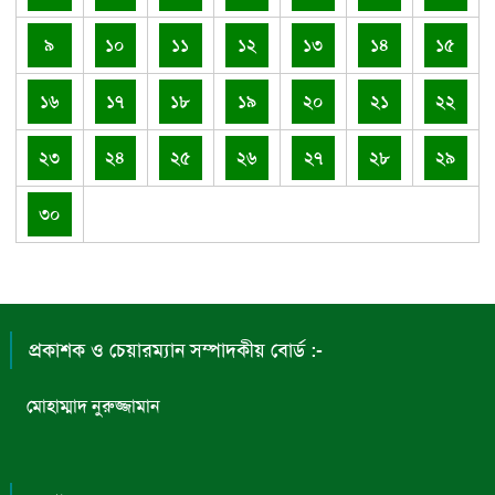
৯
১০
১১
১২
১৩
১৪
১৫
১৬
১৭
১৮
১৯
২০
২১
২২
২৩
২৪
২৫
২৬
২৭
২৮
২৯
৩০
প্রকাশক ও চেয়ারম্যান সম্পাদকীয় বোর্ড :-
মোহাম্মাদ নুরুজ্জামান