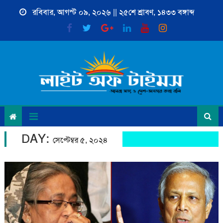
Skip
রবিবার, আগস্ট ০৯, ২০২৬ || ২৫শে শ্রাবণ, ১৪৩৩ বঙ্গাব্দ
to
content
DAY:
সেপ্টেম্বর ৫, ২০২৪