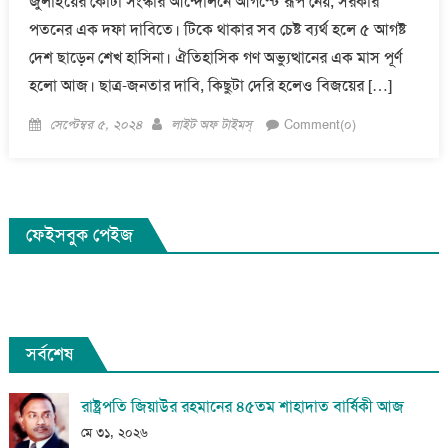
জুলাইয়ের কোটা সংস্কার আন্দোলনে আগস্টে রূপ নেয়, সরকার
পতনের এক দফা দাবিতে। টিকে থাকার সব চেষ্ট ব্যর্থ হলে ৫ আগষ্ট
দেশ ছাড়েন শেখ হাসিনা। ঐতিহাসিক গণ অভ্যুত্থানের এক মাস পূর্ণ
হলো আজ। ছাত্র-জনতার দাবি, কিছুটা দেরি হলেও বিজয়ের […]
Posted
Author
সেপ্টেম্বর ৫, ২০২৪
লাইট অফ টাইমস্
Comment(০)
on
ফেইসবুক পেইজ
সর্বশেষ
রাষ্ট্রপতি জিয়াউর রহমানের ৪৫তম শাহাদাত বার্ষিকী আজ
মে ৩১, ২০২৬