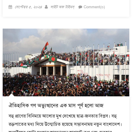
Posted
Author
সেপ্টেম্বর ৫, ২০২৪
লাইট অফ টাইমস্
Comment(০)
on
ঐতিহাসিক গণ অভ্যুত্থানের এক মাস পূর্ণ হলো আজ
বহু প্রাণের বিনিময়ে আলোর মুখ দেখেছে ছাত্র-জনতার বিপ্লব। বহু
রক্তপাতের মধ্য দিয়ে উন্মোচিত হয়েছে সম্ভাবনাময় নতুন বাংলাদেশ।