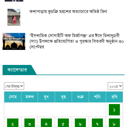
কলাপাড়ায় কুচক্রি মহলের অত্যাচারে অতিষ্ঠ রিনা
‘ইসলামিক সোসাইটি অফ মির্জাগঞ্জ‘ এর ঈদে মিলাদুন্নবী
(সাঃ) উপলক্ষে প্রতিযোগিতা ও পুরস্কার বিতরণী অনুষ্ঠান ৩০
সেপ্টেম্বর
ক্যালেন্ডার
সোম
মঙ্গল
বুধ
বৃহ
শুক্র
শনি
রবি
১
২
৩
৪
৫
৬
৭
৮