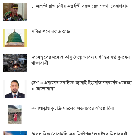
৮ আগস্ট রাত ৮টায় অন্তর্বর্তী সরকারের শপথ- সেনাপ্রধান
পবিত্র শবে বরাত আজ
ধ্বংসস্তূপের মধ্যেই তাঁবু গেড়ে ভবিষ্যৎ শান্তির স্বপ্ন বুনছেন
গাজাবাসী
দেশ ও প্রবাসের সবাইকে জানাই ইংরেজি নববর্ষের শুভেচ্ছা
ও ভালোবাসা
কলাপাড়ায় কুচক্রি মহলের অত্যাচারে অতিষ্ঠ রিনা
‘ইসলামিক সোসাইটি অফ মির্জাগঞ্জ‘ এর ঈদে মিলাদুন্নবী