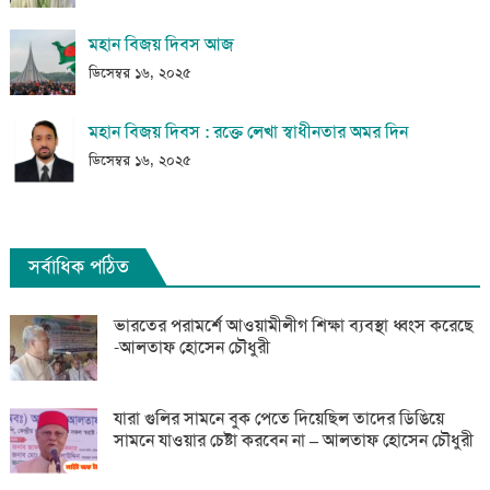
মহান বিজয় দিবস আজ
ডিসেম্বর ১৬, ২০২৫
মহান বিজয় দিবস : রক্তে লেখা স্বাধীনতার অমর দিন
ডিসেম্বর ১৬, ২০২৫
সর্বাধিক পঠিত
ভারতের পরামর্শে আওয়ামীলীগ শিক্ষা ব্যবস্থা ধ্বংস করেছে
-আলতাফ হোসেন চৌধুরী
যারা গুলির সামনে বুক পেতে দিয়েছিল তাদের ডিঙিয়ে
সামনে যাওয়ার চেষ্টা করবেন না – আলতাফ হোসেন চৌধুরী