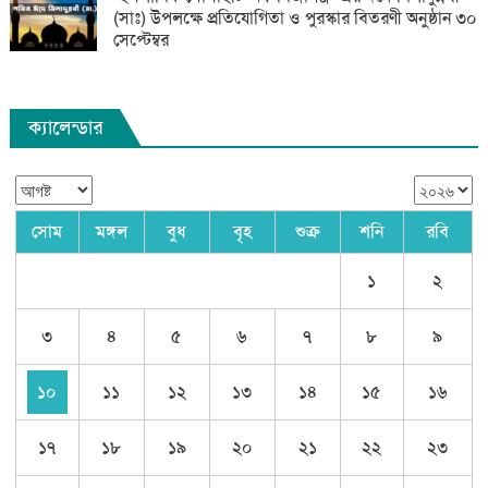
(সাঃ) উপলক্ষে প্রতিযোগিতা ও পুরস্কার বিতরণী অনুষ্ঠান ৩০
সেপ্টেম্বর
ক্যালেন্ডার
সোম
মঙ্গল
বুধ
বৃহ
শুক্র
শনি
রবি
১
২
৩
৪
৫
৬
৭
৮
৯
১০
১১
১২
১৩
১৪
১৫
১৬
১৭
১৮
১৯
২০
২১
২২
২৩