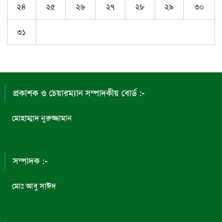
২৪
২৫
২৬
২৭
২৮
২৯
৩০
৩১
প্রকাশক ও চেয়ারম্যান সম্পাদকীয় বোর্ড :-
মোহাম্মাদ নুরুজ্জামান
সম্পাদক :-
মোঃ আবু সাঈদ