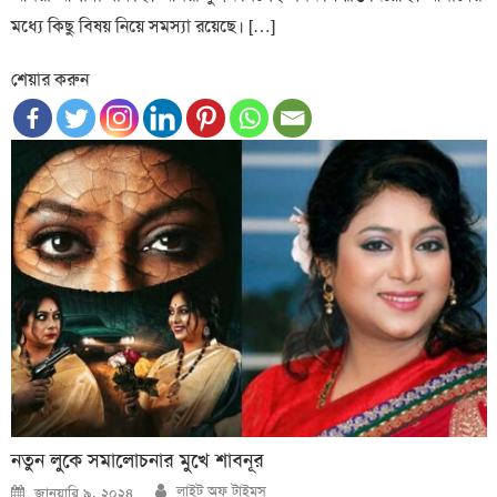
মধ্যে কিছু বিষয় নিয়ে সমস্যা রয়েছে। […]
শেয়ার করুন
নতুন লুকে সমালোচনার মুখে শাবনূর
Author
Posted
লাইট অফ টাইমস্
জানুয়ারি ৯, ২০২৪