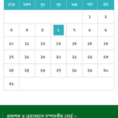
সোম
মঙ্গল
বুধ
বৃহ
শুক্র
শনি
রবি
১
২
৩
৪
৫
৬
৭
৮
৯
১০
১১
১২
১৩
১৪
১৫
১৬
১৭
১৮
১৯
২০
২১
২২
২৩
২৪
২৫
২৬
২৭
২৮
২৯
৩০
৩১
প্রকাশক ও চেয়ারম্যান সম্পাদকীয় বোর্ড :-