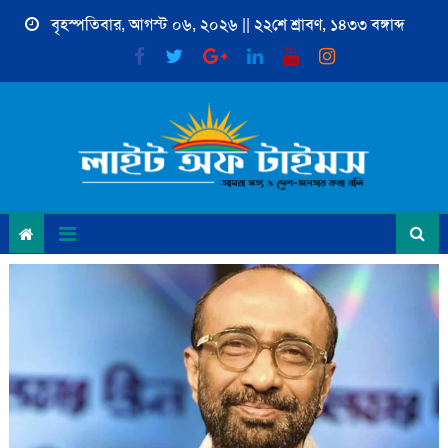
Skip
বৃহস্পতিবার, আগস্ট ০৬, ২০২৬ || ২২শে শ্রাবণ, ১৪৩৩ বঙ্গাব্দ
to
content