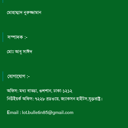
মোহাম্মাদ নুরুজ্জামান
সম্পাদক :-
মোঃ আবু সাঈদ
যোগাযোগ :-
অফিস: মধ্য বাড্ডা, গুলশান, ঢাকা-১২১২
নিউইয়র্ক অফিস: ৭২২৮ ব্রডওয়ে, জ্যাকসন হাইটস,যুক্তরাষ্ট্র।
Email : lot.bulletin85@gmail.com