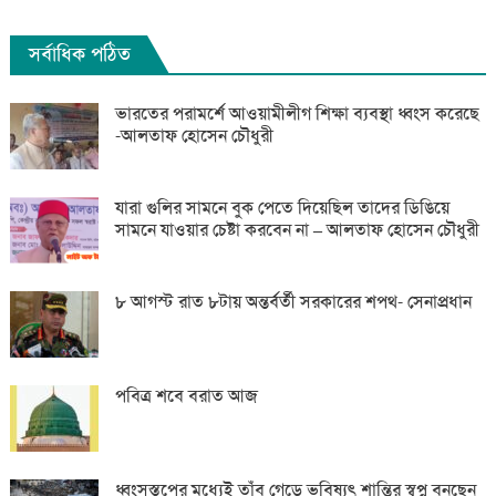
সর্বাধিক পঠিত
ভারতের পরামর্শে আওয়ামীলীগ শিক্ষা ব্যবস্থা ধ্বংস করেছে
-আলতাফ হোসেন চৌধুরী
যারা গুলির সামনে বুক পেতে দিয়েছিল তাদের ডিঙিয়ে
সামনে যাওয়ার চেষ্টা করবেন না – আলতাফ হোসেন চৌধুরী
৮ আগস্ট রাত ৮টায় অন্তর্বর্তী সরকারের শপথ- সেনাপ্রধান
পবিত্র শবে বরাত আজ
ধ্বংসস্তূপের মধ্যেই তাঁবু গেড়ে ভবিষ্যৎ শান্তির স্বপ্ন বুনছেন