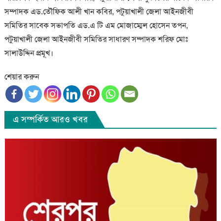
সম্পাদক এড.তৌফিক আলী খান কবির, পটুয়াখালী জেলা আইনজীবী
সমিতির সাবেক সভাপতি এড.এ টি এম মোজাম্মেল হোসেন তপন,
পটুয়াখালী জেলা আইনজীবী সমিতির সাধারণ সম্পাদক শরিফ মোঃ
সালাউদ্দিন প্রমূখ।
শেয়ার করুন
এ সম্পর্কিত আরও খবর