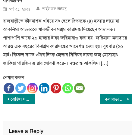
যাবজ্জীবন
Author
Posted
লাইট অফ টাইমস্
মার্চ ২১, ২০২৪
on
রাজবাড়ীতে কীটনাশক খাইয়ে সৎ ছেলে রিপনকে (৪) হত্যার দায়ে মা
আকলিমা আক্তারকে যাবজ্জীবন সশ্রম কারাদণ্ড দিয়েছেন আদালত।
পাশাপাশি তাকে ২০ হাজার টাকা জরিমানাও করা হয়। জরিমানা অনাদায়ে
আরও এক বছরের বিনাশ্রম কারাদণ্ডের আদেশও দেয়া হয়। বুধবার (২০
মার্চ) বিকেল সাড়ে ৩টার দিকে জেলার সিনিয়র দায়রা জজ মোসাম্মৎ
জাকিয়া পারভিন এ রায় ঘোষণা করেন। দণ্ডপ্রাপ্ত আকলিমা […]
শেয়ার করুন
Post
রোহিঙ্গা সঙ্কট মোকাবিলায় ৬৮ মিলিয়ন ইউরো সহায়তা দেবে ইইউ
কলাপাড়া উপজেলা আ’লীগের দপ্তর সম্পাদক ইউসুফ আলী গ্রেফতার
navigation
Leave a Reply