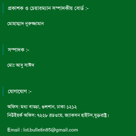
প্রকাশক ও চেয়ারম্যান সম্পাদকীয় বোর্ড :-
মোহাম্মাদ নুরুজ্জামান
সম্পাদক :-
মোঃ আবু সাঈদ
যোগাযোগ :-
অফিস: মধ্য বাড্ডা, গুলশান, ঢাকা-১২১২
নিউইয়র্ক অফিস: ৭২২৮ ব্রডওয়ে, জ্যাকসন হাইটস,যুক্তরাষ্ট্র।
Email : lot.bulletin85@gmail.com