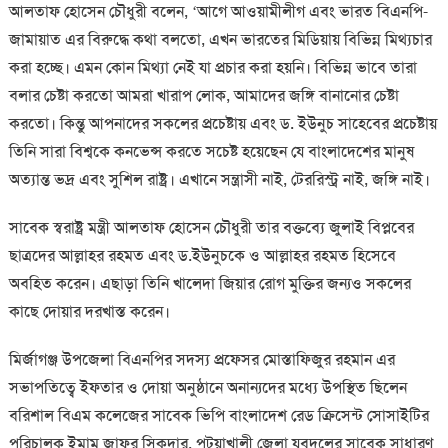
আলতাফ হোসেন চৌধুরী বলেন, ‘আগে আওয়ামীলীগ এবং ভারত বিএনপি-
জামায়াত এর বিরুদ্ধে কথা বলতো, এখন ভারতের মিডিয়ায় বিভিন্ন মিথ্যচার
করা হচ্ছে। এমন কোন মিথ্যা নেই যা প্রচার করা হয়নি। বিভিন্ন ভাবে তারা
বলার চেষ্টা করতো আমরা খারাপ লোক, আমাদের জঙ্গি বানানোর চেষ্টা
করতো। কিন্তু আপনাদের সকলের প্রচেষ্টায় এবং ড. ইউনুচ সাহেবের প্রচেষ্টায়
তিনি সারা বিশ্বকে কনভেন্স করতে সচেষ্ট হয়েছেন যে বাংলাদেশের মানুষ
অত্যান্ত ভদ্র এবং সুশিল রাষ্ট্র। এখানে সন্ত্রাসী নাই, টেররিস্ট্র নাই, জঙ্গি নাই।
সাবেক স্বরাষ্ট্র মন্ত্রী আলতাফ হোসেন চৌধুরী তার বক্তব্যে জুলাই বিপ্লবের
ছাত্রদের আল্লাহর রহমত এবং ড.ইউনুচকে ও আল্লাহর রহমত হিসেবে
অবহিত করেন। এছাড়া তিনি খালেদা জিয়ার রোগ মুক্তির জন্যও সকলের
কাছে দোয়ার দরখাস্ত করেন।
মির্জাগঞ্জ উপজেলা বিএনপির সদস্য প্রফেসর মোস্তাফিজুর রহমান এর
সভাপতিত্বে ইফতার ও দোয়া অনুষ্ঠানে অনান্যদের মধ্যে উপস্থিত ছিলেন
বরিশাল বিএম কলেজের সাবেক ভিপি বাংলাদেশ রেড ক্রিসেন্ট সোসাইটির
পরিচালক ইমাম জাফর সিকদার, পটুয়াখালী জেলা যুবদলের সাবেক সাধারণ