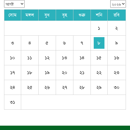
সোম
মঙ্গল
বুধ
বৃহ
শুক্র
শনি
রবি
১
২
৩
৪
৫
৬
৭
৮
৯
১০
১১
১২
১৩
১৪
১৫
১৬
১৭
১৮
১৯
২০
২১
২২
২৩
২৪
২৫
২৬
২৭
২৮
২৯
৩০
৩১