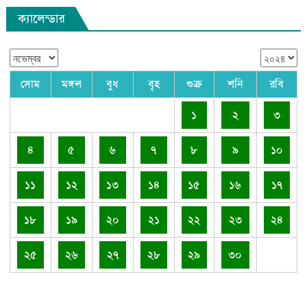
ক্যালেন্ডার
সোম
মঙ্গল
বুধ
বৃহ
শুক্র
শনি
রবি
১
২
৩
৪
৫
৬
৭
৮
৯
১০
১১
১২
১৩
১৪
১৫
১৬
১৭
১৮
১৯
২০
২১
২২
২৩
২৪
২৫
২৬
২৭
২৮
২৯
৩০