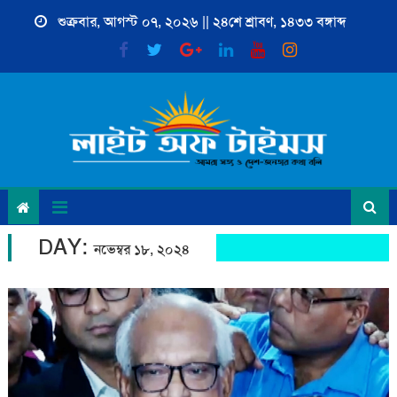
Skip
শুক্রবার, আগস্ট ০৭, ২০২৬ || ২৪শে শ্রাবণ, ১৪৩৩ বঙ্গাব্দ
to
content
DAY:
নভেম্বর ১৮, ২০২৪