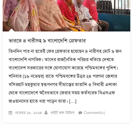
ভারতে ৪ নারীসহ ৯ বাংলাদেশি গ্রেফতার
তিনদিন পার না হতেই ফের গ্রেফতার হয়েছেন ৪ নারীসহ মোট ৯ জন
বাংলাদেশি নাগরিক। তাদের রাজনৈতিক পরিচয় খতিয়ে দেখতে
বাংলাদেশ সরকারের সঙ্গে যোগাযোগ করেছে পশ্চিমবঙ্গের পুলিশ।
শনিবার (১৬ নভেম্বর) রাতে পশ্চিমবঙ্গের উত্তর ২৪ পরগনা জেলার
বসিরহাট মহকুমার স্বরূপনগর সীমান্তের তারালি ও বিথারী এলাকা
থেকে বাংলাদেশে অবৈধভাবে ফেরার সময় কর্তব্যরত বিএসএফ
জওয়ানদের হাতে ধরা পড়েন তারা। […]
Posted
Author
নভেম্বর ১৮, ২০২৪
লাইট অফ টাইমস্
Comment(০)
on