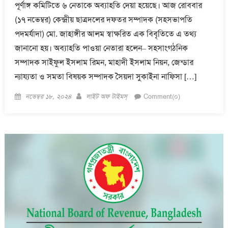
পূর্ণাঙ্গ কমিটিতে ৬ নেতাকে অব্যাহতি দেয়া হয়েছে। আজ রোববার
(১৭ নভেম্বর) কেন্দ্রীয় ছাত্রদলের দফতর সম্পাদক (সহসভাপতি
পদমর্যাদা) মো. জাহাঙ্গীর আলম স্বাক্ষরিত এক বিবৃতিতে এ তথ্য
জানানো হয়। অব্যাহতি পাওয়া নেতারা হলেন– সহসাংগঠনিক
সম্পাদক সাইফুল ইসলাম রিমন, মাহাদী ইসলাম নিয়ন, জেন্ডার
ন্যায্যতা ও সমতা বিষয়ক সম্পাদক সৈয়দা সুকাইনা নাফিসা […]
Posted
Author
নভেম্বর ১৮, ২০২৪
লাইট অফ টাইমস্
Comment(০)
on