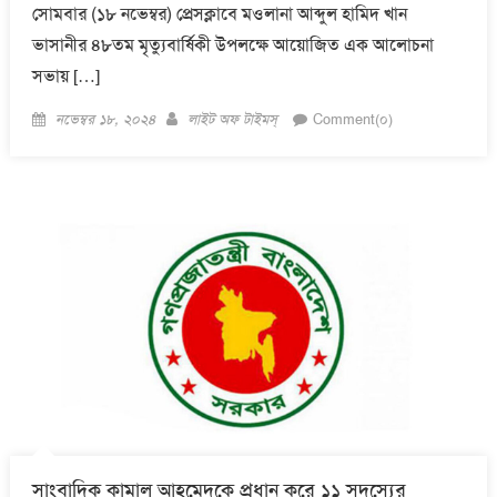
সোমবার (১৮ নভেম্বর) প্রেসক্লাবে মওলানা আব্দুল হামিদ খান
ভাসানীর ৪৮তম মৃত্যুবার্ষিকী উপলক্ষে আয়োজিত এক আলোচনা
সভায় […]
Posted
Author
নভেম্বর ১৮, ২০২৪
লাইট অফ টাইমস্
Comment(০)
on
সাংবাদিক কামাল আহমেদকে প্রধান করে ১১ সদস্যের