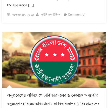
সমাধান করতে […]
Posted
Author
নভেম্বর ১৮, ২০২৪
লাইট অফ টাইমস্
Comment(০)
on
অনুপ্রবেশের অভিযোগে ঢাবি ছাত্রদলের ৬ নেতাকে অব্যাহতি
অনুপ্রবেশসহ বিভিন্ন অভিযোগে ঢাকা বিশ্ববিদ্যালয় (ঢাবি) ছাত্রদলের