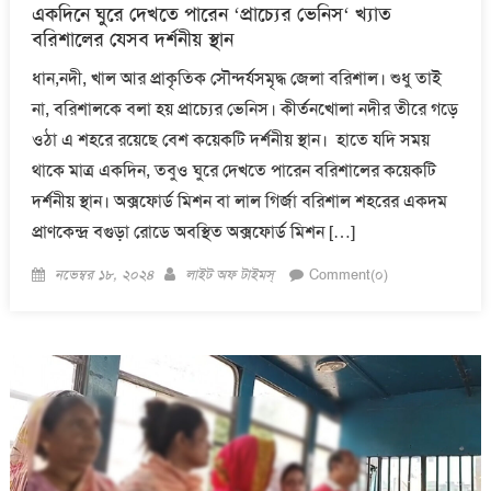
একদিনে ঘুরে দেখতে পারেন ‘প্রাচ্যের ভেনিস‘ খ্যাত
বরিশালের যেসব দর্শনীয় স্থান
ধান,নদী, খাল আর প্রাকৃতিক সৌন্দর্যসমৃদ্ধ জেলা বরিশাল। শুধু তাই
না, বরিশালকে বলা হয় প্রাচ্যের ভেনিস। কীর্তনখোলা নদীর তীরে গড়ে
ওঠা এ শহরে রয়েছে বেশ কয়েকটি দর্শনীয় স্থান। হাতে যদি সময়
থাকে মাত্র একদিন, তবুও ঘুরে দেখতে পারেন বরিশালের কয়েকটি
দর্শনীয় স্থান। অক্সফোর্ড মিশন বা লাল গির্জা বরিশাল শহরের একদম
প্রাণকেন্দ্র বগুড়া রোডে অবস্থিত অক্সফোর্ড মিশন […]
Posted
Author
নভেম্বর ১৮, ২০২৪
লাইট অফ টাইমস্
Comment(০)
on