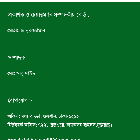
প্রকাশক ও চেয়ারম্যান সম্পাদকীয় বোর্ড :-
মোহাম্মাদ নুরুজ্জামান
সম্পাদক :-
মোঃ আবু সাঈদ
যোগাযোগ :-
অফিস: মধ্য বাড্ডা, গুলশান, ঢাকা-১২১২
নিউইয়র্ক অফিস: ৭২২৮ ব্রডওয়ে, জ্যাকসন হাইটস,যুক্তরাষ্ট্র।
Email : lot.bulletin85@gmail.com