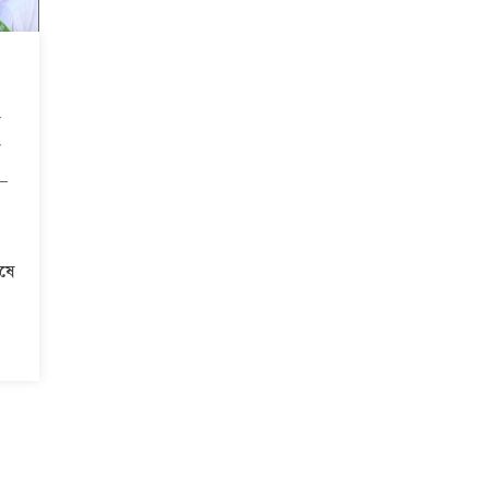
৫
—
ষে