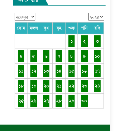
সোম
মঙ্গল
বুধ
বৃহ
শুক্র
শনি
রবি
১
২
৩
৪
৫
৬
৭
৮
৯
১০
১১
১২
১৩
১৪
১৫
১৬
১৭
১৮
১৯
২০
২১
২২
২৩
২৪
২৫
২৬
২৭
২৮
২৯
৩০