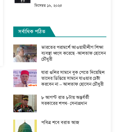
ডিসেম্বর ১৬, ২০২৫
সর্বাধিক পঠিত
ভারতের পরামর্শে আওয়ামীলীগ শিক্ষা
ব্যবস্থা ধ্বংস করেছে -আলতাফ হোসেন
চৌধুরী
যারা গুলির সামনে বুক পেতে দিয়েছিল
তাদের ডিঙিয়ে সামনে যাওয়ার চেষ্টা
করবেন না – আলতাফ হোসেন চৌধুরী
৮ আগস্ট রাত ৮টায় অন্তর্বর্তী
সরকারের শপথ- সেনাপ্রধান
পবিত্র শবে বরাত আজ