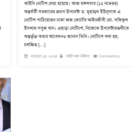
আইনি নোটিশ দেয়া হয়েছে। আজ মঙ্গলবার (১২ নভেম্বর)
অন্তর্বর্তী সরকারের প্রধান উপদেষ্টা ড. মুহাম্মদ ইউনূসকে এ
নোটিশ পাঠিয়েছেন ঢাকা জজ কোর্টের আইনজীবী মো. সফিকুল
র
ইসলাম সবুজ খান। এছাড়া নোটিশে, নিজেকে উপদেষ্টামণ্ডলীতে
অন্তর্ভুক্ত করার আবেদনও জানান তিনি। নোটিশে বলা হয়,
চলচ্চিত্র […]
Posted
Author
নভেম্বর ১৩, ২০২৪
লাইট অফ টাইমস্
Comment(০)
on