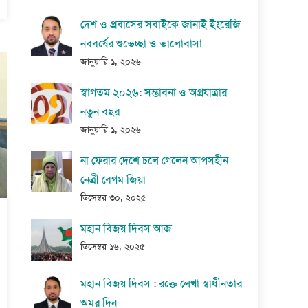
দেশ ও প্রবাসের সবাইকে জানাই ইংরেজি
নববর্ষের শুভেচ্ছা ও ভালোবাসা
জানুয়ারি ১, ২০২৬
স্বাগতম ২০২৬: সম্ভাবনা ও অগ্রযাত্রার
নতুন বছর
জানুয়ারি ১, ২০২৬
না ফেরার দেশে চলে গেলেন আপসহীন
নেত্রী বেগম জিয়া
ডিসেম্বর ৩০, ২০২৫
মহান বিজয় দিবস আজ
ডিসেম্বর ১৬, ২০২৫
মহান বিজয় দিবস : রক্তে লেখা স্বাধীনতার
অমর দিন