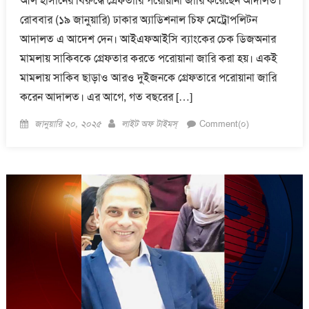
আল হাসানের বিরুদ্ধে গ্রেফতারি পরোয়ানা জারি করেছেন আদালত।
রোববার (১৯ জানুয়ারি) ঢাকার অ্যাডিশনাল চিফ মেট্রোপলিটন
আদালত এ আদেশ দেন। আইএফআইসি ব্যাংকের চেক ডিজঅনার
মামলায় সাকিবকে গ্রেফতার করতে পরোয়ানা জারি করা হয়। একই
মামলায় সাকিব ছাড়াও আরও দুইজনকে গ্রেফতারে পরোয়ানা জারি
করেন আদালত। এর আগে, গত বছরের […]
Posted
Author
জানুয়ারি ২০, ২০২৫
লাইট অফ টাইমস্
Comment(০)
on