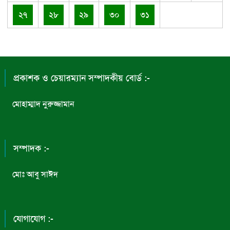
২৭
২৮
২৯
৩০
৩১
প্রকাশক ও চেয়ারম্যান সম্পাদকীয় বোর্ড :-
মোহাম্মাদ নুরুজ্জামান
সম্পাদক :-
মোঃ আবু সাঈদ
যোগাযোগ :-