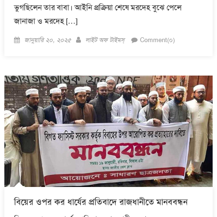
ভুগছিলেন তার বাবা। আইনি প্রক্রিয়া শেষে মরদেহ বুঝে পেলে
জানাজা ও মরদেহ […]
Posted
Author
জানুয়ারি ২০, ২০২৫
লাইট অফ টাইমস্
Comment(০)
on
বিয়ের ওপর কর ধার্যের প্রতিবাদে রাজধানীতে মানববন্ধন