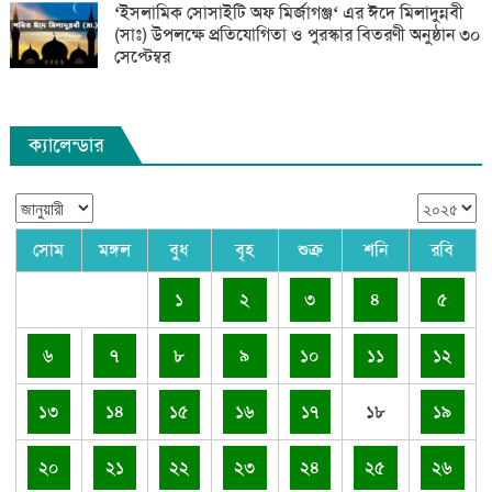
‘ইসলামিক সোসাইটি অফ মির্জাগঞ্জ‘ এর ঈদে মিলাদুন্নবী
(সাঃ) উপলক্ষে প্রতিযোগিতা ও পুরস্কার বিতরণী অনুষ্ঠান ৩০
সেপ্টেম্বর
ক্যালেন্ডার
সোম
মঙ্গল
বুধ
বৃহ
শুক্র
শনি
রবি
১
২
৩
৪
৫
৬
৭
৮
৯
১০
১১
১২
১৩
১৪
১৫
১৬
১৭
১৮
১৯
২০
২১
২২
২৩
২৪
২৫
২৬