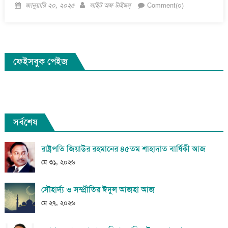
Posted
Author
জানুয়ারি ২০, ২০২৫
লাইট অফ টাইমস্
Comment(০)
on
ফেইসবুক পেইজ
সর্বশেষ
রাষ্ট্রপতি জিয়াউর রহমানের ৪৫তম শাহাদাত বার্ষিকী আজ
মে ৩১, ২০২৬
সৌহার্দ্য ও সম্প্রীতির ঈদুল আজহা আজ
মে ২৭, ২০২৬