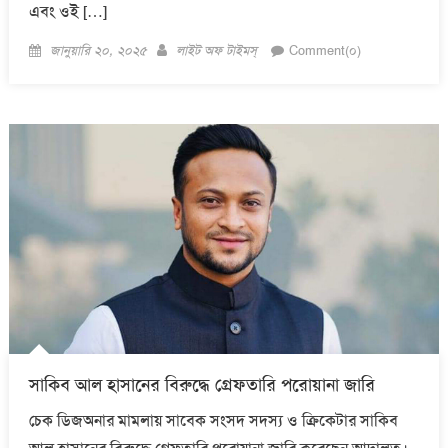
এবং ওই […]
Posted
Author
জানুয়ারি ২০, ২০২৫
লাইট অফ টাইমস্
Comment(০)
on
সাকিব আল হাসানের বিরুদ্ধে গ্রেফতারি পরোয়ানা জারি
চেক ডিজঅনার মামলায় সাবেক সংসদ সদস্য ও ক্রিকেটার সাকিব