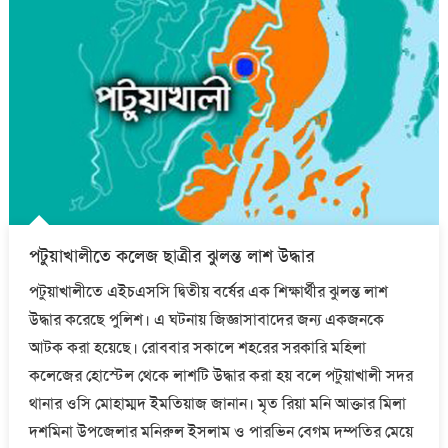
পটুয়াখালীতে কলেজ ছাত্রীর ঝুলন্ত লাশ উদ্ধার
পটুয়াখালীতে এইচএসসি দ্বিতীয় বর্ষের এক শিক্ষার্থীর ঝুলন্ত লাশ
উদ্ধার করেছে পুলিশ। এ ঘটনায় জিজ্ঞাসাবাদের জন্য একজনকে
আটক করা হয়েছে। রোববার সকালে শহরের সরকারি মহিলা
কলেজের হোস্টেল থেকে লাশটি উদ্ধার করা হয় বলে পটুয়াখালী সদর
থানার ওসি মোহাম্মদ ইমতিয়াজ জানান। মৃত রিয়া মনি আক্তার মিলা
দশমিনা উপজেলার মনিরুল ইসলাম ও পারভিন বেগম দম্পতির মেয়ে