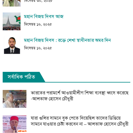
ডিসেম্বর ৩০, ২০২৫
মহান বিজয় দিবস আজ
ডিসেম্বর ১৬, ২০২৫
মহান বিজয় দিবস : রক্তে লেখা স্বাধীনতার অমর দিন
ডিসেম্বর ১৬, ২০২৫
সর্বাধিক পঠিত
ভারতের পরামর্শে আওয়ামীলীগ শিক্ষা ব্যবস্থা ধ্বংস করেছে
-আলতাফ হোসেন চৌধুরী
যারা গুলির সামনে বুক পেতে দিয়েছিল তাদের ডিঙিয়ে
সামনে যাওয়ার চেষ্টা করবেন না – আলতাফ হোসেন চৌধুরী