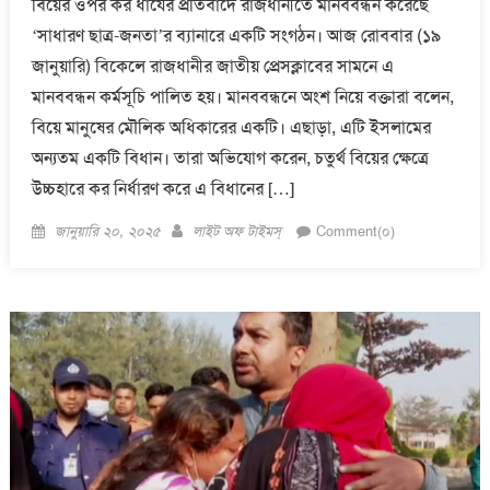
বিয়ের ওপর কর ধার্যের প্রতিবাদে রাজধানীতে মানববন্ধন করেছে
‘সাধারণ ছাত্র-জনতা’র ব্যানারে একটি সংগঠন। আজ রোববার (১৯
জানুয়ারি) বিকেলে রাজধানীর জাতীয় প্রেসক্লাবের সামনে এ
মানববন্ধন কর্মসূচি পালিত হয়। মানববন্ধনে অংশ নিয়ে বক্তারা বলেন,
বিয়ে মানুষের মৌলিক অধিকারের একটি। এছাড়া, এটি ইসলামের
অন্যতম একটি বিধান। তারা অভিযোগ করেন, চতুর্থ বিয়ের ক্ষেত্রে
উচ্চহারে কর নির্ধারণ করে এ বিধানের […]
Posted
Author
জানুয়ারি ২০, ২০২৫
লাইট অফ টাইমস্
Comment(০)
on