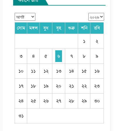
সোম
মঙ্গল
বুধ
বৃহ
শুক্র
শনি
রবি
১
২
৩
৪
৫
৬
৭
৮
৯
১০
১১
১২
১৩
১৪
১৫
১৬
১৭
১৮
১৯
২০
২১
২২
২৩
২৪
২৫
২৬
২৭
২৮
২৯
৩০
৩১