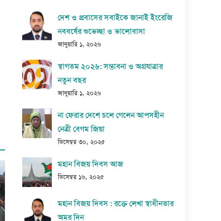
দেশ ও প্রবাসের সবাইকে জানাই ইংরেজি
নববর্ষের শুভেচ্ছা ও ভালোবাসা
জানুয়ারি ১, ২০২৬
স্বাগতম ২০২৬: সম্ভাবনা ও অগ্রযাত্রার
নতুন বছর
জানুয়ারি ১, ২০২৬
না ফেরার দেশে চলে গেলেন আপসহীন
নেত্রী বেগম জিয়া
ডিসেম্বর ৩০, ২০২৫
মহান বিজয় দিবস আজ
ডিসেম্বর ১৬, ২০২৫
মহান বিজয় দিবস : রক্তে লেখা স্বাধীনতার
অমর দিন