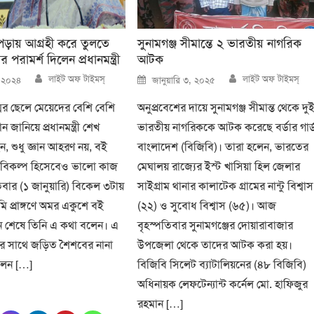
পড়ায় আগ্রহী করে তুলতে
সুনামগঞ্জ সীমান্তে ২ ভারতীয় নাগরিক
রামর্শ দিলেন প্রধানমন্ত্রী
আটক
Author
Author
Posted
লাইট অফ টাইমস্
লাইট অফ টাইমস্
২, ২০২৪
জানুয়ারি ৩, ২০২৫
on
্মের ছেলে মেয়েদের বেশি বেশি
অনুপ্রবেশের দায়ে সুনামগঞ্জ সীমান্ত থেকে দু
 জানিয়ে প্রধানমন্ত্রী শেখ
ভারতীয় নাগরিককে আটক করেছে বর্ডার গার্
ন, শুধু জ্ঞান আহরণ নয়, বই
বাংলাদেশ (বিজিবি)। তারা হলেন, ভারতের
র বিকল্প হিসেবেও ভালো কাজ
মেঘালয় রাজ্যের ইস্ট খাসিয়া হিল জেলার
িবার (১ জানুয়ারি) বিকেল ৩টায়
সাইগ্রাম থানার কালাটেক গ্রামের নান্টু বিশ্বাস
ি প্রাঙ্গণে অমর একুশে বই
(২২) ও সুবোধ বিশ্বাস (৬৫)। আজ
ন শেষে তিনি এ কথা বলেন। এ
বৃহস্পতিবার সুনামগঞ্জের দোয়ারাবাজার
র সাথে জড়িত শৈশবের নানা
উপজেলা থেকে তাদের আটক করা হয়।
বলেন […]
বিজিবি সিলেট ব্যাটালিয়নের (৪৮ বিজিবি)
অধিনায়ক লেফটেন্যান্ট কর্নেল মো. হাফিজুর
রহমান […]