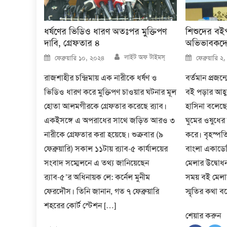
ধর্ষণের ভিডিও ধারণ অতঃপর মুক্তিপণ
শিশুদের বই
দাবি, গ্রেফতার ৪
অভিভাবকদের প
Author
Posted
Posted
লাইট অফ টাইমস্
ফেব্রুয়ারি ১০, ২০২৪
ফেব্রুয়ারি 
on
on
রাজশাহীর চন্দ্রিমায় এক নারীকে ধর্ষণ ও
বর্তমান প্রজন
ভিডিও ধারণ করে মুক্তিপণ চাওয়ার ঘটনার মূল
বই পড়ার আহ্বান
হোতা আলমগীরকে গ্রেফতার করেছে র‍্যাব।
হাসিনা বলেছে
একইসঙ্গে এ অপরাধের সাথে জড়িত আরও ৩
ঘুমের ওষুধে
নারীকে গ্রেফতার করা হয়েছে। শুক্রবার (৯
করে। বৃহস্পত
ফেব্রুয়ারি) সকাল ১১টায় র‍্যাব-৫ কার্যালয়ের
বাংলা একাডেম
সংবাদ সম্মেলনে এ তথ্য জানিয়েছেন
মেলার উদ্বোধ
র‍্যাব-৫’র অধিনায়ক লে: কর্নেল মুনীম
সময় বই মেলা
ফেরদৌস। তিনি জানান, গত ৭ ফেব্রুয়ারি
স্মৃতির কথা 
শহরের কোর্ট স্টেশন […]
শেয়ার করুন