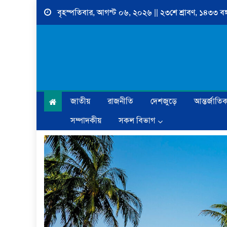
Skip
বৃহস্পতিবার, আগস্ট ০৬, ২০২৬ || ২৩শে শ্রাবণ, ১৪৩৩ বঙ্গ
to
content
জাতীয়
রাজনীতি
দেশজুড়ে
আন্তর্জাতি
সম্পাদকীয়
সকল বিভাগ