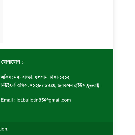
যোগাযোগ :-
অফিস: মধ্য বাড্ডা, গুলশান, ঢাকা-১২১২
নিউইয়র্ক অফিস: ৭২২৮ ব্রডওয়ে, জ্যাকসন হাইটস,যুক্তরাষ্ট্র।
Email : lot.bulletin85@gmail.com
tion
.