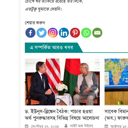
চোখে খর তাকিয়ে রয়েছে ওর দিকে,
এতটুকু ঘুমাতে দেয়নি।
শেয়ার করুন
এ সম্পর্কিত আরও খবর
ড. ইউনূস-ব্লিঙ্কেন বৈঠক: পাচার হওয়া
সাবেক বিমান ও
অর্থ পুনরুদ্ধারসহ বিভিন্ন বিষয়ে আলোচনা
(অব.) ফারুক
Author
Posted
Posted
লাইট অফ টাইমস্
সেপ্টেম্বর ২৭, ২০২৪
অক্টোবর ১৫