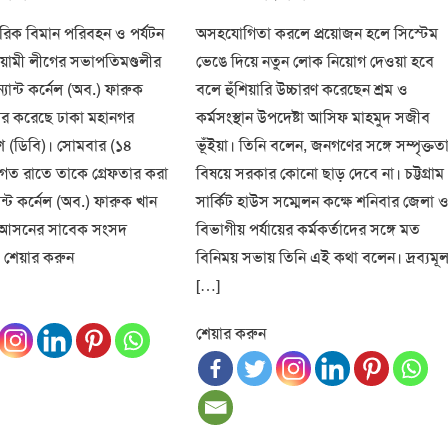
on
িক বিমান পরিবহন ও পর্যটন
অসহযোগিতা করলে প্রয়োজন হলে সিস্টেম
ওয়ামী লীগের সভাপতিমণ্ডলীর
ভেঙে দিয়ে নতুন লোক নিয়োগ দেওয়া হবে
যান্ট কর্নেল (অব.) ফারুক
বলে হুঁশিয়ারি উচ্চারণ করেছেন শ্রম ও
ার করেছে ঢাকা মহানগর
কর্মসংস্থান উপদেষ্টা আসিফ মাহমুদ সজীব
িশ (ডিবি)। সোমবার (১৪
ভূঁইয়া। তিনি বলেন, জনগণের সঙ্গে সম্পৃক্তত
াগত রাতে তাকে গ্রেফতার করা
বিষয়ে সরকার কোনো ছাড় দেবে না। চট্টগ্রাম
ন্ট কর্নেল (অব.) ফারুক খান
সার্কিট হাউস সম্মেলন কক্ষে শনিবার জেলা 
 আসনের সাবেক সংসদ
বিভাগীয় পর্যায়ের কর্মকর্তাদের সঙ্গে মত
 শেয়ার করুন
বিনিময় সভায় তিনি এই কথা বলেন। দ্রব্যমূল্
[…]
শেয়ার করুন