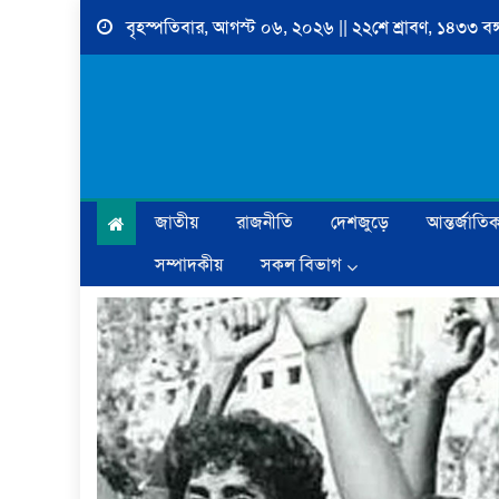
Skip
বৃহস্পতিবার, আগস্ট ০৬, ২০২৬ || ২২শে শ্রাবণ, ১৪৩৩ বঙ্গ
to
content
জাতীয়
রাজনীতি
দেশজুড়ে
আন্তর্জাতি
সম্পাদকীয়
সকল বিভাগ