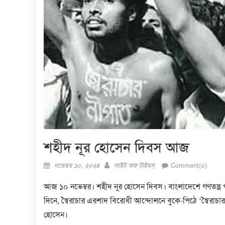
শহীদ নূর হোসেন দিবস আজ
Posted
Author
নভেম্বর ১০, ২০২৪
লাইট অফ টাইমস্
Comment(০)
on
আজ ১০ নভেম্বর। শহীদ নূর হোসেন দিবস। বাংলাদেশে গণতন্ত্র 
দিনে, স্বৈরাচার এরশাদ বিরোধী আন্দোলনে বুকে-পিঠে ‘স্বৈরাচার ন
হোসেন।