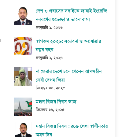
দেশ ও প্রবাসের সবাইকে জানাই ইংরেজি
নববর্ষের শুভেচ্ছা ও ভালোবাসা
জানুয়ারি ১, ২০২৬
র
স্বাগতম ২০২৬: সম্ভাবনা ও অগ্রযাত্রার
নতুন বছর
জানুয়ারি ১, ২০২৬
না ফেরার দেশে চলে গেলেন আপসহীন
নেত্রী বেগম জিয়া
ডিসেম্বর ৩০, ২০২৫
মহান বিজয় দিবস আজ
ডিসেম্বর ১৬, ২০২৫
মহান বিজয় দিবস : রক্তে লেখা স্বাধীনতার
অমর দিন