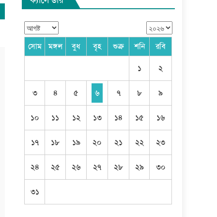
সোম
মঙ্গল
বুধ
বৃহ
শুক্র
শনি
রবি
১
২
৩
৪
৫
৬
৭
৮
৯
১০
১১
১২
১৩
১৪
১৫
১৬
১৭
১৮
১৯
২০
২১
২২
২৩
২৪
২৫
২৬
২৭
২৮
২৯
৩০
৩১