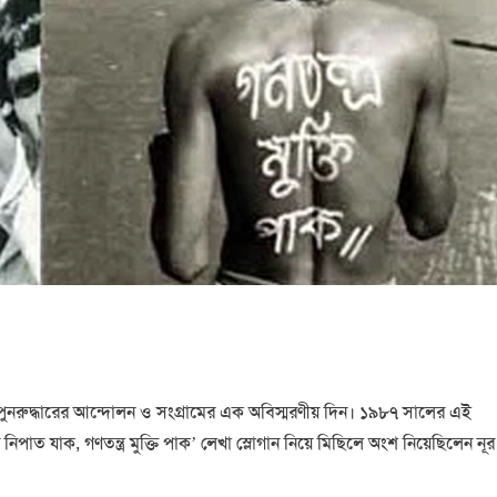
পুনরুদ্ধারের আন্দোলন ও সংগ্রামের এক অবিস্মরণীয় দিন। ১৯৮৭ সালের এই
িপাত যাক, গণতন্ত্র মুক্তি পাক’ লেখা স্লোগান নিয়ে মিছিলে অংশ নিয়েছিলেন নূর