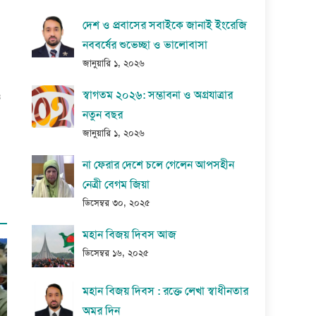
দেশ ও প্রবাসের সবাইকে জানাই ইংরেজি
নববর্ষের শুভেচ্ছা ও ভালোবাসা
জানুয়ারি ১, ২০২৬
স্বাগতম ২০২৬: সম্ভাবনা ও অগ্রযাত্রার
ও
নতুন বছর
জানুয়ারি ১, ২০২৬
না ফেরার দেশে চলে গেলেন আপসহীন
নেত্রী বেগম জিয়া
ডিসেম্বর ৩০, ২০২৫
মহান বিজয় দিবস আজ
ডিসেম্বর ১৬, ২০২৫
মহান বিজয় দিবস : রক্তে লেখা স্বাধীনতার
অমর দিন