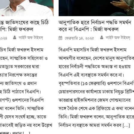
্তে জাতিসংঘের কাছে চিঠি
আনুপাতিক হারে নির্বাচন পদ্ধতি সমর্থন
পি: মির্জা ফখরুল
করে না বিএনপি : মির্জা ফখরুল
Author
Author
Posted
লাইট অফ টাইমস্
লাইট অফ টাইমস্
২০২৪
ফেব্রুয়ারি ১৪, ২০২৫
on
চিব মির্জা ফখরুল ইসলাম
বিএনপি মহাসচিব মির্জা ফখরুল ইসলাম
েন, সাম্প্রতিক সহিংসতা ও
আলমগীর বলেছেন, দেশের মানুষ আনুপাতি
তাচ্যুত সরকারের দ্বারা
হারের নির্বাচনী পদ্ধতিতে অভ্যস্ত না হওয়ায়
যার নিরপেক্ষ তদন্তের
বিএনপি এই ব্যবস্থাকে সমর্থন করে না।
্য জাতিসংঘ ও প্রধান
বৃহস্পতিবার (১৩ ফেব্রুয়ারি) গুলশানে বিএন
ছে চিঠি পাঠাবে বিএনপি।
চেয়ারপারসনের কার্যালয়ে ঢাকায় নিযুক্ত ব্রিটি
আগস্ট) গুলশানের বিএনপি
ভারপ্রাপ্ত হাইকমিশনার জেমস গোল্ডম্যানের
কথা বলেন তিনি। সাম্প্রতিক
সঙ্গে বৈঠক শেষে এক ব্রিফিংয়ে এ কথা বলে
পী যেসব সংঘর্ষ হচ্ছে, তাতে
তিনি। মির্জা ফখরুল বলেন, আনুপাতিক হার
ভাবেই জড়িত নয় বলে উল্লেখ
নির্বাচন ব্যবস্থাকে আমরা সমর্থন করব […]
খরুল। প্রধান […]