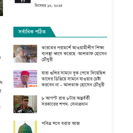
ডিসেম্বর ১৬, ২০২৫
সর্বাধিক পঠিত
ভারতের পরামর্শে আওয়ামীলীগ শিক্ষা
ব্যবস্থা ধ্বংস করেছে -আলতাফ হোসেন
ক
চৌধুরী
যারা গুলির সামনে বুক পেতে দিয়েছিল
তাদের ডিঙিয়ে সামনে যাওয়ার চেষ্টা
পি
করবেন না – আলতাফ হোসেন চৌধুরী
শ
৮ আগস্ট রাত ৮টায় অন্তর্বর্তী
সরকারের শপথ- সেনাপ্রধান
ন
ে
পবিত্র শবে বরাত আজ