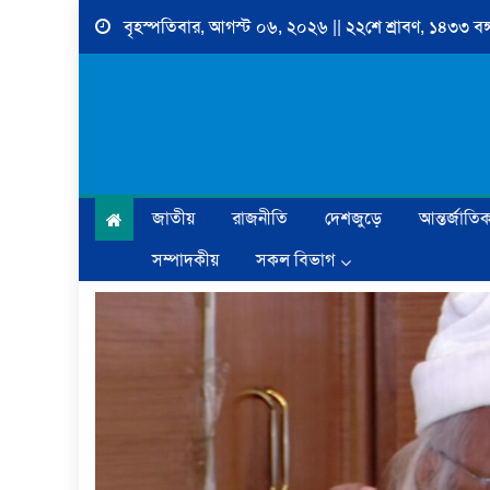
Skip
বৃহস্পতিবার, আগস্ট ০৬, ২০২৬ || ২২শে শ্রাবণ, ১৪৩৩ বঙ্গ
to
content
জাতীয়
রাজনীতি
দেশজুড়ে
আন্তর্জাতি
সম্পাদকীয়
সকল বিভাগ