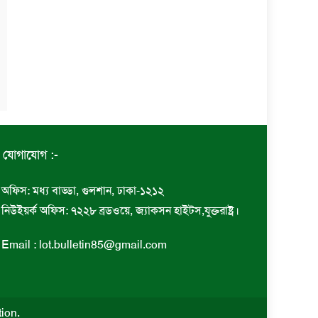
যোগাযোগ :-
অফিস: মধ্য বাড্ডা, গুলশান, ঢাকা-১২১২
নিউইয়র্ক অফিস: ৭২২৮ ব্রডওয়ে, জ্যাকসন হাইটস,যুক্তরাষ্ট্র।
Email : lot.bulletin85@gmail.com
tion
.