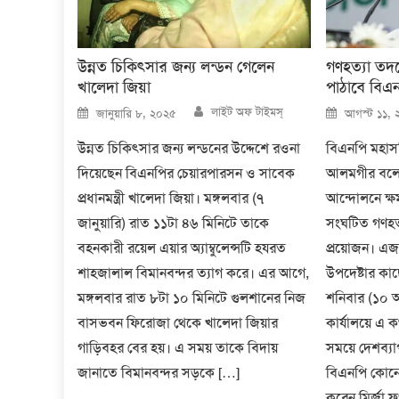
উন্নত চিকিৎসার জন্য লন্ডন গেলেন
গণহত্যা তদন
খালেদা জিয়া
পাঠাবে বিএন
Author
Posted
Posted
লাইট অফ টাইমস্
জানুয়ারি ৮, ২০২৫
আগস্ট ১১, 
on
on
উন্নত চিকিৎসার জন্য লন্ডনের উদ্দেশে রওনা
বিএনপি মহাস
দিয়েছেন বিএনপির চেয়ারপারসন ও সাবেক
আলমগীর বলেছ
প্রধানমন্ত্রী খালেদা জিয়া। মঙ্গলবার (৭
আন্দোলনে ক্ষম
জানুয়ারি) রাত ১১টা ৪৬ মিনিটে তাকে
সংঘটিত গণহত্
বহনকারী রয়েল এয়ার অ্যাম্বুলেন্সটি হযরত
প্রয়োজন। এজন
শাহজালাল বিমানবন্দর ত্যাগ করে। এর আগে,
উপদেষ্টার কা
মঙ্গলবার রাত ৮টা ১০ মিনিটে গুলশানের নিজ
শনিবার (১০ 
বাসভবন ফিরোজা থেকে খালেদা জিয়ার
কার্যালয়ে এ 
গাড়িবহর বের হয়। এ সময় তাকে বিদায়
সময়ে দেশব্যা
জানাতে বিমানবন্দর সড়কে […]
বিএনপি কোনো
করেন মির্জা ফ