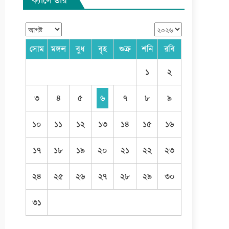
সোম
মঙ্গল
বুধ
বৃহ
শুক্র
শনি
রবি
১
২
৩
৪
৫
৬
৭
৮
৯
১০
১১
১২
১৩
১৪
১৫
১৬
১৭
১৮
১৯
২০
২১
২২
২৩
২৪
২৫
২৬
২৭
২৮
২৯
৩০
৩১