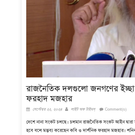
রাজনৈতিক দলগুলো জনগণের ইচ্ছা 
ফরহাদ মজহার
Posted
Author
সেপ্টেম্বর ২২, ২০২৪
লাইট অফ টাইমস্
Comment(০)
on
দেশে নানা সংকট চলছে। চলমান রাজনৈতিক সংকট আইন দ্বারা
হবে বলে মন্তব্য করেছেন কবি ও দার্শনিক ফরহাদ মজহার। শনিবার