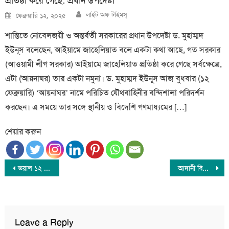
প্রতিষ্ঠা করে গেছে: প্রধান উপদেষ্টা
Author
Posted
লাইট অফ টাইমস্
ফেব্রুয়ারি ১২, ২০২৫
on
শান্তিতে নোবেলজয়ী ও অন্তর্বর্তী সরকারের প্রধান উপদেষ্টা ড. মুহাম্মদ
ইউনূস বলেছেন, আইয়ামে জাহেলিয়াত বলে একটা কথা আছে, গত সরকার
(আওয়ামী লীগ সরকার) আইয়ামে জাহেলিয়াত প্রতিষ্ঠা করে গেছে সর্বক্ষেত্রে,
এটা (আয়নাঘর) তার একটা নমুনা। ড. মুহাম্মদ ইউনূস আজ বুধবার (১২
ফেব্রুয়ারি) ‘আয়নাঘর’ নামে পরিচিত যৌথবাহিনীর বন্দিশালা পরিদর্শন
করছেন। এ সময়ে তার সঙ্গে স্থানীয় ও বিদেশি গণমাধ্যমের […]
শেয়ার করুন
Post
ভয়াল ১২ নভেম্বর আজ: কলাপাড়ায় নিহতদের স্মরণে দোয়া, মোমবাতি প্রজ্জ্বলন ও উপকূল দিবস ঘোষণার দাবি
আদানী বিদ্যুৎ চুক্তি শেখ হাসিনার ব্যক্তিস্বার্থে করা হয়েছে: পটুয়াখালীতে রিজভী
navigation
Leave a Reply