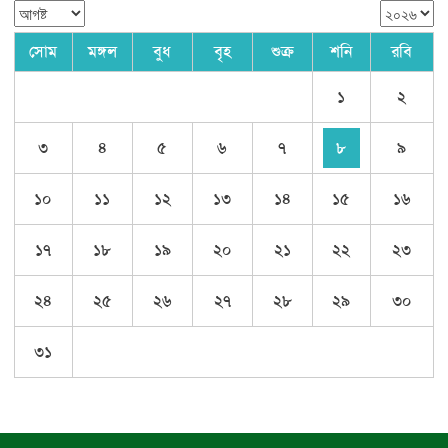
সোম
মঙ্গল
বুধ
বৃহ
শুক্র
শনি
রবি
১
২
৩
৪
৫
৬
৭
৮
৯
১০
১১
১২
১৩
১৪
১৫
১৬
১৭
১৮
১৯
২০
২১
২২
২৩
২৪
২৫
২৬
২৭
২৮
২৯
৩০
৩১