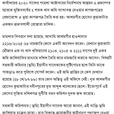
কার্যালয়ের ২০২০ সালের পহেলা অক্টোবরের নির্দেশনায় আশ্রয়ন-২ প্রকল্পের
স্মারকে মুজিববর্ষের ২ শতক খাস জমি বন্দোবস্ত দেওয়ার কাগজপত্রের
রেফারেন্সে এ ভুয়া কাগজপত্র তৈরি করা হয়। আলমগীর হোসেন কুয়াকাটার
একজন প্রভাবশালী রেস্তোরা মালিক।
মামলার বিবরনে বলা হয়েছে, আসামি আলমগীর হাওলাদার
২২১৬/২০২৫-২৬ নামজারি কেসে একটি আবেদন করেন। যেখানে কুয়াকাটা
মৌজার এক নং খাস খতিয়ানের ২১০৪, ২১০৫ ও ২১১১ দাগের দুই একর
জমি জালিযাতির মাধ্যমে দলিল তৈরি করে নামজারি করাতে আসেন। বিষয়টি
সহকারী কমিনার (ভূমি) ইয়াসীন সাদেককের দৃষ্টিগোচর হলে তিনি তাকে
পাকড়াও করে পুলিশে সোপর্দ করেন। ওই জমি প্রাপ্তির যে কেস দেখানে
হয়েছে (২৮ খে/৮৭-৮৮) তার কোন অস্তিত্ব এই অফিসে নেই। ধৃত আলমগীর
হোসেন কুয়াকাটার নবীনপুরের মৃত আব্দুল খালেকের ছেলে। ইতোপূর্বে ওই
কেসের সৃজিত দলিলপত্র দুর্নীতি দমন কমিশন দুদক জব্দ করেছে।
সহকারী কমিশনার ( ভূমি) ইয়াসীন সাদেক আরো জানান, এই ব্যক্তি ভূমি
জালিয়াত চক্রের হোতা। তার বিরুদ্ধে প্রয়োজনীয় আইনানুগ পদক্ষেপ নেওয়া