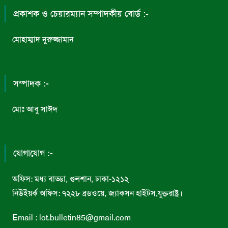
প্রকাশক ও চেয়ারম্যান সম্পাদকীয় বোর্ড :-
মোহাম্মাদ নুরুজ্জামান
সম্পাদক :-
মোঃ আবু সাঈদ
যোগাযোগ :-
অফিস: মধ্য বাড্ডা, গুলশান, ঢাকা-১২১২
নিউইয়র্ক অফিস: ৭২২৮ ব্রডওয়ে, জ্যাকসন হাইটস,যুক্তরাষ্ট্র।
Email : lot.bulletin85@gmail.com