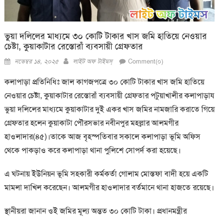
ভুয়া দলিলের মাধ্যমে ৩০ কোটি টাকার খাস জমি হাতিয়ে নেওয়ার
চেষ্টা, কুয়াকাটার রেস্তোরাঁ ব্যবসায়ী গ্রেফতার
Posted
Author
নভেম্বর ১৪, ২০২৫
লাইট অফ টাইমস্
Comment(০)
on
কলাপাড়া প্রতিনিধিঃ জাল কাগজপত্রে ৩০ কোটি টাকার খাস জমি হাতিয়ে
নেওয়ার চেষ্টা, কুয়াকাটার রেস্তোরাঁ ব্যবসায়ী গ্রেফতার পটুয়াখালীর কলাপাড়ায
ভুয়া দলিলের মাধ্যমে কুয়াকাটার দুই একর খাস জমির নামজারি করাতে গিয়ে
গ্রেফতার হলেন কুয়াকাটা পৌরসভার নবীনপুর মহল্লার আলমগীর
হাওলাদার(৪৫)।তাকে আজ বৃহস্পতিবার সকালে কলাপাড়া ভূমি অফিস
থেকে পাকড়াও করে কলাপাড়া থানা পুলিশে সোপর্দ করা হয়েছে।
এ ঘটনায় ইউনিয়ন ভূমি সহকারী কর্মকর্তা গোলাম মোস্তফা বাদী হয়ে একটি
মামলা দাখিল করেছেন। আলমগীর হাওলাদার বর্তমানে থানা হাজতে রয়েছে।
স্থানীয়রা জানান ওই জমির মূল্য অন্তত ৩০ কোটি টাকা। প্রধানমন্ত্রীর