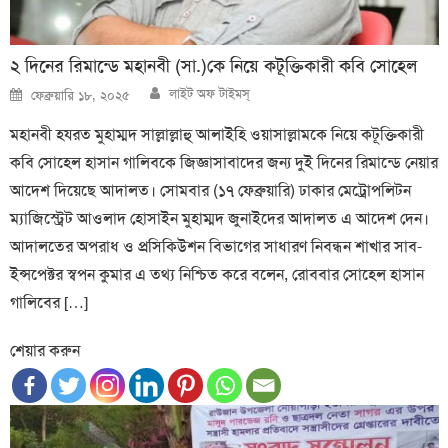
২ দিনের রিমান্ডে মহানবী (সা.)কে নিয়ে কটূক্তিকারী কবি সোহেল
Author
Posted
লাইট অফ টাইমস্
ফেব্রুয়ারি ১৮, ২০২৫
on
মহানবী হযরত মুহাম্মদ সাল্লাল্লাহু আলাইহি ওয়াসাল্লামকে নিয়ে কটূক্তিকারী
কবি সোহেল হাসান গালিবকে জিজ্ঞাসাবাদের জন্য দুই দিনের রিমান্ডে নেয়ার
আদেশ দিয়েছে আদালত। সোমবার (১৭ ফেব্রুয়ারি) ঢাকার মেট্রোপলিটন
ম্যাজিস্ট্রেট আওলাদ হোসাইন মুহাম্মদ জুনাইদের আদালত এ আদেশ দেন।
আদালতের অপরাধ ও প্রসিকিউশন বিভাগের সাধারণ নিবন্ধন শাখার সাব-
ইন্সপেক্টর স্বপন কুমার এ তথ্য নিশ্চিত করে বলেন, রোববার সোহেল হাসান
গালিবের […]
শেয়ার করুন