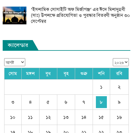
‘ইসলামিক সোসাইটি অফ মির্জাগঞ্জ‘ এর ঈদে মিলাদুন্নবী
(সাঃ) উপলক্ষে প্রতিযোগিতা ও পুরস্কার বিতরণী অনুষ্ঠান ৩০
সেপ্টেম্বর
ক্যালেন্ডার
সোম
মঙ্গল
বুধ
বৃহ
শুক্র
শনি
রবি
১
২
৩
৪
৫
৬
৭
৮
৯
১০
১১
১২
১৩
১৪
১৫
১৬
১৭
১৮
১৯
২০
২১
২২
২৩