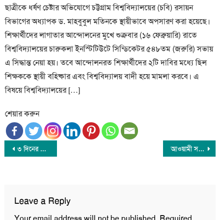
ছাত্রীকে ধর্ষণ চেষ্টার অভিযোগে চট্টগ্রাম বিশ্ববিদ্যালয়ের (চবি) রসায়ন
বিভাগের অধ্যাপক ড. মাহবুবুল মতিনকে স্থায়ীভাবে অপসারণ করা হয়েছে।
শিক্ষার্থীদের লাগাতার আন্দোলনের মুখে শুক্রবার (১৬ ফেব্রুয়ারি) রাতে
বিশ্ববিদ্যালয়ের চারুকলা ইনস্টিটিউটে সিন্ডিকেটর ৫৪৮তম (জরুরি) সভায়
এ সিদ্ধান্ত নেয়া হয়। তবে আন্দোলনরত শিক্ষার্থীদের ২টি দাবির মধ্যে ছিল
শিক্ষককে স্থায়ী বহিষ্কার এবং বিশ্ববিদ্যালয় বাদী হয়ে মামলা করবে। এ
বিষয়ে বিশ্ববিদ্যালয়ের […]
শেয়ার করুন
Post
৩ দিনের মধ্যে ঢাকায় ব্যাটারিচালিত রিকশা বন্ধের নির্দেশ দিয়েছে হাইকোর্ট
আওয়ামী সন্ত্রাসীদের বিচার নিশ্চিতকরণে বিরোধী সব রাজনৈতিক দলের ঐক্য অপরিহার্য
navigation
Leave a Reply
Your email address will not be published.
Required