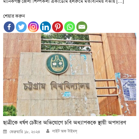
মানিকগঞ্জ জেলা শিল্পকলা একাডেমি হলরুমে মতবিনিময় সভায় […]
শেয়ার করুন
ছাত্রীকে ধর্ষণ চেষ্টার অভিযোগে চবি অধ্যাপককে স্থায়ী অপসারণ
Author
Posted
লাইট অফ টাইমস্
ফেব্রুয়ারি ১৮, ২০২৪
on