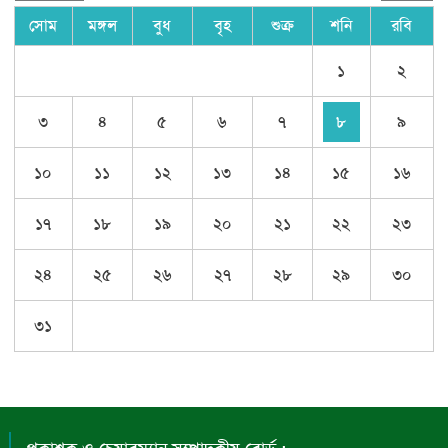
সোম
মঙ্গল
বুধ
বৃহ
শুক্র
শনি
রবি
১
২
৩
৪
৫
৬
৭
৮
৯
১০
১১
১২
১৩
১৪
১৫
১৬
১৭
১৮
১৯
২০
২১
২২
২৩
২৪
২৫
২৬
২৭
২৮
২৯
৩০
৩১