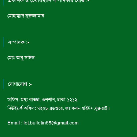
প্রকাশক ও চেয়ারম্যান সম্পাদকীয় বোর্ড :-
মোহাম্মাদ নুরুজ্জামান
সম্পাদক :-
মোঃ আবু সাঈদ
যোগাযোগ :-
অফিস: মধ্য বাড্ডা, গুলশান, ঢাকা-১২১২
নিউইয়র্ক অফিস: ৭২২৮ ব্রডওয়ে, জ্যাকসন হাইটস,যুক্তরাষ্ট্র।
Email : lot.bulletin85@gmail.com