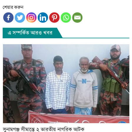
শেয়ার করুন
এ সম্পর্কিত আরও খবর
সুনামগঞ্জ সীমান্তে ২ ভারতীয় নাগরিক আটক