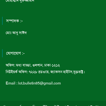
মোহাম্মাদ নুরুজ্জামান
সম্পাদক :-
মোঃ আবু সাঈদ
যোগাযোগ :-
অফিস: মধ্য বাড্ডা, গুলশান, ঢাকা-১২১২
নিউইয়র্ক অফিস: ৭২২৮ ব্রডওয়ে, জ্যাকসন হাইটস,যুক্তরাষ্ট্র।
Email : lot.bulletin85@gmail.com