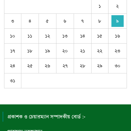
১
২
৩
৪
৫
৬
৭
৮
৯
১০
১১
১২
১৩
১৪
১৫
১৬
১৭
১৮
১৯
২০
২১
২২
২৩
২৪
২৫
২৬
২৭
২৮
২৯
৩০
৩১
প্রকাশক ও চেয়ারম্যান সম্পাদকীয় বোর্ড :-