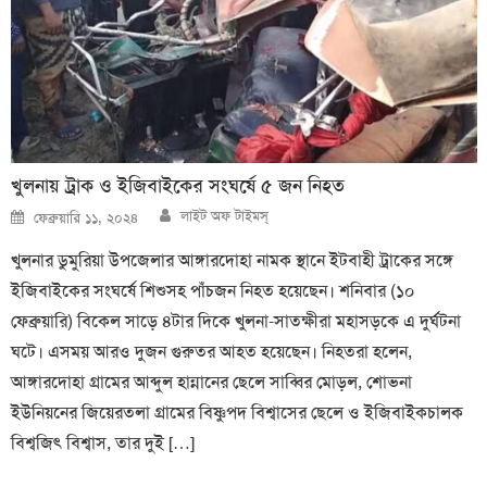
খুলনায় ট্রাক ও ইজিবাইকের সংঘর্ষে ৫ জন নিহত
Author
Posted
লাইট অফ টাইমস্
ফেব্রুয়ারি ১১, ২০২৪
on
খুলনার ডুমুরিয়া উপজেলার আঙ্গারদোহা নামক স্থানে ইটবাহী ট্রাকের সঙ্গে
ইজিবাইকের সংঘর্ষে শিশুসহ পাঁচজন নিহত হয়েছেন। শনিবার (১০
ফেব্রুয়ারি) বিকেল সাড়ে ৪টার দিকে খুলনা-সাতক্ষীরা মহাসড়কে এ দুর্ঘটনা
ঘটে। এসময় আরও দুজন গুরুতর আহত হয়েছেন। নিহতরা হলেন,
আঙ্গারদোহা গ্রামের আব্দুল হান্নানের ছেলে সাব্বির মোড়ল, শোভনা
ইউনিয়নের জিয়েরতলা গ্রামের বিষ্ণুপদ বিশ্বাসের ছেলে ও ইজিবাইকচালক
বিশ্বজিৎ বিশ্বাস, তার দুই […]