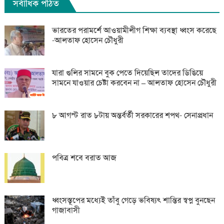
সর্বাধিক পঠিত
ভারতের পরামর্শে আওয়ামীলীগ শিক্ষা ব্যবস্থা ধ্বংস করেছে
-আলতাফ হোসেন চৌধুরী
যারা গুলির সামনে বুক পেতে দিয়েছিল তাদের ডিঙিয়ে
সামনে যাওয়ার চেষ্টা করবেন না – আলতাফ হোসেন চৌধুরী
৮ আগস্ট রাত ৮টায় অন্তর্বর্তী সরকারের শপথ- সেনাপ্রধান
পবিত্র শবে বরাত আজ
ধ্বংসস্তূপের মধ্যেই তাঁবু গেড়ে ভবিষ্যৎ শান্তির স্বপ্ন বুনছেন
গাজাবাসী