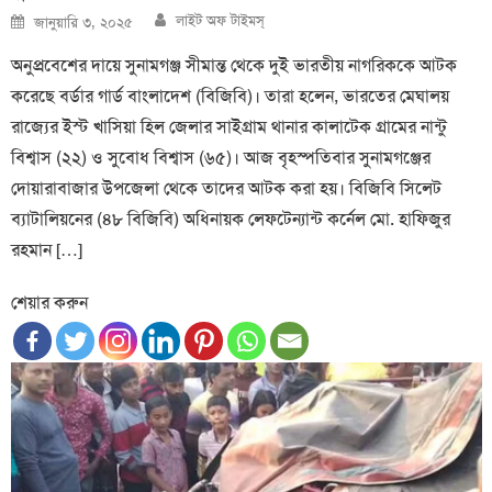
Author
Posted
লাইট অফ টাইমস্
জানুয়ারি ৩, ২০২৫
on
অনুপ্রবেশের দায়ে সুনামগঞ্জ সীমান্ত থেকে দুই ভারতীয় নাগরিককে আটক
করেছে বর্ডার গার্ড বাংলাদেশ (বিজিবি)। তারা হলেন, ভারতের মেঘালয়
রাজ্যের ইস্ট খাসিয়া হিল জেলার সাইগ্রাম থানার কালাটেক গ্রামের নান্টু
বিশ্বাস (২২) ও সুবোধ বিশ্বাস (৬৫)। আজ বৃহস্পতিবার সুনামগঞ্জের
দোয়ারাবাজার উপজেলা থেকে তাদের আটক করা হয়। বিজিবি সিলেট
ব্যাটালিয়নের (৪৮ বিজিবি) অধিনায়ক লেফটেন্যান্ট কর্নেল মো. হাফিজুর
রহমান […]
শেয়ার করুন