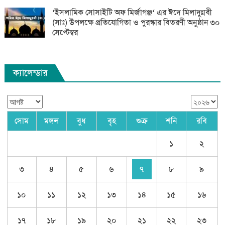
‘ইসলামিক সোসাইটি অফ মির্জাগঞ্জ‘ এর ঈদে মিলাদুন্নবী
(সাঃ) উপলক্ষে প্রতিযোগিতা ও পুরস্কার বিতরণী অনুষ্ঠান ৩০
সেপ্টেম্বর
ক্যালেন্ডার
সোম
মঙ্গল
বুধ
বৃহ
শুক্র
শনি
রবি
১
২
৩
৪
৫
৬
৭
৮
৯
১০
১১
১২
১৩
১৪
১৫
১৬
১৭
১৮
১৯
২০
২১
২২
২৩