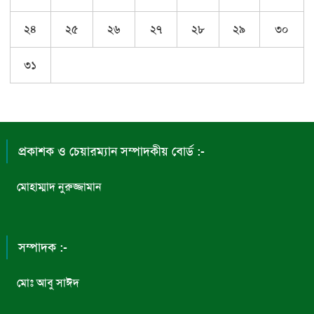
২৪
২৫
২৬
২৭
২৮
২৯
৩০
৩১
প্রকাশক ও চেয়ারম্যান সম্পাদকীয় বোর্ড :-
মোহাম্মাদ নুরুজ্জামান
সম্পাদক :-
মোঃ আবু সাঈদ