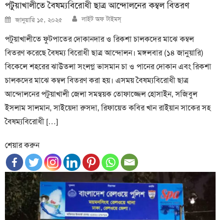
পটুয়াখালীতে বৈষম্যবিরোধী ছাত্র আন্দোলনের কম্বল বিতরণ
Author
Posted
লাইট অফ টাইমস্
জানুয়ারি ১৫, ২০২৫
on
পটুয়াখালীতে ফুটপাতের দোকানদার ও রিকশা চালকদের মাঝে কম্বল
বিতরণ করেছে বৈষম্য বিরোধী ছাত্র আন্দোলন। মঙ্গলবার (১৪ জানুয়ারি)
বিকেলে শহরের ঝাউতলা সংলগ্ন ভাসমান চা ও পানের দোকান এবং রিকশা
চালকদের মাঝে কম্বল বিতরণ করা হয়। এসময় বৈষম্যবিরোধী ছাত্র
আন্দোলনের পটুয়াখালী জেলা সমন্বয়ক তোফাজ্জেল হোসাইন, সজিবুল
ইসলাম সালমান, সাইয়েদা রুসদা, রিফায়েত কবির খান রাইয়ান সাকের সহ
বৈষম্যবিরোধী […]
শেয়ার করুন