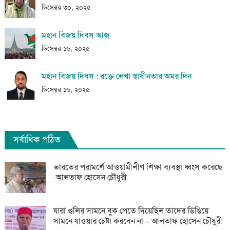
ডিসেম্বর ৩০, ২০২৫
মহান বিজয় দিবস আজ
ডিসেম্বর ১৬, ২০২৫
মহান বিজয় দিবস : রক্তে লেখা স্বাধীনতার অমর দিন
ডিসেম্বর ১৬, ২০২৫
সর্বাধিক পঠিত
ভারতের পরামর্শে আওয়ামীলীগ শিক্ষা ব্যবস্থা ধ্বংস করেছে
-আলতাফ হোসেন চৌধুরী
যারা গুলির সামনে বুক পেতে দিয়েছিল তাদের ডিঙিয়ে
সামনে যাওয়ার চেষ্টা করবেন না – আলতাফ হোসেন চৌধুরী