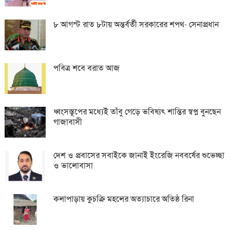
৮ আগস্ট রাত ৮টায় অন্তর্বর্তী সরকারের শপথ- সেনাপ্রধান
পবিত্র শবে বরাত আজ
ধ্বংসস্তূপের মধ্যেই তাঁবু গেড়ে ভবিষ্যৎ শান্তির স্বপ্ন বুনছেন
গাজাবাসী
দেশ ও প্রবাসের সবাইকে জানাই ইংরেজি নববর্ষের শুভেচ্ছা
ও ভালোবাসা
কলাপাড়ায় কুচক্রি মহলের অত্যাচারে অতিষ্ঠ রিনা