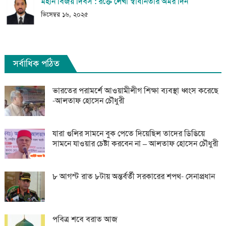
মহান বিজয় দিবস : রক্তে লেখা স্বাধীনতার অমর দিন
ডিসেম্বর ১৬, ২০২৫
সর্বাধিক পঠিত
ভারতের পরামর্শে আওয়ামীলীগ শিক্ষা ব্যবস্থা ধ্বংস করেছে
-আলতাফ হোসেন চৌধুরী
যারা গুলির সামনে বুক পেতে দিয়েছিল তাদের ডিঙিয়ে
সামনে যাওয়ার চেষ্টা করবেন না – আলতাফ হোসেন চৌধুরী
৮ আগস্ট রাত ৮টায় অন্তর্বর্তী সরকারের শপথ- সেনাপ্রধান
পবিত্র শবে বরাত আজ