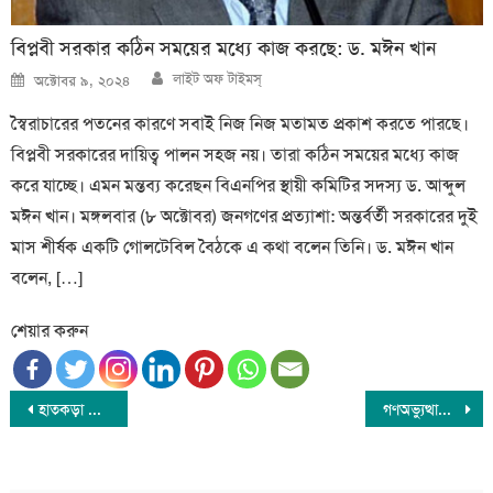
বিপ্লবী সরকার কঠিন সময়ের মধ্যে কাজ করছে: ড. মঈন খান
Author
Posted
লাইট অফ টাইমস্
অক্টোবর ৯, ২০২৪
on
স্বৈরাচারের পতনের কারণে সবাই নিজ নিজ মতামত প্রকাশ করতে পারছে।
বিপ্লবী সরকারের দায়িত্ব পালন সহজ নয়। তারা কঠিন সময়ের মধ্যে কাজ
করে যাচ্ছে। এমন মন্তব্য করেছন বিএনপির স্থায়ী কমিটির সদস্য ড. আব্দুল
মঈন খান। মঙ্গলবার (৮ অক্টোবর) জনগণের প্রত্যাশা: অন্তর্বর্তী সরকারের দুই
মাস শীর্ষক একটি গোলটেবিল বৈঠকে এ কথা বলেন তিনি। ড. মঈন খান
বলেন, […]
শেয়ার করুন
Post
হাতকড়া হাতে বাবার জানাজায় নিষিদ্ধ ছাত্রলীগের সাবেক নেতা
গণঅভ্যুত্থানে নিহত ও আহতদের খসড়া তালিকা প্রকাশ
navigation