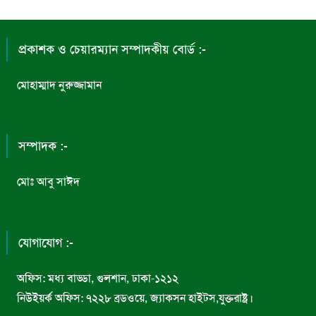
প্রকাশক ও চেয়ারম্যান সম্পাদকীয় বোর্ড :-
মোহাম্মাদ নুরুজ্জামান
সম্পাদক :-
মোঃ আবু সাঈদ
যোগাযোগ :-
অফিস: মধ্য বাড্ডা, গুলশান, ঢাকা-১২১২
নিউইয়র্ক অফিস: ৭২২৮ ব্রডওয়ে, জ্যাকসন হাইটস,যুক্তরাষ্ট্র।