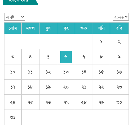
সোম
মঙ্গল
বুধ
বৃহ
শুক্র
শনি
রবি
১
২
৩
৪
৫
৬
৭
৮
৯
১০
১১
১২
১৩
১৪
১৫
১৬
১৭
১৮
১৯
২০
২১
২২
২৩
২৪
২৫
২৬
২৭
২৮
২৯
৩০
৩১