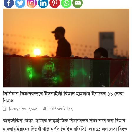
সিরিয়ার বিমানবন্দরে ইসরাইলী বিমান হামলায় ইরানের ১১ নেতা
নিহত
Author
Posted
লাইট অফ টাইমস্
ডিসেম্বর ৩০, ২০২৩
on
আন্তর্জাতিক ডেস্কঃ দামেস্ক আন্তর্জাতিক বিমানবন্দর লক্ষ্য করে করা বিমান
হামলায় ইরানের বিপ্লবী গার্ড কর্পস (আইআরজিসি) -এর ১১ জন নেতা নিহত