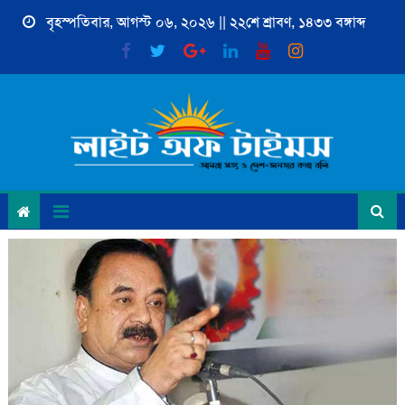
Skip
বৃহস্পতিবার, আগস্ট ০৬, ২০২৬ || ২২শে শ্রাবণ, ১৪৩৩ বঙ্গাব্দ
to
content