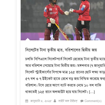
সিলেটের টানা তৃতীয় হার, বরিশালের দ্বিতীয় জয়
চলতি বিপিএলে সিলেটপর্বে সিলেট হেরেছে টানা তৃতীয় ম্যা
আর বরিশাল পেয়েছে টানা দ্বিতীয় জয়। মঙ্গলবার (৭ জানুয়ার
সিলেট স্ট্রাইকার্সের বিপক্ষে মাত্র ১২৫ রানের ছোট লক্ষ্য তাড়
৫৭ বল ও ৭ উইকেট হাতে রেখে বড় জয় নিশ্চিত করেছে ফর
বরিশাল। টসে হেরে আগে ব্যাট করতে নেমে ১০ বল বাকি
থাকতেই ১২৫ রানে অলআউট হয়ে যায় সিলেট। […]
Posted
Author
জানুয়ারি ৮, ২০২৫
লাইট অফ টাইমস্
Comment(০)