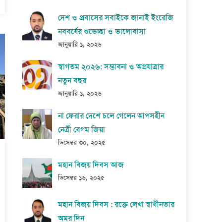
দেশ ও প্রবাসের সবাইকে জানাই ইংরেজি
নববর্ষের শুভেচ্ছা ও ভালোবাসা
জানুয়ারি ১, ২০২৬
স্বাগতম ২০২৬: সম্ভাবনা ও অগ্রযাত্রার
নতুন বছর
জানুয়ারি ১, ২০২৬
না ফেরার দেশে চলে গেলেন আপসহীন
নেত্রী বেগম জিয়া
ডিসেম্বর ৩০, ২০২৫
মহান বিজয় দিবস আজ
ডিসেম্বর ১৬, ২০২৫
মহান বিজয় দিবস : রক্তে লেখা স্বাধীনতার
অমর দিন