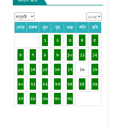
সোম
মঙ্গল
বুধ
বৃহ
শুক্র
শনি
রবি
১
২
৩
৪
৫
৬
৭
৮
৯
১০
১১
১২
১৩
১৪
১৫
১৬
১৭
১৮
১৯
২০
২১
২২
২৩
২৪
২৫
২৬
২৭
২৮
২৯
৩০
৩১