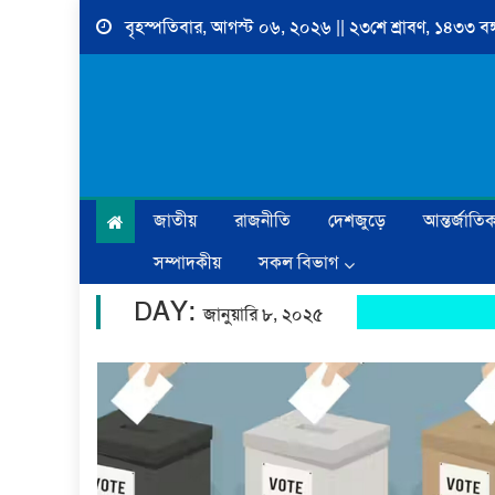
Skip
বৃহস্পতিবার, আগস্ট ০৬, ২০২৬ || ২৩শে শ্রাবণ, ১৪৩৩ বঙ্গ
to
content
জাতীয়
রাজনীতি
দেশজুড়ে
আন্তর্জাতি
সম্পাদকীয়
সকল বিভাগ
DAY:
জানুয়ারি ৮, ২০২৫