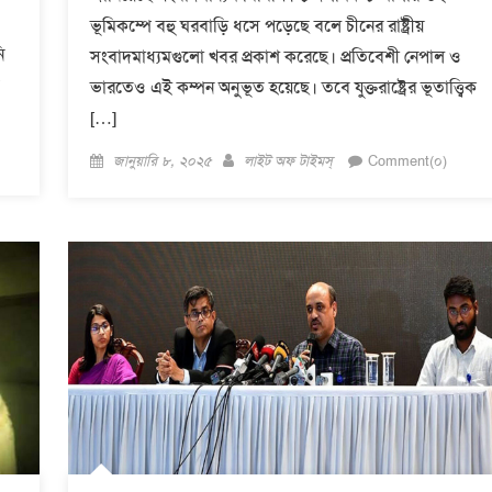
ভূমিকম্পে বহু ঘরবাড়ি ধসে পড়েছে বলে চীনের রাষ্ট্রীয়
ি
সংবাদমাধ্যমগুলো খবর প্রকাশ করেছে। প্রতিবেশী নেপাল ও
ভারতেও এই কম্পন অনুভূত হয়েছে। তবে যুক্তরাষ্ট্রের ভূতাত্ত্বিক
[…]
Posted
Author
জানুয়ারি ৮, ২০২৫
লাইট অফ টাইমস্
Comment(০)
on