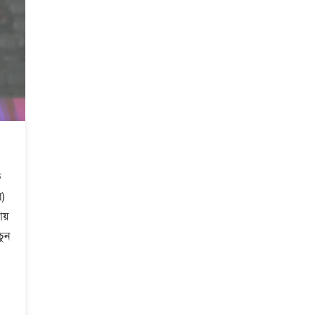
চ
ি)
ায়
চুন