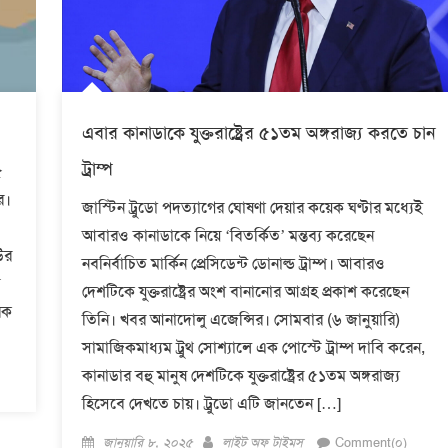
এবার কানাডাকে যুক্তরাষ্ট্রের ৫১তম অঙ্গরাজ্য করতে চান
ট্রাম্প
৫
ে।
জাস্টিন ট্রুডো পদত্যাগের ঘোষণা দেয়ার কয়েক ঘণ্টার মধ্যেই
আবারও কানাডাকে নিয়ে ‘বিতর্কিত’ মন্তব্য করেছেন
উর
নবনির্বাচিত মার্কিন প্রেসিডেন্ট ডোনাল্ড ট্রাম্প। আবারও
ত
দেশটিকে যুক্তরাষ্ট্রের অংশ বানানোর আগ্রহ প্রকাশ করেছেন
িক
তিনি। খবর আনাদোলু এজেন্সির। সোমবার (৬ জানুয়ারি)
সামাজিকমাধ্যম ট্রুথ সোশ্যালে এক পোস্টে ট্রাম্প দাবি করেন,
কানাডার বহু মানুষ দেশটিকে যুক্তরাষ্ট্রের ৫১তম অঙ্গরাজ্য
হিসেবে দেখতে চায়। ট্রুডো এটি জানতেন […]
Posted
Author
জানুয়ারি ৮, ২০২৫
লাইট অফ টাইমস্
Comment(০)