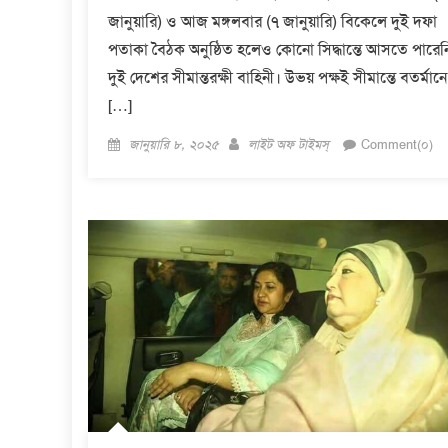
জানুয়ারি) ও আজ মঙ্গলবার (৭ জানুয়ারি) বিকেলে দুই দফা
পতাকা বৈঠক অনুষ্ঠিত হলেও কোনো সিদ্ধান্তে আসতে পারেন
দুই দেশের সীমান্তরক্ষী বাহিনী। উভয় পক্ষই সীমান্তে বতর্মানে
[…]
Posted
Author
জানুয়ারি ৮, ২০২৫
লাইট অফ টাইমস্
Comment(০)
on