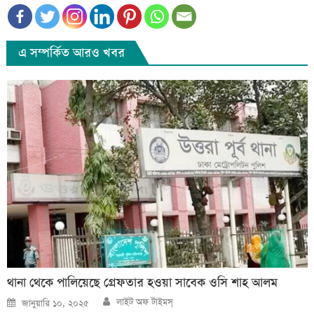
এ সম্পর্কিত আরও খবর
থানা থেকে পালিয়েছে গ্রেফতার হওয়া সাবেক ওসি শাহ আলম
Author
Posted
লাইট অফ টাইমস্
জানুয়ারি ১০, ২০২৫
on