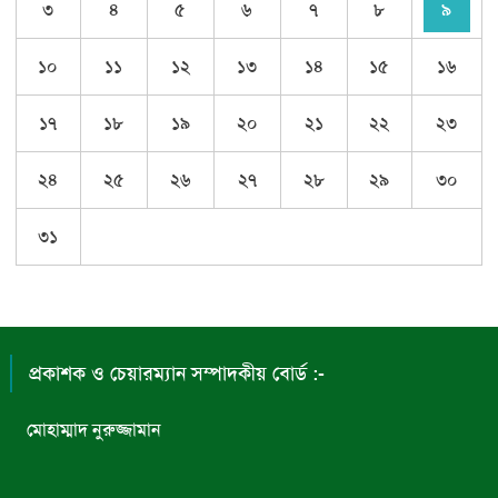
৩
৪
৫
৬
৭
৮
৯
১০
১১
১২
১৩
১৪
১৫
১৬
১৭
১৮
১৯
২০
২১
২২
২৩
২৪
২৫
২৬
২৭
২৮
২৯
৩০
৩১
প্রকাশক ও চেয়ারম্যান সম্পাদকীয় বোর্ড :-
মোহাম্মাদ নুরুজ্জামান