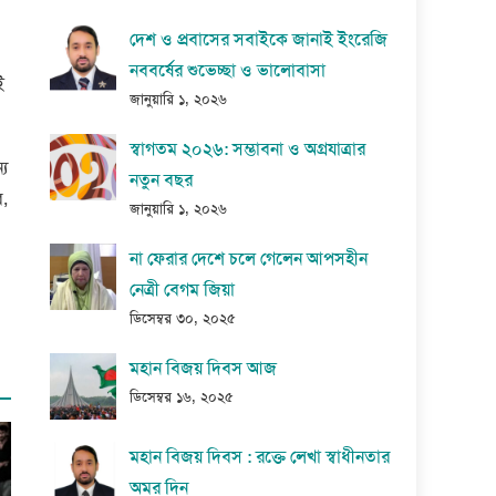
দেশ ও প্রবাসের সবাইকে জানাই ইংরেজি
নববর্ষের শুভেচ্ছা ও ভালোবাসা
ই
জানুয়ারি ১, ২০২৬
স্বাগতম ২০২৬: সম্ভাবনা ও অগ্রযাত্রার
্য
নতুন বছর
ে,
জানুয়ারি ১, ২০২৬
না ফেরার দেশে চলে গেলেন আপসহীন
নেত্রী বেগম জিয়া
ডিসেম্বর ৩০, ২০২৫
মহান বিজয় দিবস আজ
ডিসেম্বর ১৬, ২০২৫
মহান বিজয় দিবস : রক্তে লেখা স্বাধীনতার
অমর দিন