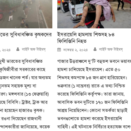
ের সুবিধাবঞ্চিত কৃষকদের
ইসরায়েলি হামলায় শিশুসহ ৮৪
ফিলিস্তিনি নিহত
Author
Author
Posted
লাইট অফ টাইমস্
লাইট অফ টাইমস্
১৪, ২০২৪
নভেম্বর ২, ২০২৪
on
মুখী ভারতের সুবিধাবঞ্চিত
গাজার উত্তরাঞ্চলে দু’টি বহুতল ভবনে ভয়াব
্ধ কৃষিজীবীরা সরকারের কাছে
হামলা চালিয়েছে ইসরায়েল। এতে ৫০
ডজন খানেক শর্ত। যার অন্যতম
শিশুসহ কমপক্ষে ৮৪ জন প্রাণ হারিয়েছেন।
যূনতম সহায়ক মূল্য বা
শুক্রবার (১ নম্ভেবর) রাতে এ তথ্য নিশ্চিত
রণ। মঙ্গলবার (১৩ ফেব্রুয়ারি)
করেছে ফিলিস্তিনি কর্তৃপক্ষ। তারা জানায়,
ে বিবিসি। ট্রাক্টর, ট্রাক আর
আবাসিক ভবন দুটিতে ১৭০ জন ফিলিস্তিনি
ওনা হয়েছেন হাজারও কৃষক।
আশ্রয় নিয়েছিলেন। কোনো সতর্কতা ছাড়াই
 রওনা দিয়েছেন রাজধানী
ভবনগুলোতে হামলা করেছে ইসরায়েলি
্দোলকারীরা জানিয়েছে, কয়েক
বাহিনী। এই ঘটনাকে নির্বিচার হত্যাযজ্ঞ বল