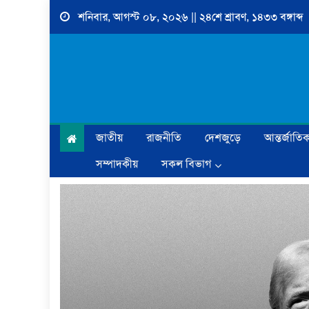
Skip
শনিবার, আগস্ট ০৮, ২০২৬ || ২৪শে শ্রাবণ, ১৪৩৩ বঙ্গাব্দ
to
content
জাতীয়
রাজনীতি
দেশজুড়ে
আন্তর্জাতি
সম্পাদকীয়
সকল বিভাগ