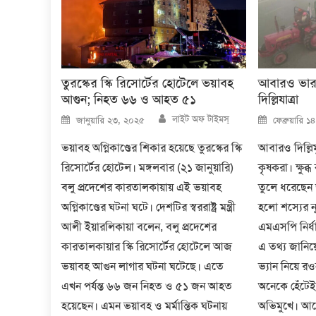
তুরস্কের স্কি রিসোর্টের হোটেলে ভয়াবহ
আবারও ভারত
আগুন; নিহত ৬৬ ও আহত ৫১
দিল্লিযাত্রা
Author
Posted
Posted
লাইট অফ টাইমস্
জানুয়ারি ২৩, ২০২৫
ফেব্রুয়ারি 
on
on
ভয়াবহ অগ্নিকাণ্ডের শিকার হয়েছে তুরস্কের স্কি
আবারও দিল্লি
রিসোর্টের হোটেল। মঙ্গলবার (২১ জানুয়ারি)
কৃষকরা। ক্ষুব
বলু প্রদেশের কারতালকায়ায় এই ভয়াবহ
তুলে ধরেছেন 
অগ্নিকাণ্ডের ঘটনা ঘটে। দেশটির স্বররাষ্ট্র মন্ত্রী
হলো শস্যের ন্
আলী ইয়ারলিকায়া বলেন, বলু প্রদেশের
এমএসপি নির্ধা
কারতালকায়ার স্কি রিসোর্টের হোটেলে আজ
এ তথ্য জানিয়েছ
ভয়াবহ আগুন লাগার ঘটনা ঘটেছে। এতে
ভ্যান নিয়ে র
এখন পর্যন্ত ৬৬ জন নিহত ও ৫১ জন আহত
অনেকে হেঁটেই
হয়েছেন। এমন ভয়াবহ ও মর্মান্তিক ঘটনায়
অভিমুখে। আন