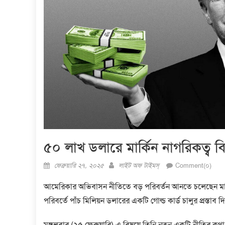
৫০ লাখ ডলারে মার্কিন নাগরিকত্ব বিক
Posted
Author
ফেব্রুয়ারি ২৭, ২০২৫
লাইট অফ টাইমস্
Comment(০)
on
আমেরিকার অভিবাসন নীতিতে বড় পরিবর্তন আনতে চলেছেন মার্কিন
পরিবর্তে পাঁচ মিলিয়ন ডলারের একটি গোল্ড কার্ড চালুর প্রস্তাব দ
মঙ্গলবার (২৫ ফেব্রুয়ারি) এ বিষয়ে তিনি নতুন একটি নীতির ক