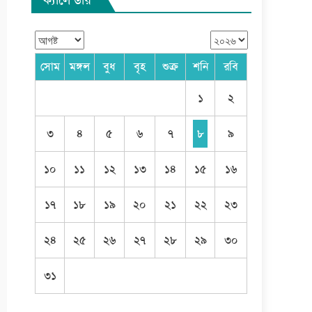
সোম
মঙ্গল
বুধ
বৃহ
শুক্র
শনি
রবি
১
২
৩
৪
৫
৬
৭
৮
৯
১০
১১
১২
১৩
১৪
১৫
১৬
১৭
১৮
১৯
২০
২১
২২
২৩
২৪
২৫
২৬
২৭
২৮
২৯
৩০
৩১