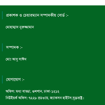
প্রকাশক ও চেয়ারম্যান সম্পাদকীয় বোর্ড :-
মোহাম্মাদ নুরুজ্জামান
সম্পাদক :-
মোঃ আবু সাঈদ
যোগাযোগ :-
অফিস: মধ্য বাড্ডা, গুলশান, ঢাকা-১২১২
নিউইয়র্ক অফিস: ৭২২৮ ব্রডওয়ে, জ্যাকসন হাইটস,যুক্তরাষ্ট্র।