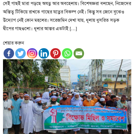
সেই গাছই মারা পড়ছে অযত্ন আর অবহেলায়। বিশেষজ্ঞরা বলছেন, নিজেদের
অস্তিত্ব টিকিয়ে রাখতে গাছের যত্নের বিকল্প নেই। কিন্তু সব জেনে বুঝেও
উদ্যোগ নেই কোন মহলের। সরেজমিন দেখা যায়, ধূলায় ধুসরিত সড়ক
দ্বীপের গাছগুলো। ধূলার আস্তর এতটাই […]
শেয়ার করুন