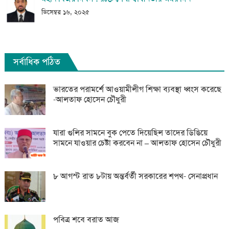
ডিসেম্বর ১৬, ২০২৫
সর্বাধিক পঠিত
ভারতের পরামর্শে আওয়ামীলীগ শিক্ষা ব্যবস্থা ধ্বংস করেছে
-আলতাফ হোসেন চৌধুরী
যারা গুলির সামনে বুক পেতে দিয়েছিল তাদের ডিঙিয়ে
সামনে যাওয়ার চেষ্টা করবেন না – আলতাফ হোসেন চৌধুরী
৮ আগস্ট রাত ৮টায় অন্তর্বর্তী সরকারের শপথ- সেনাপ্রধান
পবিত্র শবে বরাত আজ