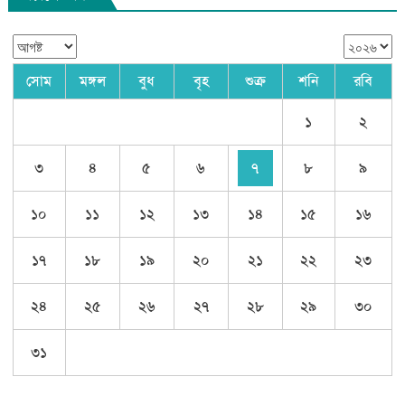
সোম
মঙ্গল
বুধ
বৃহ
শুক্র
শনি
রবি
১
২
৩
৪
৫
৬
৭
৮
৯
১০
১১
১২
১৩
১৪
১৫
১৬
১৭
১৮
১৯
২০
২১
২২
২৩
২৪
২৫
২৬
২৭
২৮
২৯
৩০
৩১