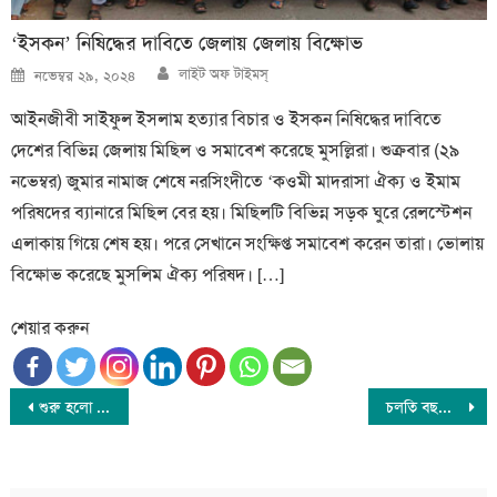
‘ইসকন’ নিষিদ্ধের দাবিতে জেলায় জেলায় বিক্ষোভ
Author
Posted
লাইট অফ টাইমস্
নভেম্বর ২৯, ২০২৪
on
আইনজীবী সাইফুল ইসলাম হত্যার বিচার ও ইসকন নিষিদ্ধের দাবিতে
দেশের বিভিন্ন জেলায় মিছিল ও সমাবেশ করেছে মুসল্লিরা। শুক্রবার (২৯
নভেম্বর) জুমার নামাজ শেষে নরসিংদীতে ‘কওমী মাদরাসা ঐক্য ও ইমাম
পরিষদের ব্যানারে মিছিল বের হয়। মিছিলটি বিভিন্ন সড়ক ঘুরে রেলস্টেশন
এলাকায় গিয়ে শেষ হয়। পরে সেখানে সংক্ষিপ্ত সমাবেশ করেন তারা। ভোলায়
বিক্ষোভ করেছে মুসলিম ঐক্য পরিষদ। […]
শেয়ার করুন
Post
শুরু হলো ভাষার মাস ফেব্রুয়ারি
চলতি বছরে দেশে চারটি ক্যান্সার হাসপাতাল চালুর ঘোষণা
navigation