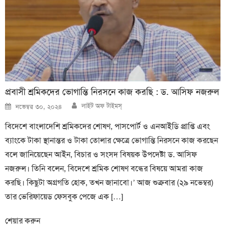
প্রবাসী শ্রমিকদের ভোগান্তি নিরসনে কাজ করছি : ড. আসিফ নজরুল
Author
Posted
লাইট অফ টাইমস্
নভেম্বর ৩০, ২০২৪
on
বিদেশে বাংলাদেশি শ্রমিকদের শোষণ, পাসপোর্ট ও এনআইডি প্রাপ্তি এবং
ব্যাংকে টাকা স্থানান্তর ও টাকা তোলার ক্ষেত্রে ভোগান্তি নিরসনে কাজ করছেন
বলে জানিয়েছেন আইন, বিচার ও সংসদ বিষয়ক উপদেষ্টা ড. আসিফ
নজরুল। তিনি বলেন, বিদেশে শ্রমিক শোষণ বন্ধের বিষয়ে আমরা কাজ
করছি। কিছুটা অগ্রগতি হোক, তখন জানাবো।’ আজ শুক্রবার (২৯ নভেম্বর)
তার ভেরিফায়েড ফেসবুক পেজে এক […]
শেয়ার করুন