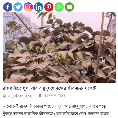
রাজধানীতে ধুলা আর বায়ুদূষণে বৃক্ষের জীবনচক্র সংকটে
Author
Posted
লাইট অফ টাইমস্
জানুয়ারি ২০, ২০২৪
on
ভালো নেই রাজধানী ঢাকার গাছেরা। ধূলা আর বায়ুদূষণের কবলে পড়ে
ধুঁকছে তাদের স্বাভাবিক জীবনচক্র। যার অক্সিজেনে বেঁচে থাকবো আমরা,