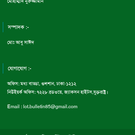
মোহাম্মাদ নুরুজ্জামান
সম্পাদক :-
মোঃ আবু সাঈদ
যোগাযোগ :-
অফিস: মধ্য বাড্ডা, গুলশান, ঢাকা-১২১২
নিউইয়র্ক অফিস: ৭২২৮ ব্রডওয়ে, জ্যাকসন হাইটস,যুক্তরাষ্ট্র।
Email : lot.bulletin85@gmail.com