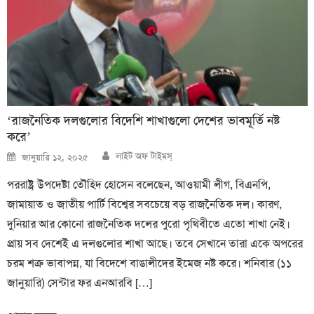
‘রাজনৈতিক দলগুলোর বিদেশি শাখাগুলো দেশের ভাবমূর্তি নষ্ট
করে’
Author
Posted
লাইট অফ টাইমস্
জানুয়ারি ১২, ২০২৫
on
পররাষ্ট্র উপদেষ্টা তৌহিদ হোসেন বলেছেন, আওয়ামী লীগ, বিএনপি,
জামায়াত ও জাতীয় পার্টি বিশ্বের সবচেয়ে বড় রাজনৈতিক দল। কারণ,
দুনিয়ার আর কোনো রাজনৈতিক দলের পুরো পৃথিবীতে এতো শাখা নেই।
প্রায় সব দেশেই এ দলগুলোর শাখা আছে। তবে সেখানে তারা একে অপরের
চরম শত্রু ভাবাপন্ন, যা বিদেশে বাঙালীদের ইমেজ নষ্ট করে। শনিবার (১১
জানুয়ারি) সেন্টার ফর এনআরবি […]