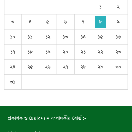
১
২
৩
৪
৫
৬
৭
৮
৯
১০
১১
১২
১৩
১৪
১৫
১৬
১৭
১৮
১৯
২০
২১
২২
২৩
২৪
২৫
২৬
২৭
২৮
২৯
৩০
৩১
প্রকাশক ও চেয়ারম্যান সম্পাদকীয় বোর্ড :-