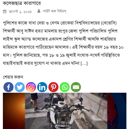
কলেজছাত্র কারাগারে
Author
Posted
লাইট অফ টাইমস্
আগস্ট ১, ২০২৪
on
পুলিশের কাজে বাধা দেয়া ও বেগম রোকেয়া বিশ্ববিদ্যালয়ের (বেরোবি)
শিক্ষার্থী আবু সাঈদ হত্যা মামলায় রংপুর জেলা পুলিশ পরিচালিত পুলিশ
লাইন্স স্কুল অ্যান্ড কলেজের একাদশ শ্রেণির শিক্ষার্থী আলফি শাহরিয়ার
মাহিমকে কারাগারে পাঠিয়েছেন আদালত। এই শিক্ষার্থীর বয়স ১৬ বছর ১০
মাস। পুলিশ জানিয়েছে, গত ১৮ ও ১৯ জুলাই সংঘাত-সংঘর্ষ পরিস্থিতিতে
যাছাইবাছাই করার সুযোগ না থাকায় এমন ঘটনা […]
শেয়ার করুন