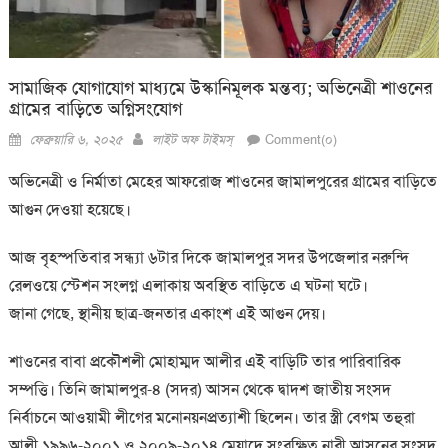
সামাজিক যোগাযোগ মাধ্যমে উস্কানিমূলক মন্তব্য; অভিনেত্রী শাওনের
গ্রামের বাড়িতে অগ্নিসংযোগ
Posted
Author
ফেব্রুয়ারি ৬, ২০২৫
লাইট অফ টাইমস্
Comment(০)
on
অভিনেত্রী ও নির্মাতা মেহের আফরোজ শাওনের জামালপুরের গ্রামের বাড়িতে
আগুন দেওয়া হয়েছে।
আজ বৃহস্পতিবার সন্ধ্যা ৬টার দিকে জামালপুর সদর উপজেলার নরুন্দি
রেলওয়ে স্টেশন সংলগ্ন এলাকায় অবস্থিত বাড়িতে এ ঘটনা ঘটে।
জানা গেছে, স্থানীয় ছাত্র-জনতার একাংশ এই আগুন দেয়।
শাওনের বাবা প্রকৌশলী মোহাম্মদ আলীর এই বাড়িটি তার পারিবারিক
সম্পত্তি। তিনি জামালপুর-৪ (সদর) আসন থেকে দ্বাদশ জাতীয় সংসদ
নির্বাচনে আওয়ামী লীগের মনোনয়নপ্রত্যাশী ছিলেন। তার স্ত্রী বেগম তহুরা
আলী ১৯৯৬-২০০১ ও ২০০৯-২০১৪ মেয়াদে সংরক্ষিত নারী আসনের সংসদ