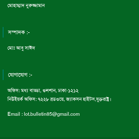
মোহাম্মাদ নুরুজ্জামান
সম্পাদক :-
মোঃ আবু সাঈদ
যোগাযোগ :-
অফিস: মধ্য বাড্ডা, গুলশান, ঢাকা-১২১২
নিউইয়র্ক অফিস: ৭২২৮ ব্রডওয়ে, জ্যাকসন হাইটস,যুক্তরাষ্ট্র।
Email : lot.bulletin85@gmail.com