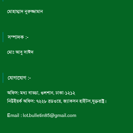
মোহাম্মাদ নুরুজ্জামান
সম্পাদক :-
মোঃ আবু সাঈদ
যোগাযোগ :-
অফিস: মধ্য বাড্ডা, গুলশান, ঢাকা-১২১২
নিউইয়র্ক অফিস: ৭২২৮ ব্রডওয়ে, জ্যাকসন হাইটস,যুক্তরাষ্ট্র।
Email : lot.bulletin85@gmail.com