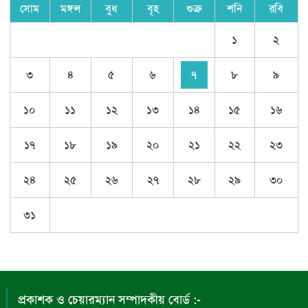
সোম
মঙ্গল
বুধ
বৃহ
শুক্র
শনি
রবি
১
২
৩
৪
৫
৬
৭
৮
৯
১০
১১
১২
১৩
১৪
১৫
১৬
১৭
১৮
১৯
২০
২১
২২
২৩
২৪
২৫
২৬
২৭
২৮
২৯
৩০
৩১
প্রকাশক ও চেয়ারম্যান সম্পাদকীয় বোর্ড :-