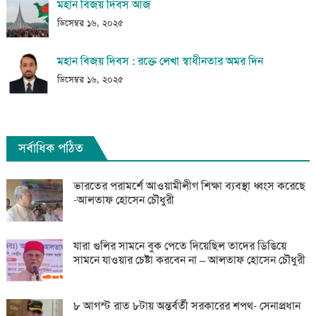
মহান বিজয় দিবস আজ
ডিসেম্বর ১৬, ২০২৫
মহান বিজয় দিবস : রক্তে লেখা স্বাধীনতার অমর দিন
ডিসেম্বর ১৬, ২০২৫
সর্বাধিক পঠিত
ভারতের পরামর্শে আওয়ামীলীগ শিক্ষা ব্যবস্থা ধ্বংস করেছে
-আলতাফ হোসেন চৌধুরী
যারা গুলির সামনে বুক পেতে দিয়েছিল তাদের ডিঙিয়ে
সামনে যাওয়ার চেষ্টা করবেন না – আলতাফ হোসেন চৌধুরী
৮ আগস্ট রাত ৮টায় অন্তর্বর্তী সরকারের শপথ- সেনাপ্রধান