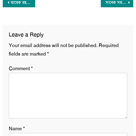
Post
তারেক রহমানের নাম অজু করে উচ্চারণ করবেন : বরকত উল্লাহ বুলু
সাবেক সমন্বয়কদের নয়া সংগঠন ‘গণতান্ত্রিক ছাত্র সংসদ’র আত্মপ্রকাশ
navigation
Leave a Reply
Your email address will not be published.
Required
fields are marked
*
Comment
*
Name
*