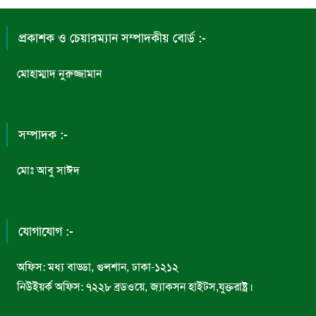
প্রকাশক ও চেয়ারম্যান সম্পাদকীয় বোর্ড :-
মোহাম্মাদ নুরুজ্জামান
সম্পাদক :-
মোঃ আবু সাঈদ
যোগাযোগ :-
অফিস: মধ্য বাড্ডা, গুলশান, ঢাকা-১২১২
নিউইয়র্ক অফিস: ৭২২৮ ব্রডওয়ে, জ্যাকসন হাইটস,যুক্তরাষ্ট্র।