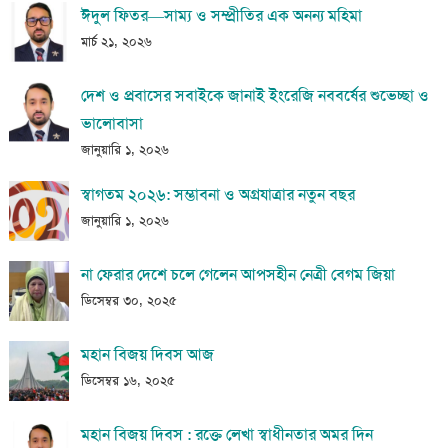
ঈদুল ফিতর—সাম্য ও সম্প্রীতির এক অনন্য মহিমা
মার্চ ২১, ২০২৬
দেশ ও প্রবাসের সবাইকে জানাই ইংরেজি নববর্ষের শুভেচ্ছা ও
ভালোবাসা
জানুয়ারি ১, ২০২৬
স্বাগতম ২০২৬: সম্ভাবনা ও অগ্রযাত্রার নতুন বছর
জানুয়ারি ১, ২০২৬
না ফেরার দেশে চলে গেলেন আপসহীন নেত্রী বেগম জিয়া
ডিসেম্বর ৩০, ২০২৫
মহান বিজয় দিবস আজ
ডিসেম্বর ১৬, ২০২৫
মহান বিজয় দিবস : রক্তে লেখা স্বাধীনতার অমর দিন