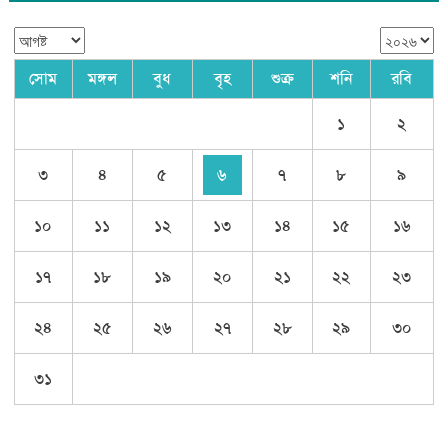
সোম
মঙ্গল
বুধ
বৃহ
শুক্র
শনি
রবি
১
২
৩
৪
৫
৬
৭
৮
৯
১০
১১
১২
১৩
১৪
১৫
১৬
১৭
১৮
১৯
২০
২১
২২
২৩
২৪
২৫
২৬
২৭
২৮
২৯
৩০
৩১