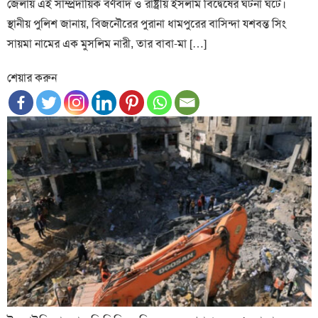
জেলায় এই সাম্প্রদায়িক বর্ণবাদ ও রাষ্ট্রীয় ইসলাম বিদ্বেষের ঘটনা ঘটে।
স্থানীয় পুলিশ জানায়, বিজনৌরের পুরানা ধামপুরের বাসিন্দা যশবন্ত সিং
সায়মা নামের এক মুসলিম নারী, তার বাবা-মা […]
শেয়ার করুন