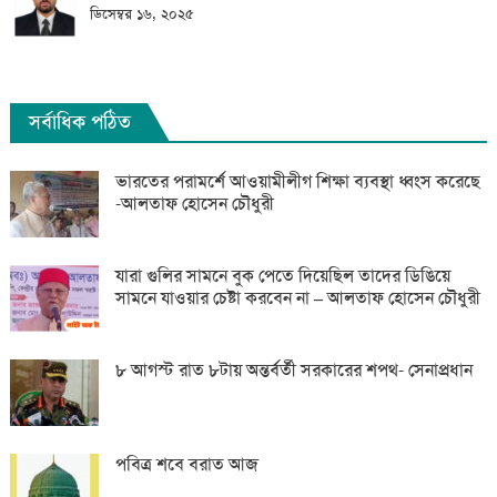
ডিসেম্বর ১৬, ২০২৫
সর্বাধিক পঠিত
ভারতের পরামর্শে আওয়ামীলীগ শিক্ষা ব্যবস্থা ধ্বংস করেছে
-আলতাফ হোসেন চৌধুরী
যারা গুলির সামনে বুক পেতে দিয়েছিল তাদের ডিঙিয়ে
সামনে যাওয়ার চেষ্টা করবেন না – আলতাফ হোসেন চৌধুরী
৮ আগস্ট রাত ৮টায় অন্তর্বর্তী সরকারের শপথ- সেনাপ্রধান
পবিত্র শবে বরাত আজ