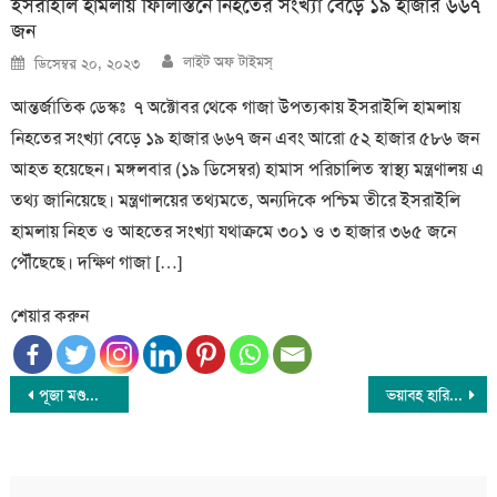
ইসরাইলি হামলায় ফিলিস্তিনে নিহতের সংখ্যা বেড়ে ১৯ হাজার ৬৬৭
জন
Author
Posted
লাইট অফ টাইমস্
ডিসেম্বর ২০, ২০২৩
on
আন্তর্জাতিক ডেস্কঃ ৭ অক্টোবর থেকে গাজা উপত্যকায় ইসরাইলি হামলায়
নিহতের সংখ্যা বেড়ে ১৯ হাজার ৬৬৭ জন এবং আরো ৫২ হাজার ৫৮৬ জন
আহত হয়েছেন। মঙ্গলবার (১৯ ডিসেম্বর) হামাস পরিচালিত স্বাস্থ্য মন্ত্রণালয় এ
তথ্য জানিয়েছে। মন্ত্রণালয়ের তথ্যমতে, অন্যদিকে পশ্চিম তীরে ইসরাইলি
হামলায় নিহত ও আহতের সংখ্যা যথাক্রমে ৩০১ ও ৩ হাজার ৩৬৫ জনে
পৌঁছেছে। দক্ষিণ গাজা […]
শেয়ার করুন
Post
পূজা মণ্ডপের গেইট ভাংচুর করতে গিয়ে হিন্দু যুবক গ্রেপ্তার
ভয়াবহ হারিকেন মিল্টনের আঘাতে লন্ডভন্ড ফ্লোরিডা, নিহত ১৬
navigation