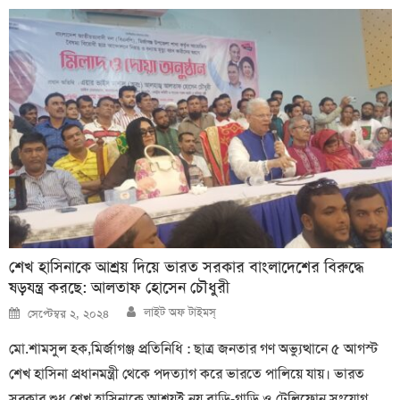
শেখ হাসিনাকে আশ্রয় দিয়ে ভারত সরকার বাংলাদেশের বিরুদ্ধে
ষড়যন্ত্র করছে: আলতাফ হোসেন চৌধুরী
Author
Posted
লাইট অফ টাইমস্
সেপ্টেম্বর ২, ২০২৪
on
মো.শামসুল হক,মির্জাগঞ্জ প্রতিনিধি : ছাত্র জনতার গণ অভ্যুত্থানে ৫ আগস্ট
শেখ হাসিনা প্রধানমন্ত্রী থেকে পদত্যাগ করে ভারতে পালিয়ে যায়। ভারত
সরকার শুধু শেখ হাসিনাকে আশ্রয়ই নয় বাড়ি-গাড়ি ও টেলিফোন সংযোগ