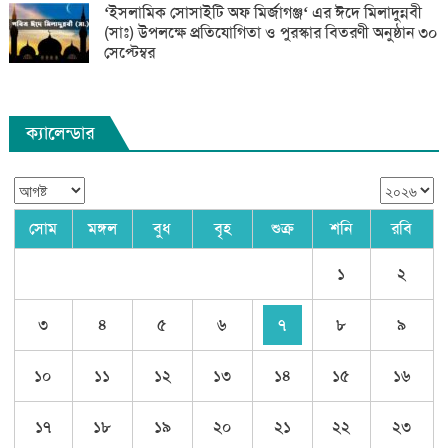
‘ইসলামিক সোসাইটি অফ মির্জাগঞ্জ‘ এর ঈদে মিলাদুন্নবী
(সাঃ) উপলক্ষে প্রতিযোগিতা ও পুরস্কার বিতরণী অনুষ্ঠান ৩০
সেপ্টেম্বর
ক্যালেন্ডার
সোম
মঙ্গল
বুধ
বৃহ
শুক্র
শনি
রবি
১
২
৩
৪
৫
৬
৭
৮
৯
১০
১১
১২
১৩
১৪
১৫
১৬
১৭
১৮
১৯
২০
২১
২২
২৩