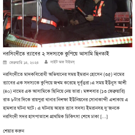
নরসিংদীতে র‍্যাবের ২ সদস্যকে কুপিয়ে আসামি ছিনতাই
Author
Posted
লাইট অফ টাইমস্
ফেব্রুয়ারি ১৪, ২০২৪
on
নরসিংদীতে মাদকবিরোধী অভিযানের সময় ইমরান হোসেন (৩৫) নামের
র‍্যাবের এক সদস্যকে কুপিয়ে জখম করেছে দুর্বৃত্তরা।এ সময় ইউনুস আলী
(৪০) নামের এক আসামিকে ছিনিয়ে নেয় তারা। মঙ্গলবার (১৩ ফেব্রুয়ারি)
রাত ৮টার দিকে রায়পুরা থানার নিলক্ষা ইউনিয়নের সোনাকান্দী এলাকায় এ
হামলার ঘটনা ঘটে। এ ঘটনায় আহত র‍্যাব সদস্য ইমরানসহ দু’জনকে
নরসিংদী সদর হাসপাতালে প্রাথমিক চিকিৎসা শেষে ঢাকা […]
শেয়ার করুন