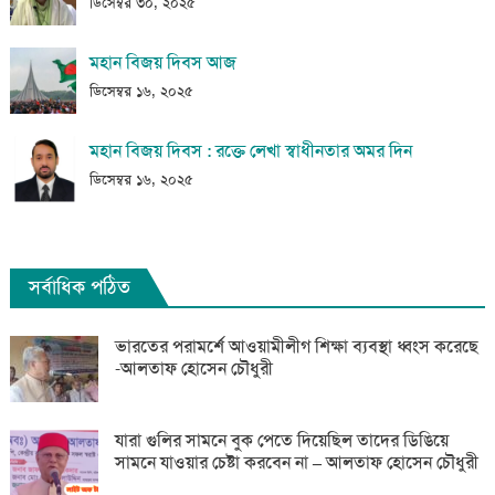
ডিসেম্বর ৩০, ২০২৫
মহান বিজয় দিবস আজ
ডিসেম্বর ১৬, ২০২৫
মহান বিজয় দিবস : রক্তে লেখা স্বাধীনতার অমর দিন
ডিসেম্বর ১৬, ২০২৫
সর্বাধিক পঠিত
ভারতের পরামর্শে আওয়ামীলীগ শিক্ষা ব্যবস্থা ধ্বংস করেছে
-আলতাফ হোসেন চৌধুরী
যারা গুলির সামনে বুক পেতে দিয়েছিল তাদের ডিঙিয়ে
সামনে যাওয়ার চেষ্টা করবেন না – আলতাফ হোসেন চৌধুরী