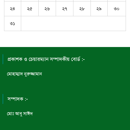
২৪
২৫
২৬
২৭
২৮
২৯
৩০
৩১
প্রকাশক ও চেয়ারম্যান সম্পাদকীয় বোর্ড :-
মোহাম্মাদ নুরুজ্জামান
সম্পাদক :-
মোঃ আবু সাঈদ