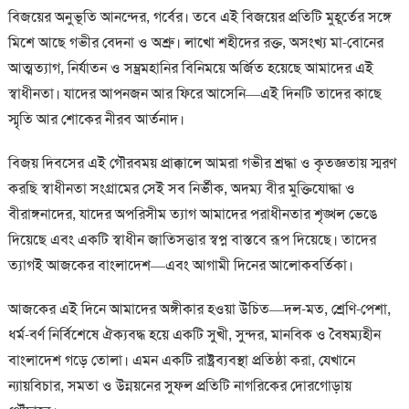
বিজয়ের অনুভূতি আনন্দের, গর্বের। তবে এই বিজয়ের প্রতিটি মুহূর্তের সঙ্গে
মিশে আছে গভীর বেদনা ও অশ্রু। লাখো শহীদের রক্ত, অসংখ্য মা-বোনের
আত্মত্যাগ, নির্যাতন ও সম্ভ্রমহানির বিনিময়ে অর্জিত হয়েছে আমাদের এই
স্বাধীনতা। যাদের আপনজন আর ফিরে আসেনি—এই দিনটি তাদের কাছে
স্মৃতি আর শোকের নীরব আর্তনাদ।
বিজয় দিবসের এই গৌরবময় প্রাক্কালে আমরা গভীর শ্রদ্ধা ও কৃতজ্ঞতায় স্মরণ
করছি স্বাধীনতা সংগ্রামের সেই সব নির্ভীক, অদম্য বীর মুক্তিযোদ্ধা ও
বীরাঙ্গনাদের, যাদের অপরিসীম ত্যাগ আমাদের পরাধীনতার শৃঙ্খল ভেঙে
দিয়েছে এবং একটি স্বাধীন জাতিসত্তার স্বপ্ন বাস্তবে রূপ দিয়েছে। তাদের
ত্যাগই আজকের বাংলাদেশ—এবং আগামী দিনের আলোকবর্তিকা।
আজকের এই দিনে আমাদের অঙ্গীকার হওয়া উচিত—দল-মত, শ্রেণি-পেশা,
ধর্ম-বর্ণ নির্বিশেষে ঐক্যবদ্ধ হয়ে একটি সুখী, সুন্দর, মানবিক ও বৈষম্যহীন
বাংলাদেশ গড়ে তোলা। এমন একটি রাষ্ট্রব্যবস্থা প্রতিষ্ঠা করা, যেখানে
ন্যায়বিচার, সমতা ও উন্নয়নের সুফল প্রতিটি নাগরিকের দোরগোড়ায়