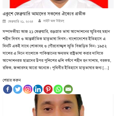
একুশে ফেব্রুয়ারি আমাদের সকলের ঐক্যের প্রতীক
Author
Posted
লাইট অফ টাইমস্
ফেব্রুয়ারি ২১, ২০২৪
on
সম্পাদকীয়ঃ আজ ২১ ফেব্রুয়ারি, রক্তস্নাত ভাষা আন্দোলনের স্মৃতিবহ মহান
শহীদ দিবস ও আন্তর্জাতিক মাতৃভাষা দিবস। বাংলাদেশের ইতিহাসে এ
দিনটি একই সাথে শোকাবহ ও গৌরবোজ্জ্বল স্মৃতি বিজড়িত দিন। ১৯৫২
সালের এ দিনে বাংলাকে পাকিস্তানের অন্যতম রাষ্ট্রভাষা করার দাবিতে
আন্দোলনরত ছাত্রদের উপর পুলিশের গুলি বর্ষণে শহীদ হন সালাম, বরকত,
রফিক, জব্বারসহ আরো অনেকে। পৃথিবীর ইতিহাসে মাতৃভাষার জন্য […]
শেয়ার করুন