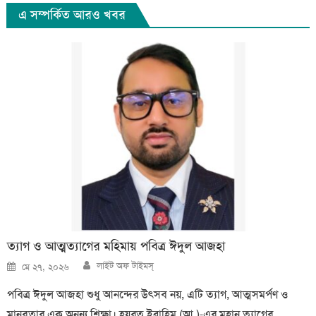
এ সম্পর্কিত আরও খবর
ত্যাগ ও আত্মত্যাগের মহিমায় পবিত্র ঈদুল আজহা
Author
Posted
লাইট অফ টাইমস্
মে ২৭, ২০২৬
on
পবিত্র ঈদুল আজহা শুধু আনন্দের উৎসব নয়, এটি ত্যাগ, আত্মসমর্পণ ও
মানবতার এক অনন্য শিক্ষা। হযরত ইব্রাহিম (আ.)-এর মহান ত্যাগের