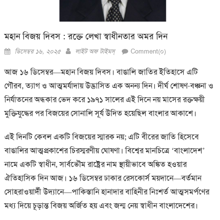
মহান বিজয় দিবস : রক্তে লেখা স্বাধীনতার অমর দিন
Posted
Author
ডিসেম্বর ১৬, ২০২৫
লাইট অফ টাইমস্
Comment(০)
on
আজ ১৬ ডিসেম্বর—মহান বিজয় দিবস। বাঙালি জাতির ইতিহাসে এটি
গৌরব, ত্যাগ ও আত্মমর্যাদায় উদ্ভাসিত এক অনন্য দিন। দীর্ঘ শোষণ-বঞ্চনা ও
নির্যাতনের অন্ধকার ভেদ করে ১৯৭১ সালের এই দিনে নয় মাসের রক্তক্ষয়ী
মুক্তিযুদ্ধের পর বিজয়ের সোনালি সূর্য উদিত হয়েছিল বাংলার আকাশে।
এই দিনটি কেবল একটি বিজয়ের স্মারক নয়; এটি বীরের জাতি হিসেবে
বাঙালির আত্মপ্রকাশের চিরস্মরণীয় ঘোষণা। বিশ্বের মানচিত্রে ‘বাংলাদেশ’
নামে একটি স্বাধীন, সার্বভৌম রাষ্ট্রের নাম স্থায়ীভাবে অঙ্কিত হওয়ার
ঐতিহাসিক দিন আজ। ১৬ ডিসেম্বর ঢাকার রেসকোর্স ময়দানে—বর্তমান
সোহরাওয়ার্দী উদ্যানে—পাকিস্তানি হানাদার বাহিনীর নিঃশর্ত আত্মসমর্পণের
মধ্য দিয়ে চূড়ান্ত বিজয় অর্জিত হয় এবং জন্ম নেয় স্বাধীন বাংলাদেশের।