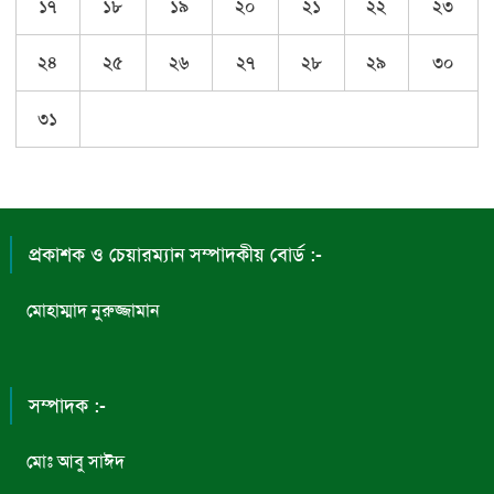
১৭
১৮
১৯
২০
২১
২২
২৩
২৪
২৫
২৬
২৭
২৮
২৯
৩০
৩১
প্রকাশক ও চেয়ারম্যান সম্পাদকীয় বোর্ড :-
মোহাম্মাদ নুরুজ্জামান
সম্পাদক :-
মোঃ আবু সাঈদ