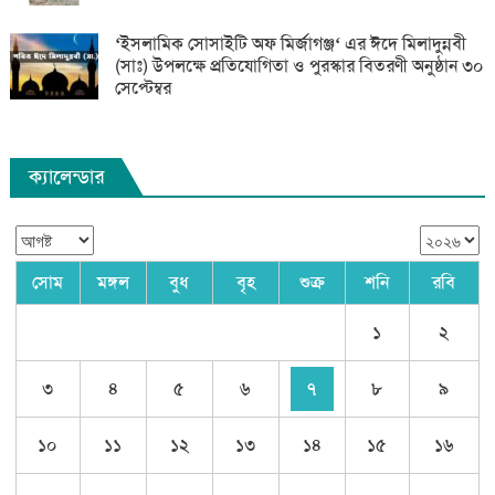
‘ইসলামিক সোসাইটি অফ মির্জাগঞ্জ‘ এর ঈদে মিলাদুন্নবী
(সাঃ) উপলক্ষে প্রতিযোগিতা ও পুরস্কার বিতরণী অনুষ্ঠান ৩০
সেপ্টেম্বর
ক্যালেন্ডার
সোম
মঙ্গল
বুধ
বৃহ
শুক্র
শনি
রবি
১
২
৩
৪
৫
৬
৭
৮
৯
১০
১১
১২
১৩
১৪
১৫
১৬