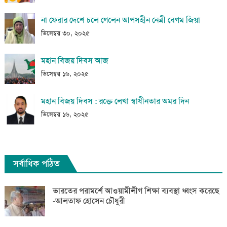
না ফেরার দেশে চলে গেলেন আপসহীন নেত্রী বেগম জিয়া
ডিসেম্বর ৩০, ২০২৫
মহান বিজয় দিবস আজ
ডিসেম্বর ১৬, ২০২৫
মহান বিজয় দিবস : রক্তে লেখা স্বাধীনতার অমর দিন
ডিসেম্বর ১৬, ২০২৫
সর্বাধিক পঠিত
ভারতের পরামর্শে আওয়ামীলীগ শিক্ষা ব্যবস্থা ধ্বংস করেছে
-আলতাফ হোসেন চৌধুরী