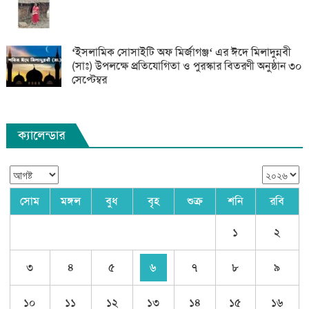
‘ইসলামিক সোসাইটি অফ মির্জাগঞ্জ‘ এর ঈদে মিলাদুন্নবী
(সাঃ) উপলক্ষে প্রতিযোগিতা ও পুরস্কার বিতরণী অনুষ্ঠান ৩০
সেপ্টেম্বর
ক্যালেন্ডার
সোম
মঙ্গল
বুধ
বৃহ
শুক্র
শনি
রবি
১
২
৩
৪
৫
৬
৭
৮
৯
১০
১১
১২
১৩
১৪
১৫
১৬