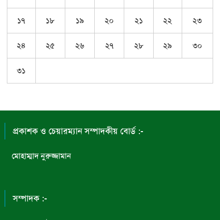
১৭
১৮
১৯
২০
২১
২২
২৩
২৪
২৫
২৬
২৭
২৮
২৯
৩০
৩১
প্রকাশক ও চেয়ারম্যান সম্পাদকীয় বোর্ড :-
মোহাম্মাদ নুরুজ্জামান
সম্পাদক :-