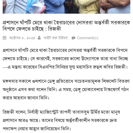
প্রশাসনে ঘাঁপটি মেরে থাকা স্বৈরাচারের দোসররা অন্তর্বর্তী সরকারকে
বিপদে ফেলতে চাইছে : রিজভী
Posted
Author
অক্টোবর ৮, ২০২৪
লাইট অফ টাইমস্
Comment(০)
on
প্রশাসনে ঘাঁপটি মেরে থাকা স্বৈরাচারের দোসররা অন্তর্বর্তী সরকারকে বিপদে
ফেলতে চাইছে। সে কারণেই, সরকারের ভালো উদ্যোগকে তারা বাধা দিচ্ছে
—এ মন্তব্য করেছেন বিএনপির সিনিয়র যুগ্ম মহাসচিব রুহুল কবির রিজভী।
মঙ্গলবার সকালে গুলশানে ডেঙ্গু প্রতিরোধে সচেতনতামূলক লিফলেট বিতরণ
অনুষ্ঠানে এসব কথা বলেন তিনি। এ সময়, ডেঙ্গু মোকাবেলায় টাস্কফোর্স গঠন
করার আহবান জানান তিনি।
রিজভী বলেন, নির্বাহী ম্যাজিস্ট্রেট তাপসী তাবাসসুম উর্মির মতো মানুষ
প্রশাসনে আরও আছে। তাদের বিষয়ে অর্ন্তবর্তীকালীন সরকারকে দ্রুত
পদক্ষেপ নেয়ার আহ্বান জানিয়েছেন তিনি।