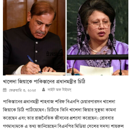
খালেদা জিয়াকে পাকিস্তানের প্রধানমন্ত্রীর চিঠি
Author
Posted
লাইট অফ টাইমস্
ফেব্রুয়ারি ৩, ২০২৫
on
পাকিস্তানের প্রধানমন্ত্রী শাহবাজ শরিফ বিএনপি চেয়ারপারসন খালেদা
জিয়াকে চিঠি পাঠিয়েছেন। চিঠিতে তিনি খালেদা জিয়ার সুস্থতা কামনা
করেছেন এবং তার রাজনৈতিক জীবনের প্রশংসা করেছেন। রোববার
গণমাধ্যমকে এ তথ্য জানিয়েছেন বিএনপির মিডিয়া সেলের সদস্য শায়রুল