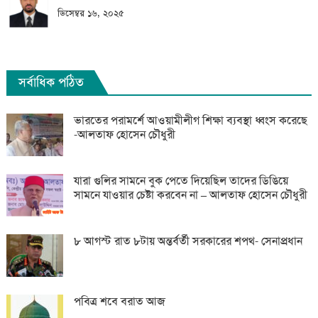
ডিসেম্বর ১৬, ২০২৫
সর্বাধিক পঠিত
ভারতের পরামর্শে আওয়ামীলীগ শিক্ষা ব্যবস্থা ধ্বংস করেছে
-আলতাফ হোসেন চৌধুরী
যারা গুলির সামনে বুক পেতে দিয়েছিল তাদের ডিঙিয়ে
সামনে যাওয়ার চেষ্টা করবেন না – আলতাফ হোসেন চৌধুরী
৮ আগস্ট রাত ৮টায় অন্তর্বর্তী সরকারের শপথ- সেনাপ্রধান
পবিত্র শবে বরাত আজ