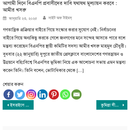
আগামী দিনে বিএনপি প্রবাসীদের দাবি যথাযথ মূল্যায়ন করবে :
আমীর খসরু
Author
Posted
লাইট অফ টাইমস্
জানুয়ারি ২৩, ২০২৫
on
গণতান্ত্রিক প্রক্রিয়ার বাইরে গিয়ে সংস্কার করার সুযোগ নেই। নির্বাচনের
বাইরে গিয়ে অন্যকিছু করতে গেলে জনগণের মনে সন্দেহ আসতে পারে বলে
মন্তব্য করেছেন বিএনপির স্থায়ী কমিটির সদস্য আমীর খসরু মাহমুদ চৌধুরী।
বুধবার (২২ জানুয়ারি) দুপুরে জাতীয় প্রেসক্লাবে বাংলাদেশের গণতন্ত্রায়ন ও
উন্নয়নে বহিঃবিশ্বে বিএনপির ভূমিকা নিয়ে এক আলোচনা সভায় এমন মন্তব্য
করেন তিনি। তিনি বলেন, ভোটাধিকার থেকে […]
শেয়ার করুন
Post
ইসরাইলে হামাসের অভিযান মুসলিম বিশ্বকে নতুনভাবে জাগ্রত করেছে : মাহাথির মুহাম্মাদ
কুমিল্লা সীমান্তে বিএসএফ এর গুলিতে বাংলাদেশী যুবক নিহত
navigation