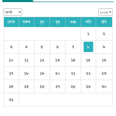
সোম
মঙ্গল
বুধ
বৃহ
শুক্র
শনি
রবি
১
২
৩
৪
৫
৬
৭
৮
৯
১০
১১
১২
১৩
১৪
১৫
১৬
১৭
১৮
১৯
২০
২১
২২
২৩
২৪
২৫
২৬
২৭
২৮
২৯
৩০
৩১