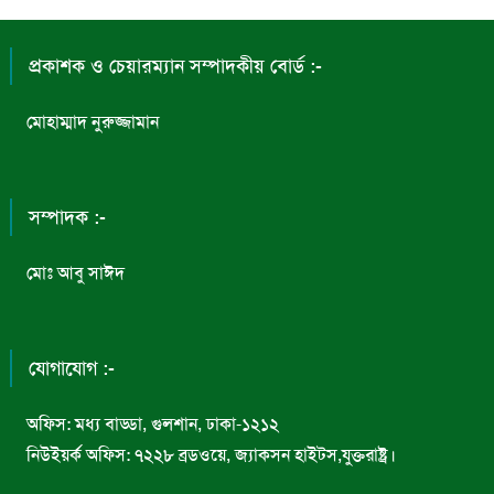
প্রকাশক ও চেয়ারম্যান সম্পাদকীয় বোর্ড :-
মোহাম্মাদ নুরুজ্জামান
সম্পাদক :-
মোঃ আবু সাঈদ
যোগাযোগ :-
অফিস: মধ্য বাড্ডা, গুলশান, ঢাকা-১২১২
নিউইয়র্ক অফিস: ৭২২৮ ব্রডওয়ে, জ্যাকসন হাইটস,যুক্তরাষ্ট্র।