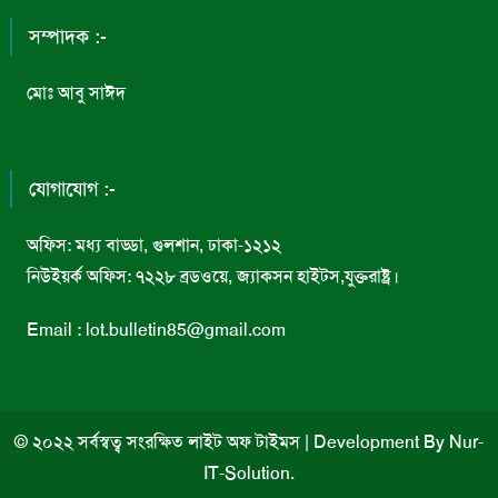
সম্পাদক :-
মোঃ আবু সাঈদ
যোগাযোগ :-
অফিস: মধ্য বাড্ডা, গুলশান, ঢাকা-১২১২
নিউইয়র্ক অফিস: ৭২২৮ ব্রডওয়ে, জ্যাকসন হাইটস,যুক্তরাষ্ট্র।
Email : lot.bulletin85@gmail.com
© ২০২২ সর্বস্বত্ব সংরক্ষিত লাইট অফ টাইমস
|
Development By
Nur-
IT-Solution
.