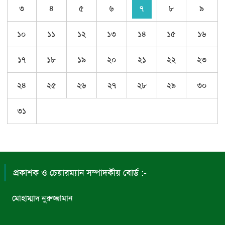
৩
৪
৫
৬
৭
৮
৯
১০
১১
১২
১৩
১৪
১৫
১৬
১৭
১৮
১৯
২০
২১
২২
২৩
২৪
২৫
২৬
২৭
২৮
২৯
৩০
৩১
প্রকাশক ও চেয়ারম্যান সম্পাদকীয় বোর্ড :-
মোহাম্মাদ নুরুজ্জামান