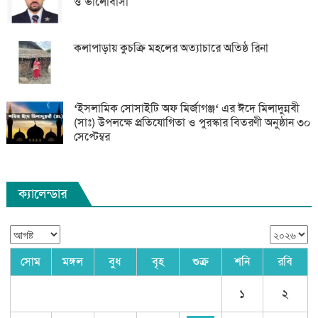
ও ভালোবাসা
কলাপাড়ায় কুচক্রি মহলের অত্যাচারে অতিষ্ঠ রিনা
‘ইসলামিক সোসাইটি অফ মির্জাগঞ্জ‘ এর ঈদে মিলাদুন্নবী
(সাঃ) উপলক্ষে প্রতিযোগিতা ও পুরস্কার বিতরণী অনুষ্ঠান ৩০
সেপ্টেম্বর
ক্যালেন্ডার
সোম
মঙ্গল
বুধ
বৃহ
শুক্র
শনি
রবি
১
২