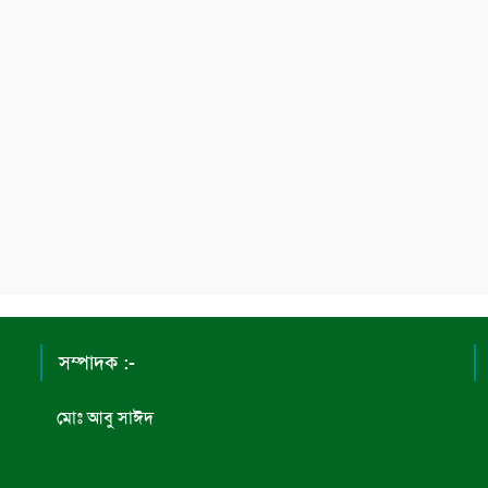
সম্পাদক :-
মোঃ আবু সাঈদ