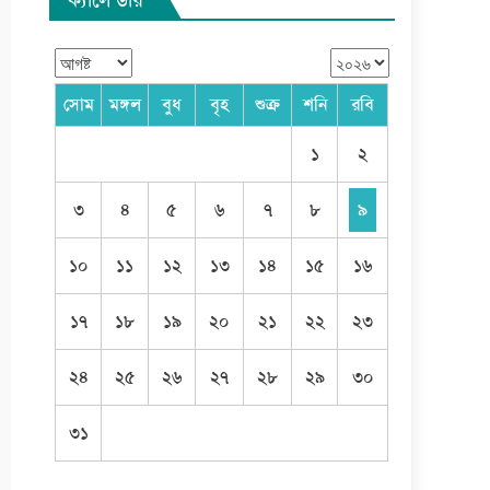
সোম
মঙ্গল
বুধ
বৃহ
শুক্র
শনি
রবি
১
২
৩
৪
৫
৬
৭
৮
৯
১০
১১
১২
১৩
১৪
১৫
১৬
১৭
১৮
১৯
২০
২১
২২
২৩
২৪
২৫
২৬
২৭
২৮
২৯
৩০
৩১