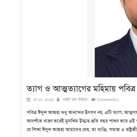
ত্যাগ ও আত্মত্যাগের মহিমায় পবিত
Posted
Author
মে ২৭, ২০২৬
লাইট অফ টাইমস্
Comment(০)
on
পবিত্র ঈদুল আজহা শুধু আনন্দের উৎসব নয়, এটি ত্যাগ, আত্মস
আদর্শকে ধারণ করেই মুসলিম উম্মাহ প্রতি বছর পালন করে এই পবিত্র
যে শিক্ষা ঈদুল আজহা আমাদের দেয়, তা ব্যক্তি, সমাজ ও রাষ্ট্রজীব