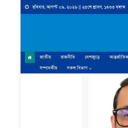
Skip
রবিবার, আগস্ট ০৯, ২০২৬ || ২৫শে শ্রাবণ, ১৪৩৩ বঙ্গাব্দ
to
content
জাতীয়
রাজনীতি
দেশজুড়ে
আন্তর্জাতি
সম্পাদকীয়
সকল বিভাগ