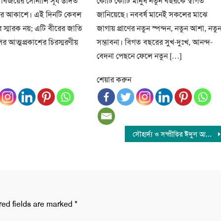
পর বিজয়ের সোনালি সূর্য উদিত
কোটি কোটি মানুষ নতুন বছরকে স্বাগত
লার আকাশে। এই দিনটি কেবল
জানিয়েছে। নববর্ষ মানেই সকলের মাঝে
 স্মারক নয়; এটি বীরের জাতি
জাগায় প্রাণের নতুন স্পন্দন, নতুন আশা, নতু
র আত্মপ্রকাশের চিরস্মরণীয়
সম্ভাবনা। বিগত বছরের সুখ-দুঃখ, আনন্দ-
বেদনা পেছনে ফেলে নতুন […]
শেয়ার করুন
সৌহার্দ্য ও সম্প্রীতির ঈদুল আজহা আজ
red fields are marked
*