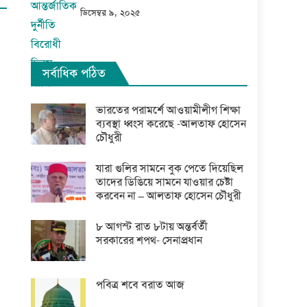
ডিসেম্বর ৯, ২০২৫
সর্বাধিক পঠিত
ভারতের পরামর্শে আওয়ামীলীগ শিক্ষা
ব্যবস্থা ধ্বংস করেছে -আলতাফ হোসেন
চৌধুরী
যারা গুলির সামনে বুক পেতে দিয়েছিল
তাদের ডিঙিয়ে সামনে যাওয়ার চেষ্টা
করবেন না – আলতাফ হোসেন চৌধুরী
৮ আগস্ট রাত ৮টায় অন্তর্বর্তী
সরকারের শপথ- সেনাপ্রধান
পবিত্র শবে বরাত আজ