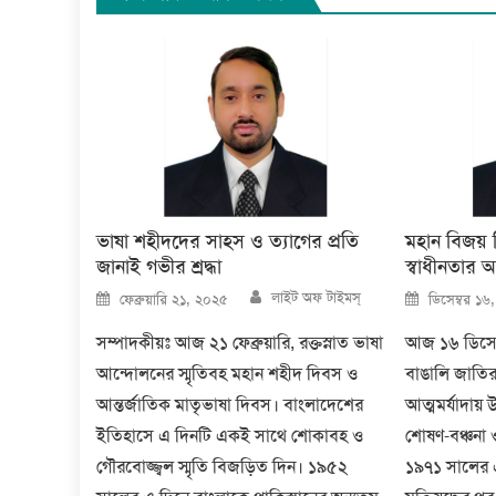
ভাষা শহীদদের সাহস ও ত্যাগের প্রতি
মহান বিজয় 
জানাই গভীর শ্রদ্ধা
স্বাধীনতার 
Author
Posted
Posted
লাইট অফ টাইমস্
ফেব্রুয়ারি ২১, ২০২৫
ডিসেম্বর ১৬
on
on
সম্পাদকীয়ঃ আজ ২১ ফেব্রুয়ারি, রক্তস্নাত ভাষা
আজ ১৬ ডিসেম
আন্দোলনের স্মৃতিবহ মহান শহীদ দিবস ও
বাঙালি জাতির
আন্তর্জাতিক মাতৃভাষা দিবস। বাংলাদেশের
আত্মমর্যাদায় 
ইতিহাসে এ দিনটি একই সাথে শোকাবহ ও
শোষণ-বঞ্চনা 
গৌরবোজ্জ্বল স্মৃতি বিজড়িত দিন। ১৯৫২
১৯৭১ সালের এই