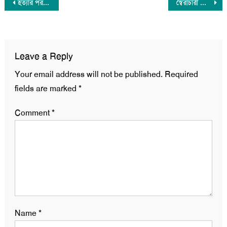
Post
হত্যার পর আগুনে পুড়িয়ে দেয়ার ঘটনায় অভিযুক্ত সাবেক অতিরিক্ত পুলিশ সুপার আটক
স্বৈরাচারী শাসনামলে পাচার হওয়া বিলিয়ন ডলার অর্থ দেশে ফিরিয়ে আনাই অগ্রাধিকার
navigation
Leave a Reply
Your email address will not be published.
Required
fields are marked
*
Comment
*
Name
*