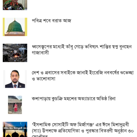
পবিত্র শবে বরাত আজ
ধ্বংসস্তূপের মধ্যেই তাঁবু গেড়ে ভবিষ্যৎ শান্তির স্বপ্ন বুনছেন
গাজাবাসী
দেশ ও প্রবাসের সবাইকে জানাই ইংরেজি নববর্ষের শুভেচ্ছা
ও ভালোবাসা
কলাপাড়ায় কুচক্রি মহলের অত্যাচারে অতিষ্ঠ রিনা
‘ইসলামিক সোসাইটি অফ মির্জাগঞ্জ‘ এর ঈদে মিলাদুন্নবী
(সাঃ) উপলক্ষে প্রতিযোগিতা ও পুরস্কার বিতরণী অনুষ্ঠান ৩০
সেপ্টেম্বর