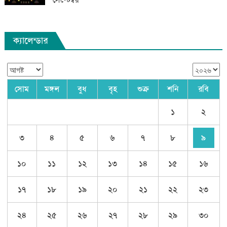
ক্যালেন্ডার
সোম
মঙ্গল
বুধ
বৃহ
শুক্র
শনি
রবি
১
২
৩
৪
৫
৬
৭
৮
৯
১০
১১
১২
১৩
১৪
১৫
১৬
১৭
১৮
১৯
২০
২১
২২
২৩
২৪
২৫
২৬
২৭
২৮
২৯
৩০