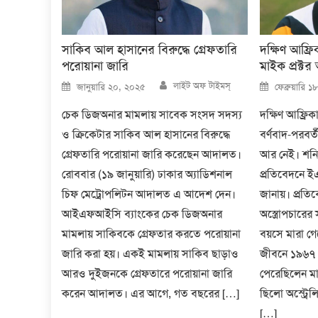
সাকিব আল হাসানের বিরুদ্ধে গ্রেফতারি
দক্ষিণ আফ্র
পরোয়ানা জারি
মাইক প্রক্ট
Author
Posted
Posted
লাইট অফ টাইমস্
জানুয়ারি ২০, ২০২৫
ফেব্রুয়ারি 
on
on
চেক ডিজঅনার মামলায় সাবেক সংসদ সদস্য
দক্ষিণ আফ্রিক
ও ক্রিকেটার সাকিব আল হাসানের বিরুদ্ধে
বর্ণবাদ-পরবর্ত
গ্রেফতারি পরোয়ানা জারি করেছেন আদালত।
আর নেই। শনিব
রোববার (১৯ জানুয়ারি) ঢাকার অ্যাডিশনাল
প্রতিবেদনে 
চিফ মেট্রোপলিটন আদালত এ আদেশ দেন।
জানায়। প্রতিবে
আইএফআইসি ব্যাংকের চেক ডিজঅনার
অস্ত্রোপচারে
মামলায় সাকিবকে গ্রেফতার করতে পরোয়ানা
বয়সে মারা গেছ
জারি করা হয়। একই মামলায় সাকিব ছাড়াও
জীবনে ১৯৬৭ থ
আরও দুইজনকে গ্রেফতারে পরোয়ানা জারি
পেরেছিলেন মাত
করেন আদালত। এর আগে, গত বছরের […]
ছিলো অস্ট্রেল
[…]