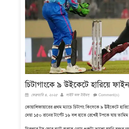
চিটাগাংকে ৯ উইকেটে হারিয়ে ফাই
Posted
Author
ফেব্রুয়ারি ৪, ২০২৫
লাইট অফ টাইমস্
Comment(০)
on
কোয়ালিফায়ারের প্রথম ম্যাচে চিটাগং কিংসকে ৯ উইকেটে হার
দেয়া ১৫০ রানের টার্গেট ১৬ বল হাতে রেখেই টপকে যায় তামি
মিরপুরে টস হেরে ব্যাট করতে নেমে শুরুটা ভালো হয়নি বন্দর ন