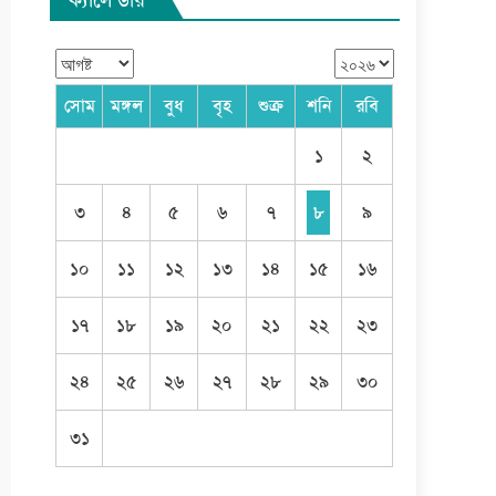
সোম
মঙ্গল
বুধ
বৃহ
শুক্র
শনি
রবি
১
২
৩
৪
৫
৬
৭
৮
৯
১০
১১
১২
১৩
১৪
১৫
১৬
১৭
১৮
১৯
২০
২১
২২
২৩
২৪
২৫
২৬
২৭
২৮
২৯
৩০
৩১