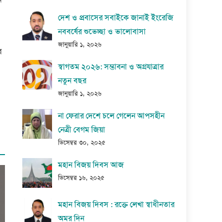
দেশ ও প্রবাসের সবাইকে জানাই ইংরেজি
নববর্ষের শুভেচ্ছা ও ভালোবাসা
জানুয়ারি ১, ২০২৬
র
স্বাগতম ২০২৬: সম্ভাবনা ও অগ্রযাত্রার
নতুন বছর
জানুয়ারি ১, ২০২৬
না ফেরার দেশে চলে গেলেন আপসহীন
নেত্রী বেগম জিয়া
ডিসেম্বর ৩০, ২০২৫
মহান বিজয় দিবস আজ
ডিসেম্বর ১৬, ২০২৫
মহান বিজয় দিবস : রক্তে লেখা স্বাধীনতার
অমর দিন