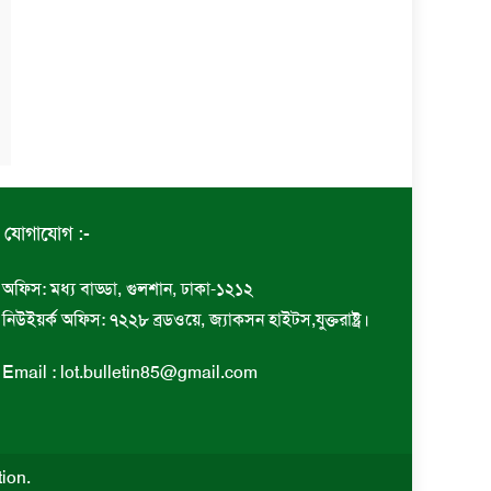
যোগাযোগ :-
অফিস: মধ্য বাড্ডা, গুলশান, ঢাকা-১২১২
নিউইয়র্ক অফিস: ৭২২৮ ব্রডওয়ে, জ্যাকসন হাইটস,যুক্তরাষ্ট্র।
Email : lot.bulletin85@gmail.com
tion
.