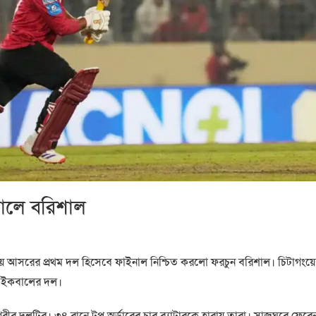
নালে বরিশাল
িয়ে আসরের প্রথম দল হিসেবে ফাইনাল নিশ্চিত করলো ফরচুন বরিশাল। চিটাগংয়
ম ইকবালের দল।
গরীর দলটির। ৩৪ রানে টপ অর্ডারের চার ব্যাটারকে হারায় তারা। সাজঘরে ফেরে