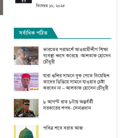
ডিসেম্বর ১৬, ২০২৫
সর্বাধিক পঠিত
ভারতের পরামর্শে আওয়ামীলীগ শিক্ষা
ব্যবস্থা ধ্বংস করেছে -আলতাফ হোসেন
চৌধুরী
যারা গুলির সামনে বুক পেতে দিয়েছিল
তাদের ডিঙিয়ে সামনে যাওয়ার চেষ্টা
করবেন না – আলতাফ হোসেন চৌধুরী
৮ আগস্ট রাত ৮টায় অন্তর্বর্তী
সরকারের শপথ- সেনাপ্রধান
পবিত্র শবে বরাত আজ