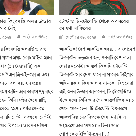
িকার কিংবদন্তি অলরাউন্ডার
টেস্ট ও টি-টোয়েন্টি থেকে অবসরের
র আর নেই
ঘোষণা সাকিবের
Author
Author
Posted
লাইট অফ টাইমস্
লাইট অফ টাইমস্
১৮, ২০২৪
সেপ্টেম্বর ২৬, ২০২৪
on
ার কিংবদন্তি অলরাউন্ডার ও
আকস্মিক! বেশ আকস্মিক খবর… বাংলাদেশ
ী যুগের প্রথম কোচ মাইক প্রক্টর
ক্রিকেটের ভক্তদের জন্য খবরটি বেশ নাড়া
ার (১৭ ফেব্রুয়ারি) এক
দেয়ার মতোই। আন্তর্জাতিক টি-টোয়েন্টি
ইএসপিএন ক্রিকইনফো এ তথ্য
ক্রিকেটে আর দেখা যাবে না সাবেক টাইগার
দনে বলা হয়, হৃদযন্ত্রের
অধিনায়ক সাকিব আল হাসানকে। বিশ্বসেরা
র সময় জটিলতার কারণে ৭৭ বছর
এই অলরাউন্ডার জানালেন, টি-টোয়েন্টিতে
েন তিনি। প্রক্টর খেলোয়াড়ি
ইতোমধ্যে তিনি তার শেষ আন্তর্জাতিক ম্যাচ
েকে ১৯৭০ পর্যন্ত খেলতে
খেলে ফেলেছেন। টি-টোয়েন্টি বিশ্বকাপে
্র ৭টি টেস্ট। সবগুলো টেস্টই
আফগানিস্তানের বিপক্ষে খেলা ম্যাচই এ
িয়ার বিপক্ষে। তারপর দক্ষিণ
সংস্করণে তার শেষ ম্যাচ ছিল। সাদা
পোশাকেও ইতি টানছেন […]