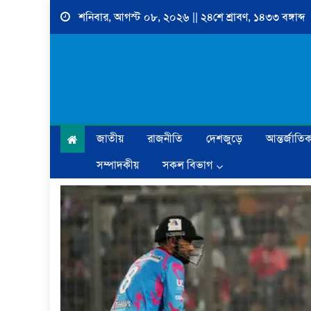
Skip
শনিবার, আগস্ট ০৮, ২০২৬ || ২৪শে শ্রাবণ, ১৪৩৩ বঙ্গাব্দ
to
content
জাতীয়
রাজনীতি
দেশজুড়ে
আন্তর্জাতি
সম্পাদকীয়
সকল বিভাগ