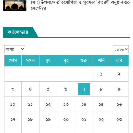
(সাঃ) উপলক্ষে প্রতিযোগিতা ও পুরস্কার বিতরণী অনুষ্ঠান ৩০
সেপ্টেম্বর
ক্যালেন্ডার
সোম
মঙ্গল
বুধ
বৃহ
শুক্র
শনি
রবি
১
২
৩
৪
৫
৬
৭
৮
৯
১০
১১
১২
১৩
১৪
১৫
১৬
১৭
১৮
১৯
২০
২১
২২
২৩