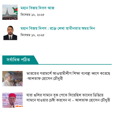
মহান বিজয় দিবস আজ
ডিসেম্বর ১৬, ২০২৫
মহান বিজয় দিবস : রক্তে লেখা স্বাধীনতার অমর দিন
ডিসেম্বর ১৬, ২০২৫
সর্বাধিক পঠিত
ভারতের পরামর্শে আওয়ামীলীগ শিক্ষা ব্যবস্থা ধ্বংস করেছে
-আলতাফ হোসেন চৌধুরী
যারা গুলির সামনে বুক পেতে দিয়েছিল তাদের ডিঙিয়ে
সামনে যাওয়ার চেষ্টা করবেন না – আলতাফ হোসেন চৌধুরী