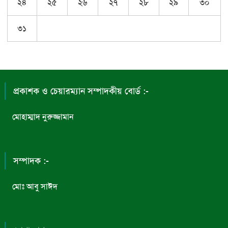
২৪
২৫
২৬
২৭
২৮
২৯
৩০
৩১
প্রকাশক ও চেয়ারম্যান সম্পাদকীয় বোর্ড :-
মোহাম্মাদ নুরুজ্জামান
সম্পাদক :-
মোঃ আবু সাঈদ