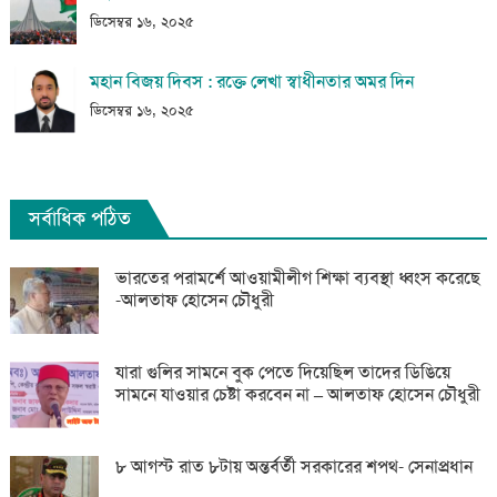
ডিসেম্বর ১৬, ২০২৫
মহান বিজয় দিবস : রক্তে লেখা স্বাধীনতার অমর দিন
ডিসেম্বর ১৬, ২০২৫
সর্বাধিক পঠিত
ভারতের পরামর্শে আওয়ামীলীগ শিক্ষা ব্যবস্থা ধ্বংস করেছে
-আলতাফ হোসেন চৌধুরী
যারা গুলির সামনে বুক পেতে দিয়েছিল তাদের ডিঙিয়ে
সামনে যাওয়ার চেষ্টা করবেন না – আলতাফ হোসেন চৌধুরী
৮ আগস্ট রাত ৮টায় অন্তর্বর্তী সরকারের শপথ- সেনাপ্রধান