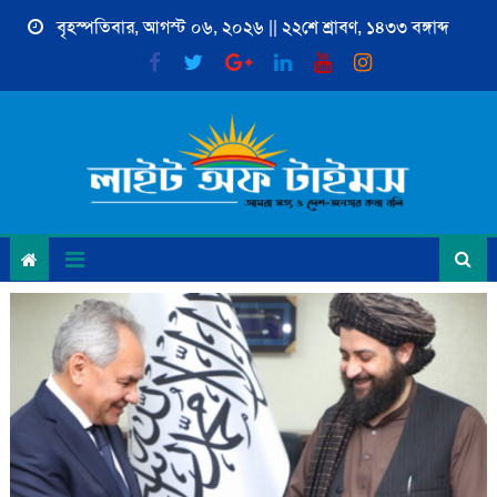
Skip
বৃহস্পতিবার, আগস্ট ০৬, ২০২৬ || ২২শে শ্রাবণ, ১৪৩৩ বঙ্গাব্দ
to
content