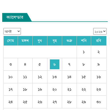
ক্যালেন্ডার
সোম
মঙ্গল
বুধ
বৃহ
শুক্র
শনি
রবি
১
২
৩
৪
৫
৬
৭
৮
৯
১০
১১
১২
১৩
১৪
১৫
১৬
১৭
১৮
১৯
২০
২১
২২
২৩
২৪
২৫
২৬
২৭
২৮
২৯
৩০