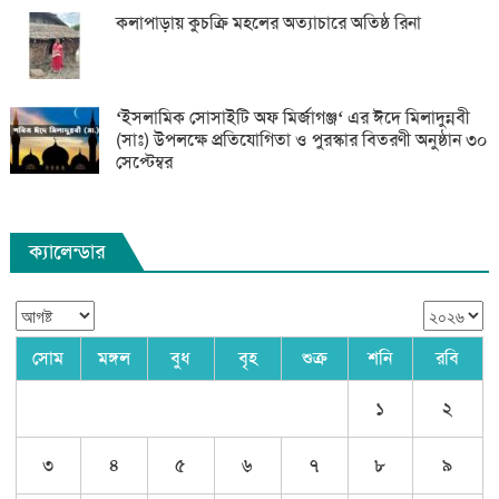
কলাপাড়ায় কুচক্রি মহলের অত্যাচারে অতিষ্ঠ রিনা
‘ইসলামিক সোসাইটি অফ মির্জাগঞ্জ‘ এর ঈদে মিলাদুন্নবী
(সাঃ) উপলক্ষে প্রতিযোগিতা ও পুরস্কার বিতরণী অনুষ্ঠান ৩০
সেপ্টেম্বর
ক্যালেন্ডার
সোম
মঙ্গল
বুধ
বৃহ
শুক্র
শনি
রবি
১
২
৩
৪
৫
৬
৭
৮
৯