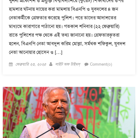
খুলনা প্রকৌশল ও প্রযুুক্তি বিশ্ববিদ্যালয়ে (কুয়েট) শিক্ষার্থীদের ওপর
হামলার ঘটনায় দায়ের করা মামলায় বিএনপি ও যুবদলের ৪ জন
নেতাকর্মীকে গ্রেফতার করেছে পুলিশ। পরে তাদের আদালতের
মাধ্যমে কারাগারে পাঠানো হয়। গতকাল শনিবার (২২ ফেব্রুয়ারি)
রাতে পুলিশের পক্ষ থেকে এই তথ্য জানানো হয়। গ্রেফতারকৃতরা
হলেন, বিএনপি নেতা আবদুল করিম মোল্লা, সর্মথক শফিকুল, যুবদল
নেতা আনোয়ার হোসেন ও […]
Posted
Author
ফেব্রুয়ারি ২৩, ২০২৫
লাইট অফ টাইমস্
Comment(০)
on