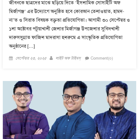
জীবনকে ছাত্রদের মাঝে ছড়িয়ে দিতে ‘ইসলামিক সোসাইটি অফ
মির্জাগঞ্জ‘ এর উদ্যোগে অনুষ্ঠিত হবে কোরআন তেলাওয়াত, হামদ-
না’ত ও সিরাত বিষয়ক বক্তৃতা প্রতিযোগিতা। আগামী ৩০ সেপ্টেম্বর ও
১লা অক্টোবর পটুয়াখালী জেলার মির্জাগঞ্জ উপজেলার সুবিদখালী
দারুসসুন্নাত ফাজিল মাদরাসা হলরুমে এ সাংস্কৃতিক প্রতিযোগিতা
অনুষ্ঠানের […]
Posted
Author
সেপ্টেম্বর ২৩, ২০২৫
লাইট অফ টাইমস্
Comment(০)
on