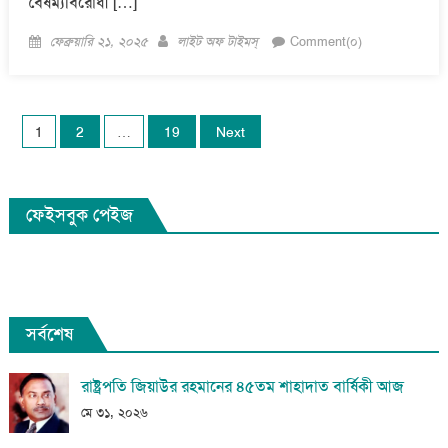
বৈষম্যবিরোধী […]
Posted
Author
ফেব্রুয়ারি ২১, ২০২৫
লাইট অফ টাইমস্
Comment(০)
on
Posts
1
2
…
19
Next
pagination
ফেইসবুক পেইজ
সর্বশেষ
রাষ্ট্রপতি জিয়াউর রহমানের ৪৫তম শাহাদাত বার্ষিকী আজ
মে ৩১, ২০২৬