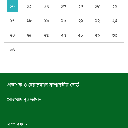
১০
১১
১২
১৩
১৪
১৫
১৬
১৭
১৮
১৯
২০
২১
২২
২৩
২৪
২৫
২৬
২৭
২৮
২৯
৩০
৩১
প্রকাশক ও চেয়ারম্যান সম্পাদকীয় বোর্ড :-
মোহাম্মাদ নুরুজ্জামান
সম্পাদক :-