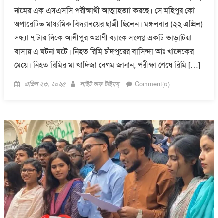
নামের এক এসএসসি পরীক্ষার্থী আত্মাহত্যা করছে। সে মহিপুর কো-
অপারেটিভ মাধ্যমিক বিদ্যালয়ের ছাত্রী ছিলেন। মঙ্গলবার (২২ এপ্রিল)
সন্ধ্যা ৭ টার দিকে আলীপুর অগ্রাণী ব্যাংক সংলগ্ন একটি ভাড়াটিয়া
বাসায় এ ঘটনা ঘটে। নিহত রিমি চাঁদপুরের বাসিন্দা আঃ খালেকের
মেয়ে। নিহত রিমির মা খাদিজা বেগম জানান, পরীক্ষা শেষে রিমি […]
Posted
Author
এপ্রিল ২৩, ২০২৫
লাইট অফ টাইমস্
Comment(০)
on