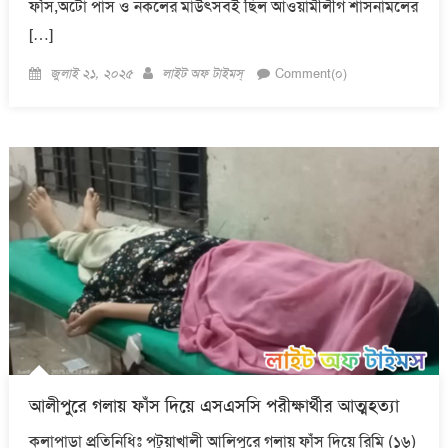
ফাঁস,অটো পাস ও নকলের মাউৎসবই ছিল আওয়ামীলীগ শাসনামলের
[…]
Posted
Author
জুলাই ২১, ২০২৫
লাইট অফ টাইমস্
Comment(০)
on
আলীপুরে গলায় ফাঁস দিয়ে এসএসসি পরীক্ষার্থীর আত্মহত্যা
কলাপাড়া প্রতিনিধিঃ পটুয়াখালী আলিপুরে গলায় ফাঁস দিয়ে রিমি (১৬)