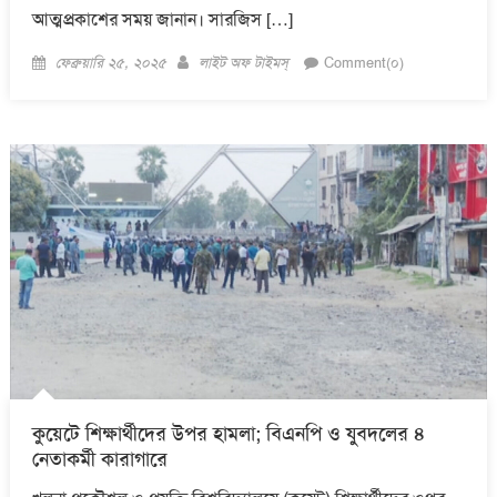
আত্মপ্রকাশের সময় জানান। সারজিস […]
Posted
Author
ফেব্রুয়ারি ২৫, ২০২৫
লাইট অফ টাইমস্
Comment(০)
on
কুয়েটে শিক্ষার্থীদের উপর হামলা; বিএনপি ও যুবদলের ৪
নেতাকর্মী কারাগারে