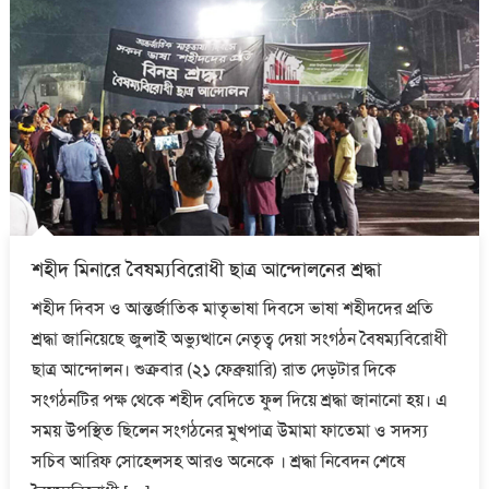
শহীদ মিনারে বৈষম্যবিরোধী ছাত্র আন্দোলনের শ্রদ্ধা
শহীদ দিবস ও আন্তর্জাতিক মাতৃভাষা দিবসে ভাষা শহীদদের প্রতি
শ্রদ্ধা জানিয়েছে জুলাই অভ্যুত্থানে নেতৃত্ব দেয়া সংগঠন বৈষম্যবিরোধী
ছাত্র আন্দোলন। শুক্রবার (২১ ফেব্রুয়ারি) রাত দেড়টার দিকে
সংগঠনটির পক্ষ থেকে শহীদ বেদিতে ফুল দিয়ে শ্রদ্ধা জানানো হয়। এ
সময় উপস্থিত ছিলেন সংগঠনের মুখপাত্র উমামা ফাতেমা ও সদস্য
সচিব আরিফ সোহেলসহ আরও অনেকে । শ্রদ্ধা নিবেদন শেষে