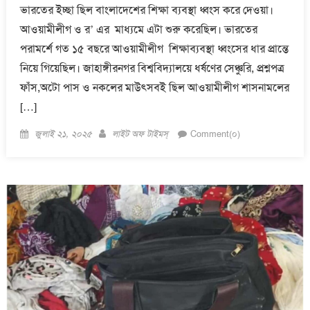
ভারতের ইচ্ছা ছিল বাংলাদেশের শিক্ষা ব্যবস্থা ধ্বংস করে দেওয়া।
আওয়ামীলীগ ও র’ এর মাধ্যমে এটা শুরু করেছিল। ভারতের
পরামর্শে গত ১৫ বছরে আওয়ামীলীগ শিক্ষাব্যবস্থা ধ্বংসের ধার প্রান্তে
নিয়ে গিয়েছিল। জাহাঙ্গীরনগর বিশ্ববিদ্যালয়ে ধর্ষণের সেঞ্চুরি, প্রশ্নপত্র
ফাঁস,অটো পাস ও নকলের মাউৎসবই ছিল আওয়ামীলীগ শাসনামলের
[…]
Posted
Author
জুলাই ২১, ২০২৫
লাইট অফ টাইমস্
Comment(০)
on