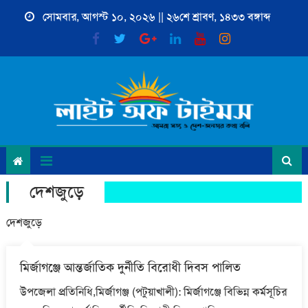
Skip
সোমবার, আগস্ট ১০, ২০২৬ || ২৬শে শ্রাবণ, ১৪৩৩ বঙ্গাব্দ
to
content
দেশজুড়ে
দেশজুড়ে
মির্জাগঞ্জে আন্তর্জাতিক দুর্নীতি বিরোধী দিবস পালিত
উপজেলা প্রতিনিধি,মির্জাগঞ্জ (পটুয়াখালী): মির্জাগঞ্জে বিভিন্ন কর্মসূচির