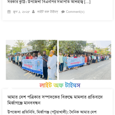
সরকার কুট্টি। উপজেলা বিএনপির সভাপতি আলহাজ্ব […]
Posted
Author
জুন ১, ২০২৫
লাইট অফ টাইমস্
Comment(০)
on
আমার দেশ পত্রিকার সম্পাদকের বিরুদ্ধে মামলার প্রতিবাদে
মির্জাগঞ্জে মানববন্ধন
উপজেলা প্রতিনিধি, মির্জাগঞ্জ (পটুয়াখালী): দৈনিক আমার দেশ