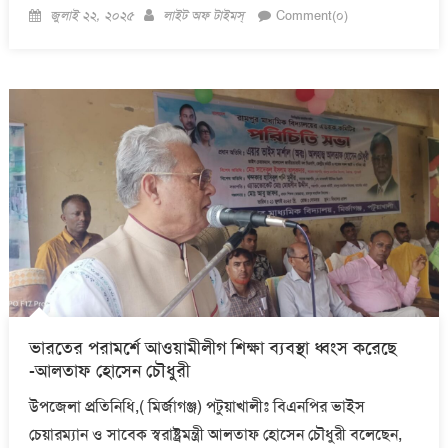
Posted
Author
জুলাই ২২, ২০২৫
লাইট অফ টাইমস্
Comment(০)
on
ভারতের পরামর্শে আওয়ামীলীগ শিক্ষা ব্যবস্থা ধ্বংস করেছে
-আলতাফ হোসেন চৌধুরী
উপজেলা প্রতিনিধি,( মির্জাগঞ্জ) পটুয়াখালীঃ বিএনপির ভাইস
চেয়ারম্যান ও সাবেক স্বরাষ্ট্রমন্ত্রী আলতাফ হোসেন চৌধুরী বলেছেন,