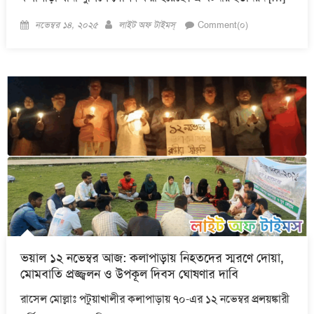
Posted
Author
নভেম্বর ১৪, ২০২৫
লাইট অফ টাইমস্
Comment(০)
on
ভয়াল ১২ নভেম্বর আজ: কলাপাড়ায় নিহতদের স্মরণে দোয়া,
মোমবাতি প্রজ্জ্বলন ও উপকূল দিবস ঘোষণার দাবি
রাসেল মোল্লাঃ পটুয়াখালীর কলাপাড়ায় ৭০-এর ১২ নভেম্বর প্রলয়ঙ্কারী