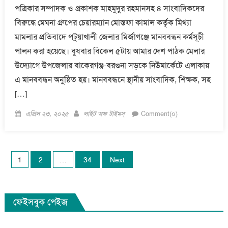
পত্রিকার সম্পাদক ও প্রকাশক মাহমুদুর রহমানসহ ৪ সাংবাদিকদের
বিরুদ্ধে মেঘনা গ্রুপের চেয়ারম্যান মোস্তফা কামাল কর্তৃক মিথ্যা
মামলার প্রতিবাদে পটুয়াখালী জেলার মির্জাগঞ্জে মানববন্ধন কর্মসূচী
পালন করা হয়েছে। বুধবার বিকেল ৫টায় আমার দেশ পাঠক মেলার
উদ্যোগে উপজেলার বাকেরগঞ্জ-বরগুনা সড়কে নিউমার্কেটে এলাকায়
এ মানববন্ধন অনুষ্ঠিত হয়। মানববন্ধনে স্থানীয় সাংবাদিক, শিক্ষক, সহ
[…]
Posted
Author
এপ্রিল ২৩, ২০২৫
লাইট অফ টাইমস্
Comment(০)
on
Posts
1
2
…
34
Next
pagination
ফেইসবুক পেইজ