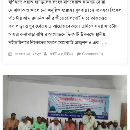
ঘূর্ণিঝড়ে প্রয়াত ব্যাক্তিদের রুহের মাগফেরাত কামনায় দোয়া
মোনাজাত ও আলোচনা অনুষ্ঠিত হয়েছে। বুধবার (১২ নভেম্বর) বিকেল
পাঁচ টায় আন্ধারমানিক নদীর তীরে হেলিপোর্ট মাঠে তারুণ্যের
কলাপাড়া ও যুব ফোরাম এ আয়োজনে করে। এদিকে সন্ধ্যা সাতটায়
আমরা কলাপাড়াবাসি’র আয়োজনে দিবসটি উপলক্ষে স্থানীয়
শহীদমিনারে নিহতদের স্মরণে মোমবাতি প্রজ্জ্বলন ও এক […]
Posted
Author
নভেম্বর ১৩, ২০২৫
লাইট অফ টাইমস্
Comment(০)
on