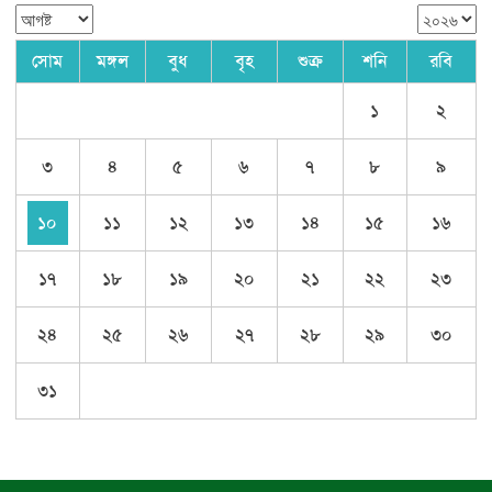
সোম
মঙ্গল
বুধ
বৃহ
শুক্র
শনি
রবি
১
২
৩
৪
৫
৬
৭
৮
৯
১০
১১
১২
১৩
১৪
১৫
১৬
১৭
১৮
১৯
২০
২১
২২
২৩
২৪
২৫
২৬
২৭
২৮
২৯
৩০
৩১