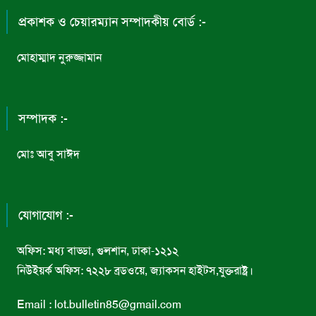
প্রকাশক ও চেয়ারম্যান সম্পাদকীয় বোর্ড :-
মোহাম্মাদ নুরুজ্জামান
সম্পাদক :-
মোঃ আবু সাঈদ
যোগাযোগ :-
অফিস: মধ্য বাড্ডা, গুলশান, ঢাকা-১২১২
নিউইয়র্ক অফিস: ৭২২৮ ব্রডওয়ে, জ্যাকসন হাইটস,যুক্তরাষ্ট্র।
Email : lot.bulletin85@gmail.com