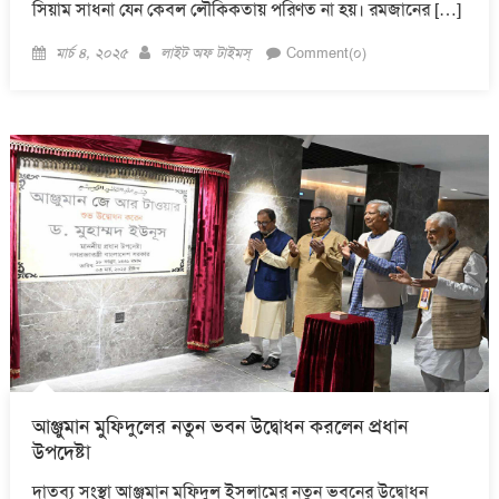
সিয়াম সাধনা যেন কেবল লৌকিকতায় পরিণত না হয়। রমজানের […]
Posted
Author
মার্চ ৪, ২০২৫
লাইট অফ টাইমস্
Comment(০)
on
আঞ্জুমান মুফিদুলের নতুন ভবন উদ্বোধন করলেন প্রধান
উপদেষ্টা
দাতব্য সংস্থা আঞ্জুমান মফিদুল ইসলামের নতুন ভবনের উদ্বোধন