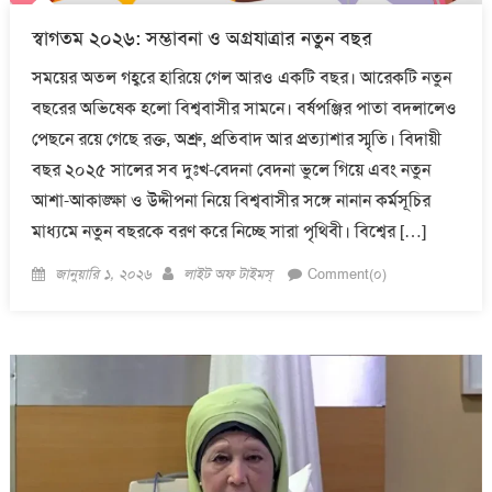
স্বাগতম ২০২৬: সম্ভাবনা ও অগ্রযাত্রার নতুন বছর
সময়ের অতল গহ্বরে হারিয়ে গেল আরও একটি বছর। আরেকটি নতুন
বছরের অভিষেক হলো বিশ্ববাসীর সামনে। বর্ষপঞ্জির পাতা বদলালেও
পেছনে রয়ে গেছে রক্ত, অশ্রু, প্রতিবাদ আর প্রত্যাশার স্মৃতি। বিদায়ী
বছর ২০২৫ সালের সব দুঃখ-বেদনা বেদনা ভুলে গিয়ে এবং নতুন
আশা-আকাঙ্ক্ষা ও উদ্দীপনা নিয়ে বিশ্ববাসীর সঙ্গে নানান কর্মসূচির
মাধ্যমে নতুন বছরকে বরণ করে নিচ্ছে সারা পৃথিবী। বিশ্বের […]
Posted
Author
জানুয়ারি ১, ২০২৬
লাইট অফ টাইমস্
Comment(০)
on