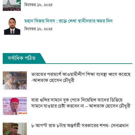
ডিসেম্বর ১৬, ২০২৫
মহান বিজয় দিবস : রক্তে লেখা স্বাধীনতার অমর দিন
ডিসেম্বর ১৬, ২০২৫
সর্বাধিক পঠিত
ভারতের পরামর্শে আওয়ামীলীগ শিক্ষা ব্যবস্থা ধ্বংস করেছে
-আলতাফ হোসেন চৌধুরী
যারা গুলির সামনে বুক পেতে দিয়েছিল তাদের ডিঙিয়ে
সামনে যাওয়ার চেষ্টা করবেন না – আলতাফ হোসেন চৌধুরী
৮ আগস্ট রাত ৮টায় অন্তর্বর্তী সরকারের শপথ- সেনাপ্রধান