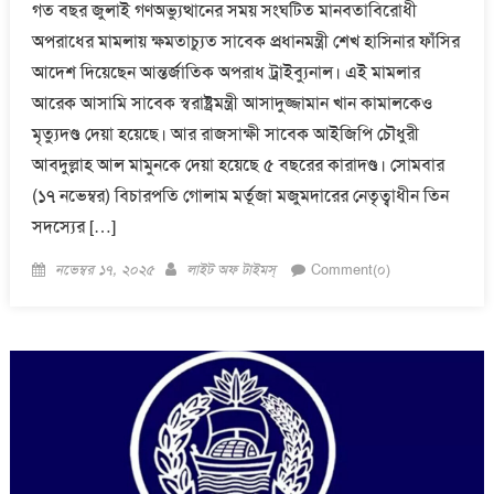
গত বছর জুলাই গণঅভ্যুত্থানের সময় সংঘটিত মানবতাবিরোধী
অপরাধের মামলায় ক্ষমতাচ্যুত সাবেক প্রধানমন্ত্রী শেখ হাসিনার ফাঁসির
আদেশ দিয়েছেন আন্তর্জাতিক অপরাধ ট্রাইব্যুনাল। এই মামলার
আরেক আসামি সাবেক স্বরাষ্ট্রমন্ত্রী আসাদুজ্জামান খান কামালকেও
মৃত্যুদণ্ড দেয়া হয়েছে। আর রাজসাক্ষী সাবেক আইজিপি চৌধুরী
আবদুল্লাহ আল মামুনকে দেয়া হয়েছে ৫ বছরের কারাদণ্ড। সোমবার
(১৭ নভেম্বর) বিচারপতি গোলাম মর্তূজা মজুমদারের নেতৃত্বাধীন তিন
সদস্যের […]
Posted
Author
নভেম্বর ১৭, ২০২৫
লাইট অফ টাইমস্
Comment(০)
on