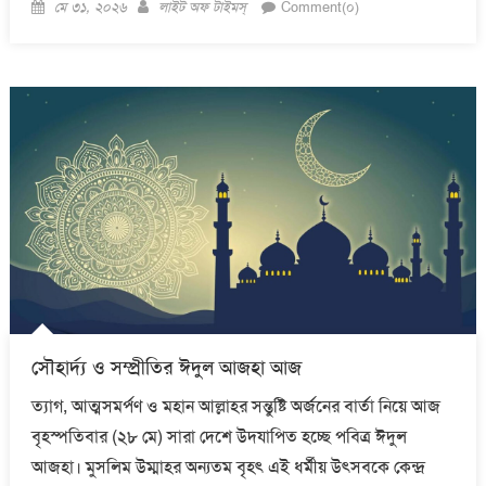
Posted
Author
মে ৩১, ২০২৬
লাইট অফ টাইমস্
Comment(০)
on
সৌহার্দ্য ও সম্প্রীতির ঈদুল আজহা আজ
ত্যাগ, আত্মসমর্পণ ও মহান আল্লাহর সন্তুষ্টি অর্জনের বার্তা নিয়ে আজ
বৃহস্পতিবার (২৮ মে) সারা দেশে উদযাপিত হচ্ছে পবিত্র ঈদুল
আজহা। মুসলিম উম্মাহর অন্যতম বৃহৎ এই ধর্মীয় উৎসবকে কেন্দ্র