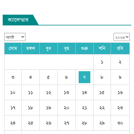
ক্যালেন্ডার
সোম
মঙ্গল
বুধ
বৃহ
শুক্র
শনি
রবি
১
২
৩
৪
৫
৬
৭
৮
৯
১০
১১
১২
১৩
১৪
১৫
১৬
১৭
১৮
১৯
২০
২১
২২
২৩
২৪
২৫
২৬
২৭
২৮
২৯
৩০