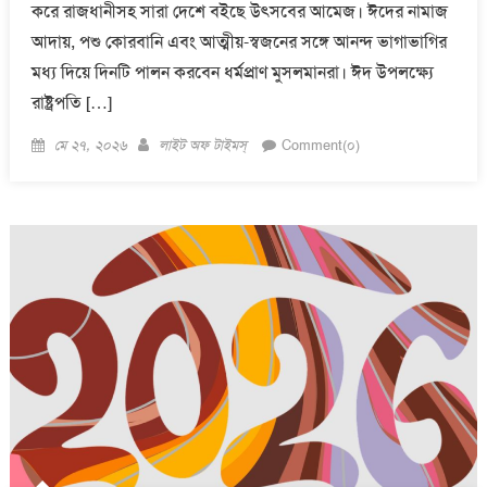
করে রাজধানীসহ সারা দেশে বইছে উৎসবের আমেজ। ঈদের নামাজ
আদায়, পশু কোরবানি এবং আত্মীয়-স্বজনের সঙ্গে আনন্দ ভাগাভাগির
মধ্য দিয়ে দিনটি পালন করবেন ধর্মপ্রাণ মুসলমানরা। ঈদ উপলক্ষ্যে
রাষ্ট্রপতি […]
Posted
Author
মে ২৭, ২০২৬
লাইট অফ টাইমস্
Comment(০)
on