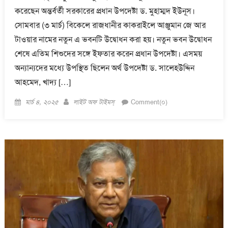
করেছেন অন্তর্বর্তী সরকারের প্রধান উপদেষ্টা ড. মুহাম্মদ ইউনূস।
সোমবার (৩ মার্চ) বিকেলে রাজধানীর কাকরাইলে আঞ্জুমান জে আর
টাওয়ার নামের নতুন এ ভবনটি উদ্বোধন করা হয়। নতুন ভবন উদ্বোধন
শেষে এতিম শিশুদের সঙ্গে ইফতার করেন প্রধান উপদেষ্টা। এসময়
অন‍্যান‍্যদের মধ্যে উপস্থিত ছিলেন অর্থ উপদেষ্টা ড. সালেহউদ্দিন
আহমেদ, খাদ্য […]
Posted
Author
মার্চ ৪, ২০২৫
লাইট অফ টাইমস্
Comment(০)
on