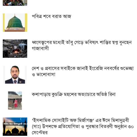
পবিত্র শবে বরাত আজ
ধ্বংসস্তূপের মধ্যেই তাঁবু গেড়ে ভবিষ্যৎ শান্তির স্বপ্ন বুনছেন
গাজাবাসী
দেশ ও প্রবাসের সবাইকে জানাই ইংরেজি নববর্ষের শুভেচ্ছা
ও ভালোবাসা
কলাপাড়ায় কুচক্রি মহলের অত্যাচারে অতিষ্ঠ রিনা
‘ইসলামিক সোসাইটি অফ মির্জাগঞ্জ‘ এর ঈদে মিলাদুন্নবী
(সাঃ) উপলক্ষে প্রতিযোগিতা ও পুরস্কার বিতরণী অনুষ্ঠান ৩০
সেপ্টেম্বর