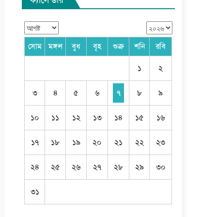
সোম
মঙ্গল
বুধ
বৃহ
শুক্র
শনি
রবি
১
২
৩
৪
৫
৬
৭
৮
৯
১০
১১
১২
১৩
১৪
১৫
১৬
১৭
১৮
১৯
২০
২১
২২
২৩
২৪
২৫
২৬
২৭
২৮
২৯
৩০
৩১