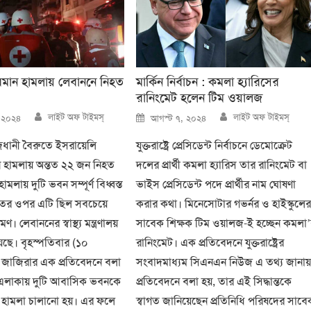
িমান হামলায় লেবাননে নিহত
মার্কিন নির্বাচন : কমলা হ্যারিসের
রানিংমেট হলেন টিম ওয়ালজ
Author
Author
Posted
লাইট অফ টাইমস্
লাইট অফ টাইমস্
, ২০২৪
আগস্ট ৭, ২০২৪
on
জধানী বৈরুতে ইসরায়েলি
যুক্তরাষ্ট্রে প্রেসিডেন্ট নির্বাচনে ডেমোক্রেট
ন হামলায় অন্তত ২২ জন নিহত
দলের প্রার্থী কমলা হ্যারিস তার রানিংমেট বা
মলায় দুটি ভবন সম্পূর্ণ বিধ্বস্ত
ভাইস প্রেসিডেন্ট পদে প্রার্থীর নাম ঘোষণা
তের ওপর এটি ছিল সবচেয়ে
করার কথা। মিনেসোটার গভর্নর ও হাইস্কুলে
ণ। লেবাননের স্বাস্থ্য মন্ত্রণালয়
সাবেক শিক্ষক টিম ওয়ালজ-ই হচ্ছেন কমলা
়েছে। বৃহস্পতিবার (১০
রানিংমেট। এক প্রতিবেদনে যুক্তরাষ্ট্রের
 জাজিরার এক প্রতিবেদনে বলা
সংবাদমাধ্যম সিএনএন নিউজ এ তথ্য জানা
ন্ন এলাকায় দুটি আবাসিক ভবনকে
প্রতিবেদনে বলা হয়, তার এই সিদ্ধান্তকে
ই হামলা চালানো হয়। এর ফলে
স্বাগত জানিয়েছেন প্রতিনিধি পরিষদের সাবে