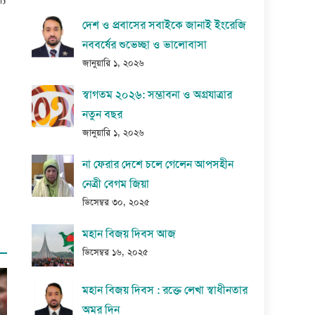
দেশ ও প্রবাসের সবাইকে জানাই ইংরেজি
নববর্ষের শুভেচ্ছা ও ভালোবাসা
জানুয়ারি ১, ২০২৬
স্বাগতম ২০২৬: সম্ভাবনা ও অগ্রযাত্রার
নতুন বছর
জানুয়ারি ১, ২০২৬
না ফেরার দেশে চলে গেলেন আপসহীন
নেত্রী বেগম জিয়া
ডিসেম্বর ৩০, ২০২৫
মহান বিজয় দিবস আজ
ডিসেম্বর ১৬, ২০২৫
মহান বিজয় দিবস : রক্তে লেখা স্বাধীনতার
অমর দিন