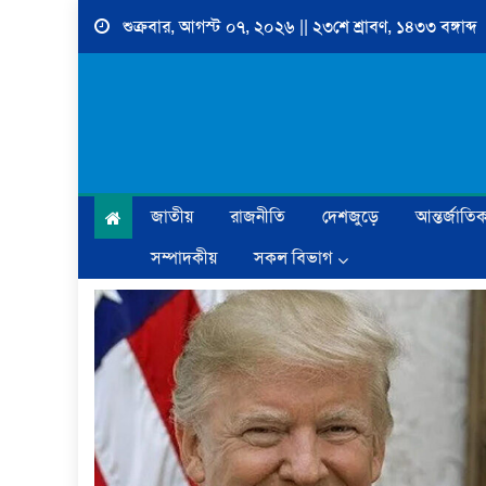
Skip
শুক্রবার, আগস্ট ০৭, ২০২৬ || ২৩শে শ্রাবণ, ১৪৩৩ বঙ্গাব্দ
to
content
জাতীয়
রাজনীতি
দেশজুড়ে
আন্তর্জাতি
সম্পাদকীয়
সকল বিভাগ