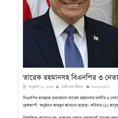
তারেক রহমানসহ বিএনপির ৩ নেতাকে 
Posted
Author
জানুয়ারি ১২, ২০২৫
লাইট অফ টাইমস্
Comment(০)
on
বিএনপির ভারপ্রাপ্ত চেয়ারম্যান তারেক রহমানসহ দলটির ৩ নেতাকে যুক
ব্রেকফাস্ট’ অনুষ্ঠানে আমন্ত্রণ জানানো হয়েছে। শনিবার (১১ জান
বিজ্ঞপ্তিতে জানানো হয়, ন্যাশনাল প্রেয়ার ব্রেকফাস্টে তারেক