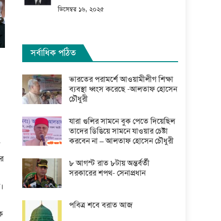
ডিসেম্বর ১৬, ২০২৫
সর্বাধিক পঠিত
ভারতের পরামর্শে আওয়ামীলীগ শিক্ষা
ব্যবস্থা ধ্বংস করেছে -আলতাফ হোসেন
চৌধুরী
যারা গুলির সামনে বুক পেতে দিয়েছিল
তাদের ডিঙিয়ে সামনে যাওয়ার চেষ্টা
করবেন না – আলতাফ হোসেন চৌধুরী
র
’র
৮ আগস্ট রাত ৮টায় অন্তর্বর্তী
সরকারের শপথ- সেনাপ্রধান
য়।
পবিত্র শবে বরাত আজ
ক