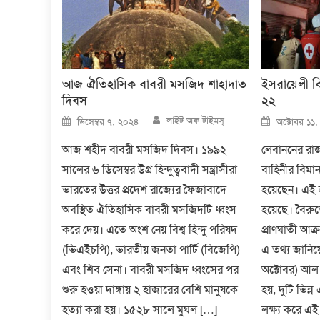
আজ ঐতিহাসিক বাবরী মসজিদ শাহাদাত
ইসরায়েলী ব
দিবস
২২
Author
Posted
Posted
লাইট অফ টাইমস্
ডিসেম্বর ৭, ২০২৪
অক্টোবর ১১
on
on
আজ শহীদ বাবরী মসজিদ দিবস। ১৯৯২
লেবাননের রা
সালের ৬ ডিসেম্বর উগ্র হিন্দুত্ববাদী সন্ত্রাসীরা
বাহিনীর বিমা
ভারতের উত্তর প্রদেশ রাজ্যের ফৈজাবাদে
হয়েছেন। এই হা
অবস্থিত ঐতিহাসিক বাবরী মসজিদটি ধ্বংস
হয়েছে। বৈরু
করে দেয়। এতে অংশ নেয় বিশ্ব হিন্দু পরিষদ
প্রাণঘাতী আক্রম
(ভিএইচপি), ভারতীয় জনতা পার্টি (বিজেপি)
এ তথ্য জানিয
এবং শিব সেনা। বাবরী মসজিদ ধ্বংসের পর
অক্টোবর) আল
শুরু হওয়া দাঙ্গায় ২ হাজারের বেশি মানুষকে
হয়, দুটি ভি
হত্যা করা হয়। ১৫২৮ সালে মুঘল […]
লক্ষ্য করে এ